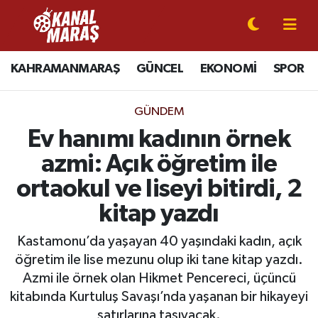
CANLI YAYIN
Kahramanmaraş Nöbetçi Eczaneler
KAHRAMANMARAŞ
GÜNCEL
EKONOMİ
SPOR
KAHRAMANMARAŞ
Kahramanmaraş Hava Durumu
GÜNDEM
GÜNCEL
Kahramanmaraş Namaz Vakitleri
Ev hanımı kadının örnek
azmi: Açık öğretim ile
SPOR
Kahramanmaraş Trafik Yoğunluk Haritası
ortaokul ve liseyi bitirdi, 2
SİYASET
Süper Lig Puan Durumu ve Fikstür
kitap yazdı
EKONOMİ
Tüm Manşetler
Kastamonu’da yaşayan 40 yaşındaki kadın, açık
öğretim ile lise mezunu olup iki tane kitap yazdı.
GÜNDEM
Son Dakika Haberleri
Azmi ile örnek olan Hikmet Pencereci, üçüncü
kitabında Kurtuluş Savaşı’nda yaşanan bir hikayeyi
MAGAZİN
Haber Arşivi
satırlarına taşıyacak.