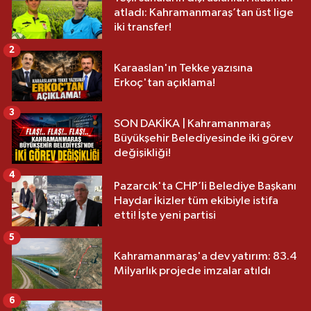
atladı: Kahramanmaraş’tan üst lige
iki transfer!
2
Karaaslan'ın Tekke yazısına
Erkoç'tan açıklama!
3
SON DAKİKA | Kahramanmaraş
Büyükşehir Belediyesinde iki görev
değişikliği!
4
Pazarcık'ta CHP’li Belediye Başkanı
Haydar İkizler tüm ekibiyle istifa
etti! İşte yeni partisi
5
Kahramanmaraş'a dev yatırım: 83.4
Milyarlık projede imzalar atıldı
6