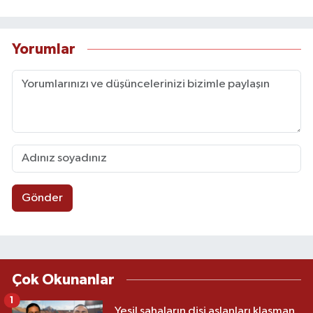
Yorumlar
Gönder
Çok Okunanlar
1
Yeşil sahaların dişi aslanları klasman