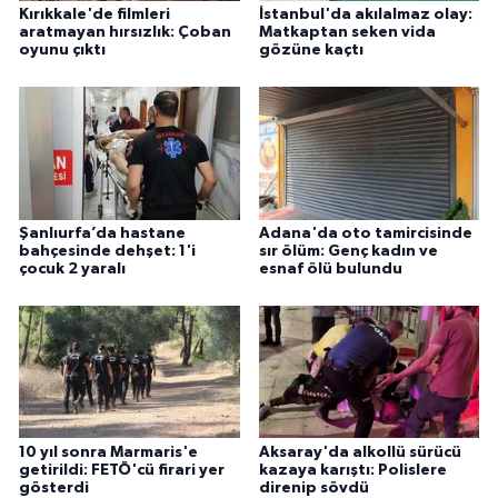
Kırıkkale'de filmleri
İstanbul'da akılalmaz olay:
aratmayan hırsızlık: Çoban
Matkaptan seken vida
oyunu çıktı
gözüne kaçtı
Şanlıurfa’da hastane
Adana'da oto tamircisinde
bahçesinde dehşet: 1'i
sır ölüm: Genç kadın ve
çocuk 2 yaralı
esnaf ölü bulundu
10 yıl sonra Marmaris'e
Aksaray'da alkollü sürücü
getirildi: FETÖ'cü firari yer
kazaya karıştı: Polislere
gösterdi
direnip sövdü