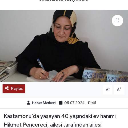
SAĞLIK
EĞİTİM
BÖLGE
KEŞFET
POPÜLER
DÜNYA
Paylaş
-
+
A
A
TREND
Haber Merkezi
05.07.2024 - 11:45
MEDYA
Kastamonu’da yaşayan 40 yaşındaki ev hanımı
Hikmet Pencereci, ailesi tarafından ailesi
OTOMOTİV