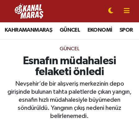
CANLI YAYIN
Kahramanmaraş Nöbetçi Eczaneler
KAHRAMANMARAŞ
GÜNCEL
EKONOMİ
SPOR
KAHRAMANMARAŞ
Kahramanmaraş Hava Durumu
GÜNCEL
GÜNCEL
Kahramanmaraş Namaz Vakitleri
Esnafın müdahalesi
felaketi önledi
SPOR
Kahramanmaraş Trafik Yoğunluk Haritası
Nevşehir’de bir alışveriş merkezinin depo
SİYASET
Süper Lig Puan Durumu ve Fikstür
girişinde bulunan tahta paletlerde çıkan yangın,
esnafın hızlı müdahalesiyle büyümeden
EKONOMİ
Tüm Manşetler
söndürüldü. Yangının çıkış nedeni henüz
belirlenemedi.
GÜNDEM
Son Dakika Haberleri
MAGAZİN
Haber Arşivi