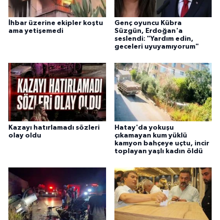
İhbar üzerine ekipler koştu
Genç oyuncu Kübra
ama yetişemedi
Süzgün, Erdoğan'a
seslendi: "Yardım edin,
geceleri uyuyamıyorum"
Kazayı hatırlamadı sözleri
Hatay'da yokuşu
olay oldu
çıkamayan kum yüklü
kamyon bahçeye uçtu, incir
toplayan yaşlı kadın öldü