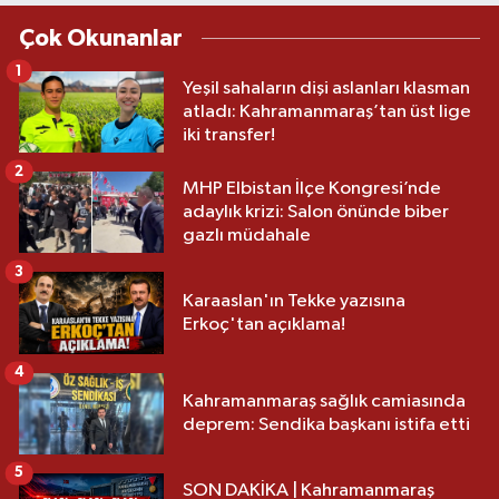
Çok Okunanlar
1
Yeşil sahaların dişi aslanları klasman
atladı: Kahramanmaraş’tan üst lige
iki transfer!
2
MHP Elbistan İlçe Kongresi’nde
adaylık krizi: Salon önünde biber
gazlı müdahale
3
Karaaslan'ın Tekke yazısına
Erkoç'tan açıklama!
4
Kahramanmaraş sağlık camiasında
deprem: Sendika başkanı istifa etti
5
SON DAKİKA | Kahramanmaraş