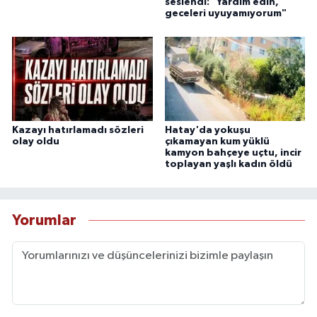
seslendi: "Yardım edin,
geceleri uyuyamıyorum"
Kazayı hatırlamadı sözleri
Hatay'da yokuşu
olay oldu
çıkamayan kum yüklü
kamyon bahçeye uçtu, incir
toplayan yaşlı kadın öldü
Yorumlar