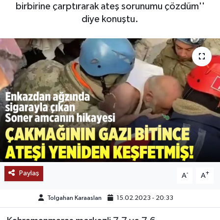
birbirine çarptırarak ateş sorunumu çözdüm''
SAĞLIK
diye konuştu.
EĞİTİM
BÖLGE
KEŞFET
POPÜLER
DÜNYA
TREND
Paylaş
-
+
A
A
MEDYA
Tolgahan Karaaslan
15.02.2023 - 20:33
OTOMOTİV