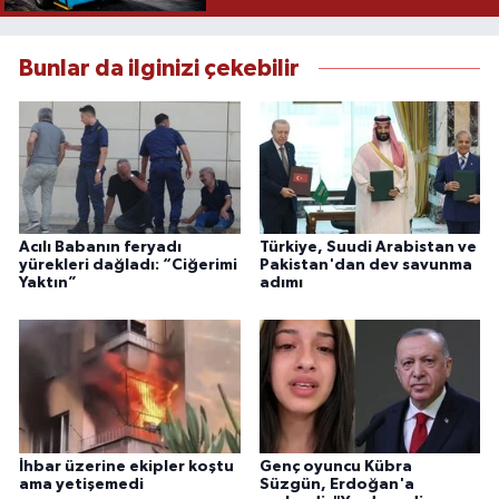
Bunlar da ilginizi çekebilir
Acılı Babanın feryadı
Türkiye, Suudi Arabistan ve
yürekleri dağladı: “Ciğerimi
Pakistan'dan dev savunma
Yaktın”
adımı
İhbar üzerine ekipler koştu
Genç oyuncu Kübra
ama yetişemedi
Süzgün, Erdoğan'a