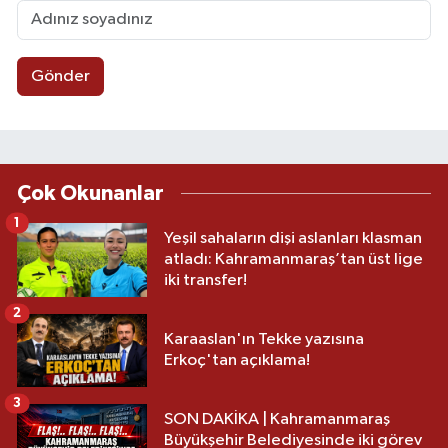
Gönder
Çok Okunanlar
1
Yeşil sahaların dişi aslanları klasman
atladı: Kahramanmaraş’tan üst lige
iki transfer!
2
Karaaslan'ın Tekke yazısına
Erkoç'tan açıklama!
3
SON DAKİKA | Kahramanmaraş
Büyükşehir Belediyesinde iki görev