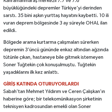
Kahramanmaraş merkezli 7.7 ve 7.6
büyüklüğündeki depremler Türkiye'yi derinden
TEKNOLOJİ
sarstı. 35 bini aşkın yurttaş hayatını kaybetti. 10 ili
vuran deprem bölgesinde 3 ay süreyle OHAL ilan
YAŞAM
edildi.
KÜLTÜR SANAT
Bölgede arama kurtarma çalışmaları sürerken
depremin 3'üncü gününde enkaz altından ağzında
tütünle çıkan, hastaneye bile gitmek istemeyen
Soner Tuğtekin çok konuşulmuştu. Tuğtekin
yaşadıklarını ilk kez anlattı.
GİRİŞ KATINDA OTURUYORLARDI
Sabah'tan Mehmet Yıldırım ve Ceren Çalışkan'ın
haberine göre; bir telekomünikasyon şirketinin
teknisyen kadrosundan emekli olan Soner