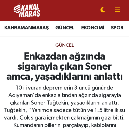
CANLI YAYIN
Kahramanmaraş Nöbetçi Eczaneler
KAHRAMANMARAŞ
GÜNCEL
EKONOMİ
SPOR
KAHRAMANMARAŞ
Kahramanmaraş Hava Durumu
GÜNCEL
GÜNCEL
Kahramanmaraş Namaz Vakitleri
Enkazdan ağzında
sigarayla çıkan Soner
SPOR
Kahramanmaraş Trafik Yoğunluk Haritası
amca, yaşadıklarını anlattı
SİYASET
Süper Lig Puan Durumu ve Fikstür
10 ili vuran depremlerin 3'üncü gününde
Adıyaman'da enkaz altından ağzında sigarayla
EKONOMİ
Tüm Manşetler
çıkarılan Soner Tuğtekin, yaşadıklarını anlattı.
Tuğtekin, ''Yanımda sadece tütün ve 1.5 litrelik su
GÜNDEM
Son Dakika Haberleri
vardı. Çok sigara içmekten çakmağımın gazı bitti.
MAGAZİN
Haber Arşivi
Kumandanın pillerini parçalayıp, kablolarını