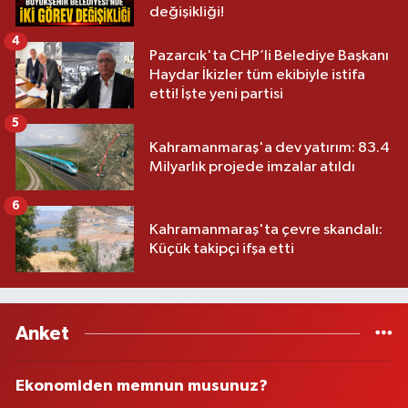
değişikliği!
4
Pazarcık'ta CHP’li Belediye Başkanı
Haydar İkizler tüm ekibiyle istifa
etti! İşte yeni partisi
5
Kahramanmaraş'a dev yatırım: 83.4
Milyarlık projede imzalar atıldı
6
Kahramanmaraş'ta çevre skandalı:
Küçük takipçi ifşa etti
Anket
Ekonomiden memnun musunuz?