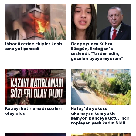
İhbar üzerine ekipler koştu
Genç oyuncu Kübra
ama yetişemedi
Süzgün, Erdoğan'a
seslendi: "Yardım edin,
geceleri uyuyamıyorum"
Kazayı hatırlamadı sözleri
Hatay'da yokuşu
olay oldu
çıkamayan kum yüklü
kamyon bahçeye uçtu, incir
toplayan yaşlı kadın öldü