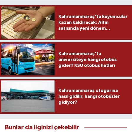
Kahramanmaraş'ta kuyumcular
kazan kaldıracak: Altın
satışında yeni dönem...
Kahramanmaraş'ta
üniversiteye hangi otobüs
gider? KSÜ otobüs hatları
Kahramanmaraş otogarına
nasıl gidilir, hangi otobüsler
gidiyor?
Bunlar da ilginizi çekebilir