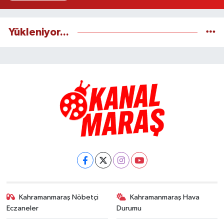
Yükleniyor...
Kahramanmaraş Nöbetçi
Kahramanmaraş Hava
Eczaneler
Durumu