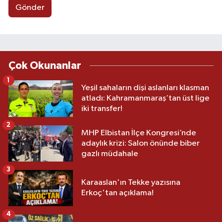
Gönder
Çok Okunanlar
1
Yeşil sahaların dişi aslanları klasman
atladı: Kahramanmaraş’tan üst lige
iki transfer!
2
MHP Elbistan İlçe Kongresi’nde
adaylık krizi: Salon önünde biber
gazlı müdahale
3
Karaaslan'ın Tekke yazısına
Erkoç'tan açıklama!
4