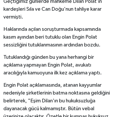
Geçtiğimiz günlerde mahkeme Dilan Polat'ın
kardeşleri Sıla ve Can Doğu'nun tahliye karar
TEKNOLOJİ
vermişti.
YAŞAM
Haklarında açılan soruşturmada kapsamında
kasım ayından beri tutuklu olan Engin Polat
KÜLTÜR SANAT
sessizliğini tutuklanmasının ardından bozdu.
Tutuklandığı günden bu yana herhangi bir
açıklama yapmayan Engin Polat, avukatı
aracılığıyla kamuoyuna ilk kez açıklama yaptı.
Engin Polat açıklamasında, atanan kayyumlar
nedeniyle şirketlerinin batma noktasına geldiğini
belirterek, "Eşim Dilan'ın bu hukuksuzluğa
dayanacak gücü kalmamıştır. Bütün vebal
üzerinize olacaktır. Özetle bir kumpas hukuksuz