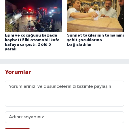
Eşini ve çocuğunu kazada
Sünnet takılarının tamamını
kaybetti! İki otomobil kafa
şehit çocuklarına
kafaya çarpıştı: 2 ölü 5
bağışladılar
yaralı
Yorumlar