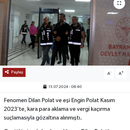
SAĞLIK
EĞİTİM
BÖLGE
KEŞFET
POPÜLER
Paylaş
-
+
A
A
DÜNYA
15.07.2024 - 08:40
TREND
Fenomen Dilan Polat ve eşi Engin Polat Kasım
2023'te, kara para aklama ve vergi kaçırma
MEDYA
suçlamasıyla gözaltına alınmıştı.
OTOMOTİV