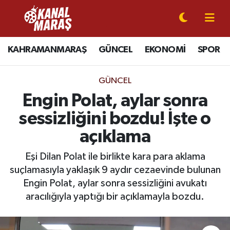
CANLI YAYIN
Kahramanmaraş Nöbetçi Eczaneler
KAHRAMANMARAŞ
GÜNCEL
EKONOMİ
SPOR
KAHRAMANMARAŞ
Kahramanmaraş Hava Durumu
GÜNCEL
GÜNCEL
Kahramanmaraş Namaz Vakitleri
Engin Polat, aylar sonra
sessizliğini bozdu! İşte o
SPOR
Kahramanmaraş Trafik Yoğunluk Haritası
açıklama
SİYASET
Süper Lig Puan Durumu ve Fikstür
Eşi Dilan Polat ile birlikte kara para aklama
suçlamasıyla yaklaşık 9 aydır cezaevinde bulunan
EKONOMİ
Tüm Manşetler
Engin Polat, aylar sonra sessizliğini avukatı
aracılığıyla yaptığı bir açıklamayla bozdu.
GÜNDEM
Son Dakika Haberleri
MAGAZİN
Haber Arşivi