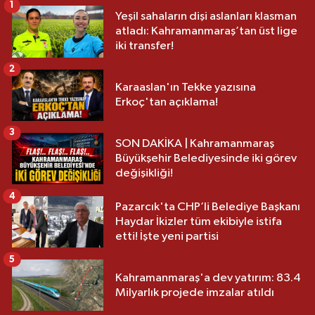
1
Yeşil sahaların dişi aslanları klasman
atladı: Kahramanmaraş’tan üst lige
iki transfer!
2
Karaaslan'ın Tekke yazısına
Erkoç'tan açıklama!
3
SON DAKİKA | Kahramanmaraş
Büyükşehir Belediyesinde iki görev
değişikliği!
4
Pazarcık'ta CHP’li Belediye Başkanı
Haydar İkizler tüm ekibiyle istifa
etti! İşte yeni partisi
5
Kahramanmaraş'a dev yatırım: 83.4
Milyarlık projede imzalar atıldı