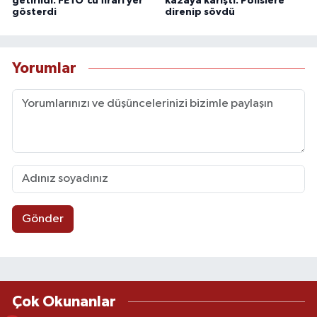
getirildi: FETÖ'cü firari yer
kazaya karıştı: Polislere
gösterdi
direnip sövdü
Yorumlar
Gönder
Çok Okunanlar