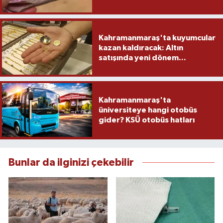
yapacak
Kahramanmaraş'ta kuyumcular
kazan kaldıracak: Altın
satışında yeni dönem...
Kahramanmaraş'ta
üniversiteye hangi otobüs
gider? KSÜ otobüs hatları
Bunlar da ilginizi çekebilir