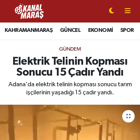
CANLI YAYIN
Kahramanmaraş Nöbetçi Eczaneler
KAHRAMANMARAŞ
GÜNCEL
EKONOMİ
SPOR
KAHRAMANMARAŞ
Kahramanmaraş Hava Durumu
GÜNDEM
GÜNCEL
Kahramanmaraş Namaz Vakitleri
Elektrik Telinin Kopması
Sonucu 15 Çadır Yandı
SPOR
Kahramanmaraş Trafik Yoğunluk Haritası
Adana'da elektrik telinin kopması sonucu tarım
SİYASET
Süper Lig Puan Durumu ve Fikstür
işçilerinin yaşadığı 15 çadır yandı.
EKONOMİ
Tüm Manşetler
GÜNDEM
Son Dakika Haberleri
MAGAZİN
Haber Arşivi