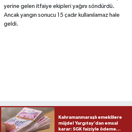
yerine gelen itfaiye ekipleri yağını söndürdü.
TEKNOLOJİ
Ancak yangın sonucu 15 çadır kullanılamaz hale
geldi.
YAŞAM
KÜLTÜR SANAT
Kahramanmaraşlı emeklilere
müjde! Yargıtay’dan emsal
karar: SGK faiziyle ödeme