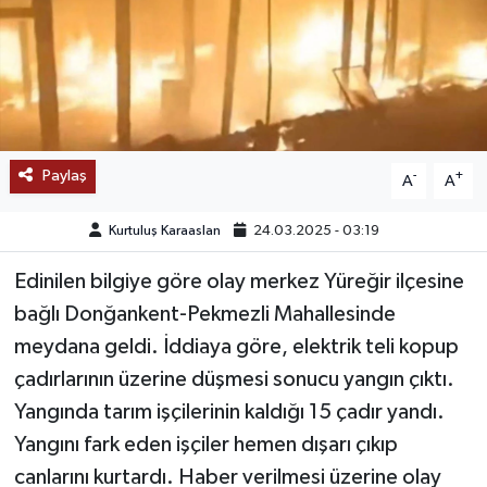
SAĞLIK
EĞİTİM
BÖLGE
Paylaş
-
+
A
A
KEŞFET
Kurtuluş Karaaslan
24.03.2025 - 03:19
POPÜLER
Edinilen bilgiye göre olay merkez Yüreğir ilçesine
bağlı Donğankent-Pekmezli Mahallesinde
DÜNYA
meydana geldi. İddiaya göre, elektrik teli kopup
TREND
çadırlarının üzerine düşmesi sonucu yangın çıktı.
Yangında tarım işçilerinin kaldığı 15 çadır yandı.
MEDYA
Yangını fark eden işçiler hemen dışarı çıkıp
canlarını kurtardı. Haber verilmesi üzerine olay
OTOMOTİV