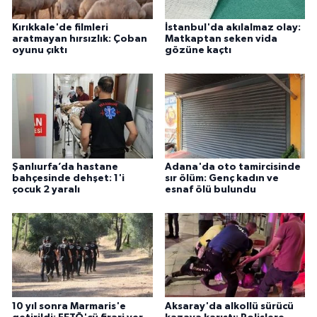
Kırıkkale'de filmleri
İstanbul'da akılalmaz olay:
aratmayan hırsızlık: Çoban
Matkaptan seken vida
oyunu çıktı
gözüne kaçtı
Şanlıurfa’da hastane
Adana'da oto tamircisinde
bahçesinde dehşet: 1'i
sır ölüm: Genç kadın ve
çocuk 2 yaralı
esnaf ölü bulundu
10 yıl sonra Marmaris'e
Aksaray'da alkollü sürücü