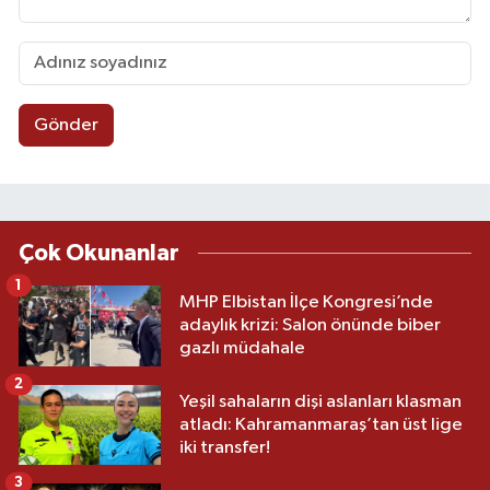
Gönder
Çok Okunanlar
1
MHP Elbistan İlçe Kongresi’nde
adaylık krizi: Salon önünde biber
gazlı müdahale
2
Yeşil sahaların dişi aslanları klasman
atladı: Kahramanmaraş’tan üst lige
iki transfer!
3