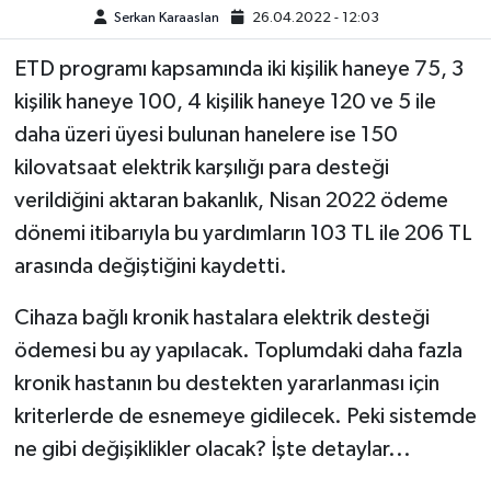
Serkan Karaaslan
26.04.2022 - 12:03
TEKNOLOJİ
ETD programı kapsamında iki kişilik haneye 75, 3
kişilik haneye 100, 4 kişilik haneye 120 ve 5 ile
YAŞAM
daha üzeri üyesi bulunan hanelere ise 150
KÜLTÜR SANAT
kilovatsaat elektrik karşılığı para desteği
verildiğini aktaran bakanlık, Nisan 2022 ödeme
dönemi itibarıyla bu yardımların 103 TL ile 206 TL
arasında değiştiğini kaydetti.
Cihaza bağlı kronik hastalara elektrik desteği
ödemesi bu ay yapılacak. Toplumdaki daha fazla
kronik hastanın bu destekten yararlanması için
kriterlerde de esnemeye gidilecek. Peki sistemde
ne gibi değişiklikler olacak? İşte detaylar...