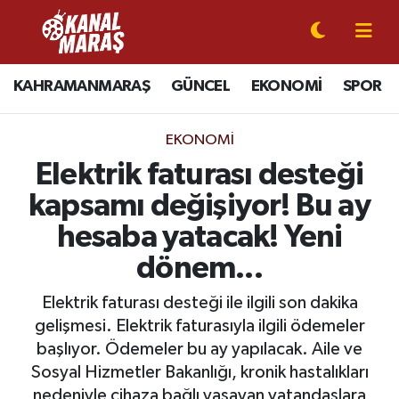
CANLI YAYIN
Kahramanmaraş Nöbetçi Eczaneler
KAHRAMANMARAŞ
GÜNCEL
EKONOMİ
SPOR
KAHRAMANMARAŞ
Kahramanmaraş Hava Durumu
EKONOMI
GÜNCEL
Kahramanmaraş Namaz Vakitleri
Elektrik faturası desteği
kapsamı değişiyor! Bu ay
SPOR
Kahramanmaraş Trafik Yoğunluk Haritası
hesaba yatacak! Yeni
SİYASET
Süper Lig Puan Durumu ve Fikstür
dönem...
EKONOMİ
Tüm Manşetler
Elektrik faturası desteği ile ilgili son dakika
gelişmesi. Elektrik faturasıyla ilgili ödemeler
GÜNDEM
Son Dakika Haberleri
başlıyor. Ödemeler bu ay yapılacak. Aile ve
Sosyal Hizmetler Bakanlığı, kronik hastalıkları
MAGAZİN
Haber Arşivi
nedeniyle cihaza bağlı yaşayan vatandaşlara