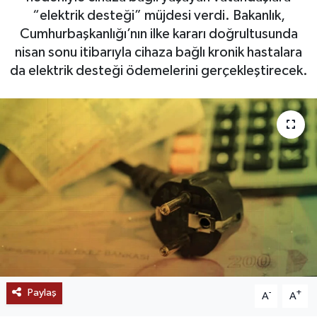
“elektrik desteği” müjdesi verdi. Bakanlık,
SAĞLIK
Cumhurbaşkanlığı’nın ilke kararı doğrultusunda
nisan sonu itibarıyla cihaza bağlı kronik hastalara
EĞİTİM
da elektrik desteği ödemelerini gerçekleştirecek.
BÖLGE
KEŞFET
POPÜLER
DÜNYA
TREND
MEDYA
Paylaş
-
+
A
A
OTOMOTİV