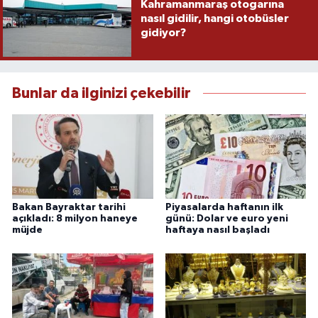
Kahramanmaraş otogarına
nasıl gidilir, hangi otobüsler
gidiyor?
Bunlar da ilginizi çekebilir
Bakan Bayraktar tarihi
Piyasalarda haftanın ilk
açıkladı: 8 milyon haneye
günü: Dolar ve euro yeni
müjde
haftaya nasıl başladı