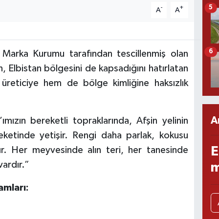
5
-
+
A
A
6
arka Kurumu tarafından tescillenmiş olan
n, Elbistan bölgesini de kapsadığını hatırlatan
eticiye hem de bölge kimliğine haksızlık
A
ımızın bereketli topraklarında, Afşin yelinin
eketinde yetişir. Rengi daha parlak, kokusu
E
. Her meyvesinde alın teri, her tanesinde
ardır.”
m
amları: