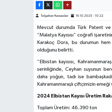
TEKNOLOJİ
Tolgahan Karaaslan
16.10.2025 - 10:22
YAŞAM
Mevcut durumda Türk Patent ve M
“Malatya Kayısısı” coğrafi işaretini
KÜLTÜR SANAT
Karakoç Dora, bu durumun hem ür
olduğunu belirtti.
“Elbistan kayısısı, Kahramanmaraş’
serinliğinde, Ceyhan suyunun ber
daha yoğun, tadı ise bambaşkadır
Kahramanmaraşlı çiftçimizin emeği v
2024 Elbistan Kayısı Üretim Rak
Toplam Üretim: 46.390 ton