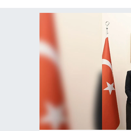
SAĞLIK
EĞİTİM
BÖLGE
KEŞFET
POPÜLER
DÜNYA
TREND
MEDYA
OTOMOTİV