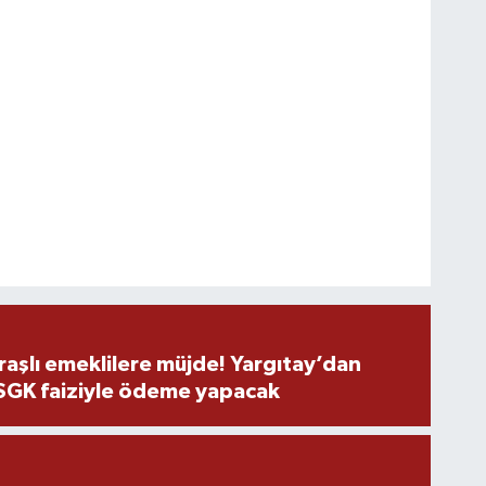
şlı emeklilere müjde! Yargıtay’dan
 SGK faiziyle ödeme yapacak