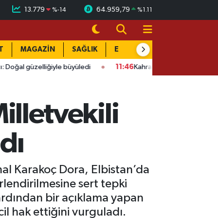
13.779
64.959,79
%
-14
%
1.11
T
MAGAZİN
SAĞLIK
EĞİTİM
YAŞAM
DÜN
ğiyle büyüledi
11:46
Kahramanmaraşlı emeklilere müjde! Yargı
illetvekili
dı
hal Karakoç Dora, Elbistan’da
erlendirilmesine sert tepki
 ardından bir açıklama yapan
il hak ettiğini vurguladı.