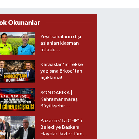
ok Okunanlar
Yeşil sahaların dişi
aslanları klasman
atladı:
Kahramanmaraş’tan
üst lige iki transfer!
Karaaslan'ın Tekke
yazısına Erkoç'tan
açıklama!
SON DAKİKA |
Kahramanmaraş
Büyükşehir
Belediyesinde iki
görev değişikliği!
Pazarcık'ta CHP’li
Belediye Başkanı
Haydar İkizler tüm