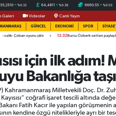
55,2510
64,4811
6660.55
%
0.32
%
0.38
%
0.03
o Galeri
Videolar
Canlı Yayın
AMANMARAŞ
GÜNCEL
EKONOMİ
SPOR
SİYASE
 oyunu çıktı
12:32
Burcu Özberk setten paylaştı: Doğal güzelli
ısı için ilk adım! M
uyu Bakanlığa taşı
HP) Kahramanmaraş Milletvekili Doç. Dr. Zu
 Kayısısı” coğrafi işaret tescili altında değ
 Bakanı Fatih Kacır ile yapılan görüşmenin
nın kendine özgü nitelikleriyle ayrı bir tesc