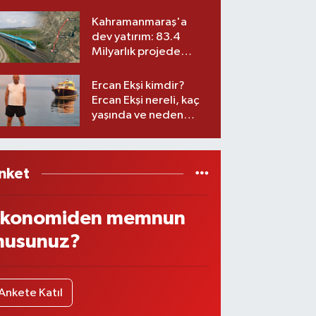
ekibiyle istifa etti! İşte
yeni partisi
Kahramanmaraş'a
dev yatırım: 83.4
Milyarlık projede
imzalar atıldı
Ercan Ekşi kimdir?
Ercan Ekşi nereli, kaç
yaşında ve neden
öldü?
nket
konomiden memnun
usunuz?
Ankete Katıl