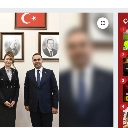
Ç
1
2
3
4