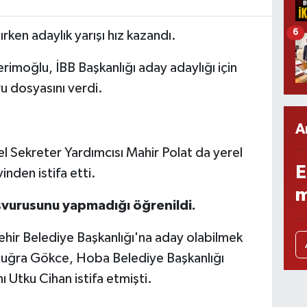
6
rken adaylık yarışı hız kazandı.
rimoğlu, İBB Başkanlığı aday adaylığı için
u dosyasını verdi.
A
l Sekreter Yardımcısı Mahir Polat da yerel
E
nden istifa etti.
m
şvurusunu yapmadığı öğrenildi.
hir Belediye Başkanlığı'na aday olabilmek
 Buğra Gökce, Hoba Belediye Başkanlığı
ı Utku Cihan istifa etmişti.