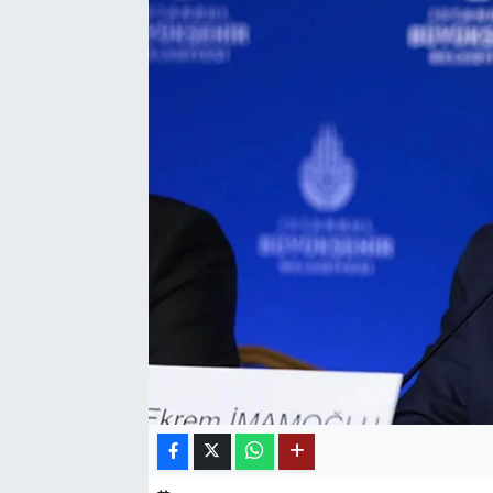
SAĞLIK
EĞİTİM
BÖLGE
KEŞFET
POPÜLER
DÜNYA
TREND
MEDYA
OTOMOTİV