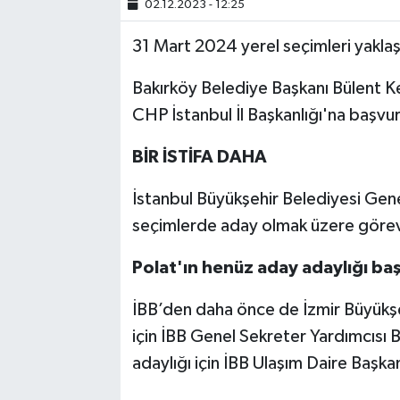
02.12.2023 - 12:25
TEKNOLOJİ
31 Mart 2024 yerel seçimleri yaklaşı
YAŞAM
Bakırköy Belediye Başkanı Bülent Ke
CHP İstanbul İl Başkanlığı'na başvur
KÜLTÜR SANAT
BİR İSTİFA DAHA
İstanbul Büyükşehir Belediyesi Gene
seçimlerde aday olmak üzere görevi
Polat'ın henüz aday adaylığı ba
İBB’den daha önce de İzmir Büyükşe
için İBB Genel Sekreter Yardımcısı
adaylığı için İBB Ulaşım Daire Başkan