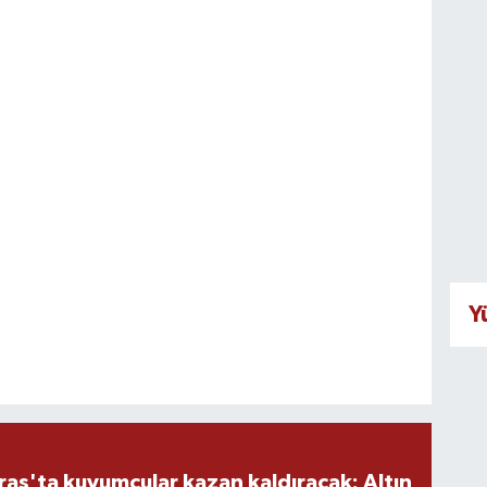
Y
ş'ta kuyumcular kazan kaldıracak: Altın