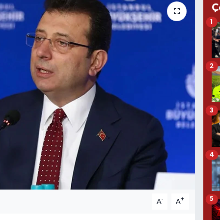
Ç
1
2
3
4
5
-
+
A
A