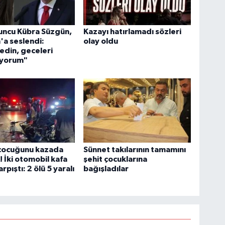
uncu Kübra Süzgün,
Kazayı hatırlamadı sözleri
a seslendi:
olay oldu
edin, geceleri
yorum"
 çocuğunu kazada
Sünnet takılarının tamamını
! İki otomobil kafa
şehit çocuklarına
rpıştı: 2 ölü 5 yaralı
bağışladılar