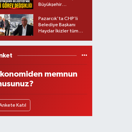
Büyükşehir
Belediyesinde iki
görev değişikliği!
Pazarcık'ta CHP’li
Belediye Başkanı
Haydar İkizler tüm
ekibiyle istifa etti! İşte
yeni partisi
nket
konomiden memnun
usunuz?
Ankete Katıl