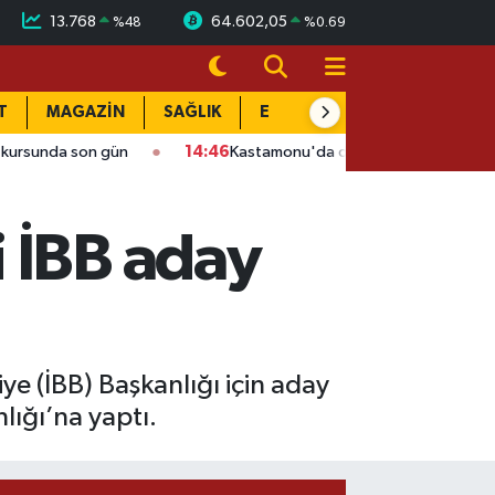
13.768
64.602,05
%
48
%
0.69
T
MAGAZİN
SAĞLIK
EĞİTİM
YAŞAM
DÜN
on gün
14:46
Kastamonu'da dehşet gecesi: Komşusunu vurup e
 İBB aday
e (İBB) Başkanlığı için aday
lığı’na yaptı.