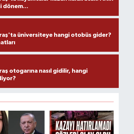
i dönem...
ş'ta üniversiteye hangi otobüs gider?
atları
 otogarına nasıl gidilir, hangi
diyor?