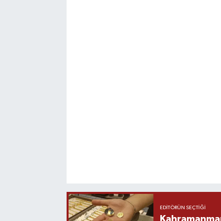
EDITÖRÜN SEÇTIĞI
Kahramanmara