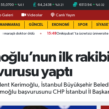
55,0700
64,2438
6513.94
%
0.1
%
0.21
%
0.32
o Galeri
Videolar
Canlı Yayın
AMANMARAŞ
GÜNCEL
EKONOMİ
SPOR
SİYASE
oktor öldü
15:48
Onikişubat’ta ücretsiz üniversite kursunda s
ğlu’nun ilk rakibi
vurusu yaptı
ent Kerimoğlu, İstanbul Büyükşehir Belediy
imoğlu başvurusunu CHP İstanbul İl Başkan