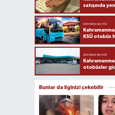
satışında yen
EDITÖRÜN SEÇTIĞI
Kahramanmara
KSÜ otobüs h
EDITÖRÜN SEÇTIĞI
Kahramanmaraş
otobüsler gi
Bunlar da ilginizi çekebilir