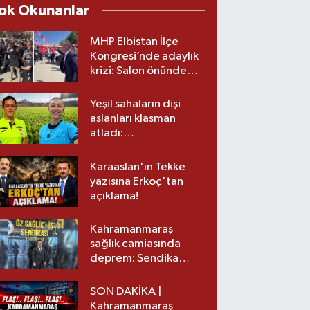
ok Okunanlar
MHP Elbistan İlçe
Kongresi’nde adaylık
krizi: Salon önünde
biber gazlı müdahale
Yeşil sahaların dişi
aslanları klasman
atladı:
Kahramanmaraş’tan
üst lige iki transfer!
Karaaslan'ın Tekke
yazısına Erkoç'tan
açıklama!
Kahramanmaraş
sağlık camiasında
deprem: Sendika
başkanı istifa etti
SON DAKİKA |
Kahramanmaraş