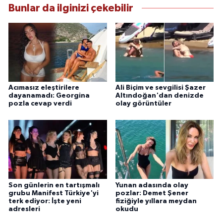
Bunlar da ilginizi çekebilir
Acımasız eleştirilere
Ali Biçim ve sevgilisi Şazer
dayanamadı: Georgina
Altındoğan'dan denizde
pozla cevap verdi
olay görüntüler
Son günlerin en tartışmalı
Yunan adasında olay
grubu Manifest Türkiye'yi
pozlar: Demet Şener
terk ediyor: İşte yeni
fiziğiyle yıllara meydan
adresleri
okudu