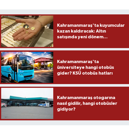
Kahramanmaraş'ta kuyumcular
kazan kaldıracak: Altın
satışında yeni dönem...
Kahramanmaraş'ta
üniversiteye hangi otobüs
gider? KSÜ otobüs hatları
Kahramanmaraş otogarına
nasıl gidilir, hangi otobüsler
gidiyor?