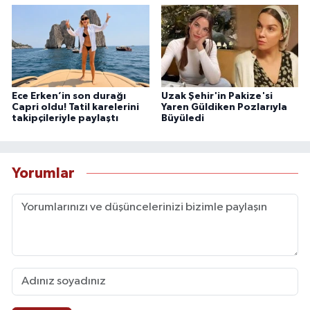
Ece Erken’in son durağı
Uzak Şehir'in Pakize'si
Capri oldu! Tatil karelerini
Yaren Güldiken Pozlarıyla
takipçileriyle paylaştı
Büyüledi
Yorumlar