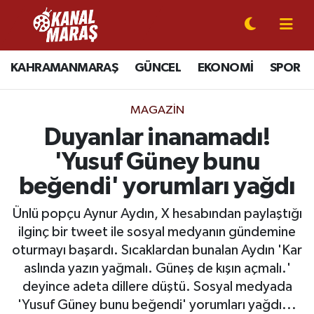
CANLI YAYIN
Kahramanmaraş Nöbetçi Eczaneler
KAHRAMANMARAŞ
GÜNCEL
EKONOMİ
SPOR
KAHRAMANMARAŞ
Kahramanmaraş Hava Durumu
MAGAZİN
GÜNCEL
Kahramanmaraş Namaz Vakitleri
Duyanlar inanamadı!
'Yusuf Güney bunu
SPOR
Kahramanmaraş Trafik Yoğunluk Haritası
beğendi' yorumları yağdı
SİYASET
Süper Lig Puan Durumu ve Fikstür
Ünlü popçu Aynur Aydın, X hesabından paylaştığı
ilginç bir tweet ile sosyal medyanın gündemine
EKONOMİ
Tüm Manşetler
oturmayı başardı. Sıcaklardan bunalan Aydın 'Kar
aslında yazın yağmalı. Güneş de kışın açmalı.'
GÜNDEM
Son Dakika Haberleri
deyince adeta dillere düştü. Sosyal medyada
MAGAZİN
Haber Arşivi
'Yusuf Güney bunu beğendi' yorumları yağdı...