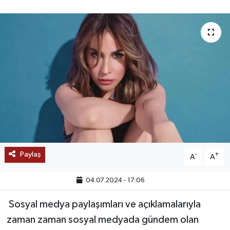
SAĞLIK
EĞİTİM
BÖLGE
KEŞFET
POPÜLER
DÜNYA
Paylaş
-
+
A
A
TREND
04.07.2024 - 17:06
MEDYA
Sosyal medya paylaşımları ve açıklamalarıyla
zaman zaman sosyal medyada gündem olan
OTOMOTİV