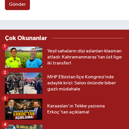
Gönder
Çok Okunanlar
1
Yeşil sahaların dişi aslanları klasman
atladı: Kahramanmaraş’tan üst lige
iki transfer!
2
MHP Elbistan İlçe Kongresi’nde
adaylık krizi: Salon önünde biber
gazlı müdahale
3
Karaaslan'ın Tekke yazısına
Erkoç'tan açıklama!
4