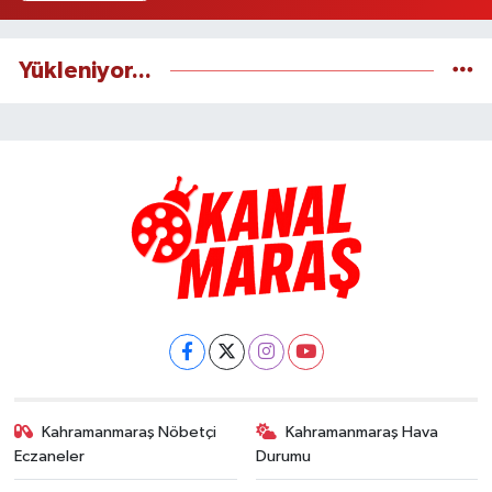
Yükleniyor...
Kahramanmaraş Nöbetçi
Kahramanmaraş Hava
Eczaneler
Durumu