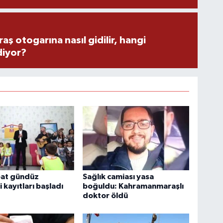
 otogarına nasıl gidilir, hangi
diyor?
bat gündüz
Sağlık camiası yasa
 kayıtları başladı
boğuldu: Kahramanmaraşlı
doktor öldü