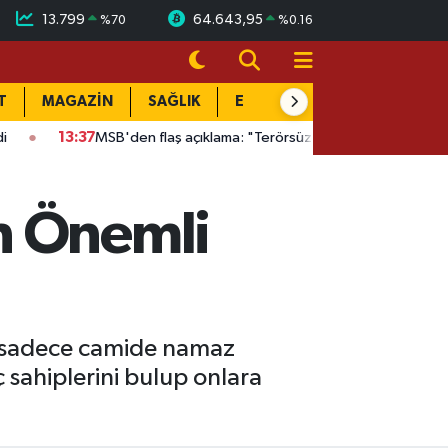
13.799
64.643,95
%
70
%
0.16
T
MAGAZİN
SAĞLIK
EĞİTİM
YAŞAM
DÜN
:37
MSB'den flaş açıklama: "Terörsüz Türkiye" stratejisi netleşti
n Önemli
z sadece camide namaz
 sahiplerini bulup onlara