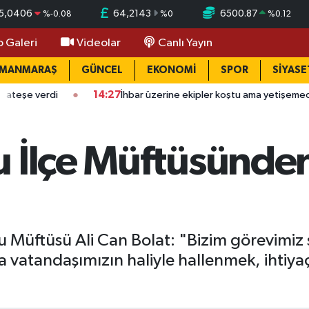
5,0406
64,2143
6500.87
%
-0.08
%
0
%
0.12
o Galeri
Videolar
Canlı Yayın
AMANMARAŞ
GÜNCEL
EKONOMİ
SPOR
SİYASE
di
14:27
İhbar üzerine ekipler koştu ama yetişemedi
13
u İlçe Müftüsünde
Müftüsü Ali Can Bolat: "Bizim görevimi
 vatandaşımızın haliyle hallenmek, ihtiyaç