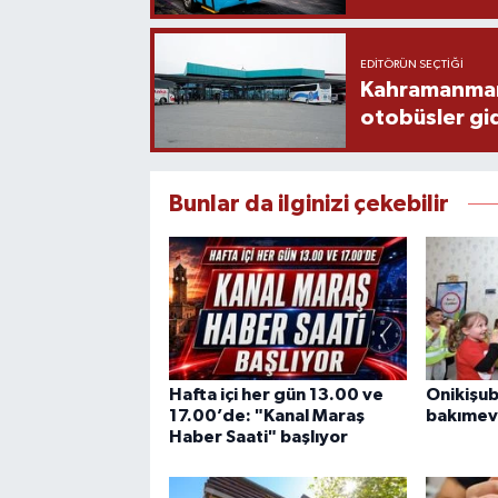
EDITÖRÜN SEÇTIĞI
Kahramanmaraş
otobüsler gi
Bunlar da ilginizi çekebilir
Hafta içi her gün 13.00 ve
Onikişu
17.00’de: "Kanal Maraş
bakımevi
Haber Saati" başlıyor