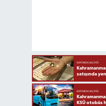
EDITÖRÜN SEÇTIĞI
Kahramanmara
satışında yen
EDITÖRÜN SEÇTIĞI
Kahramanmara
KSÜ otobüs h