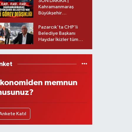
SON DAKİKA |
Kahramanmaraş
Büyükşehir
Belediyesinde iki
görev değişikliği!
Pazarcık'ta CHP’li
Belediye Başkanı
Haydar İkizler tüm
ekibiyle istifa etti! İşte
yeni partisi
nket
konomiden memnun
usunuz?
Ankete Katıl