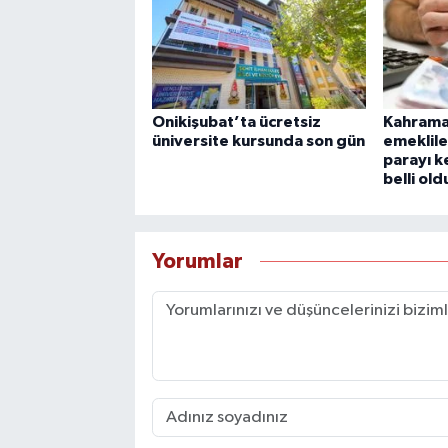
Onikişubat’ta ücretsiz
Kahrama
üniversite kursunda son gün
emeklile
parayı k
belli old
Yorumlar