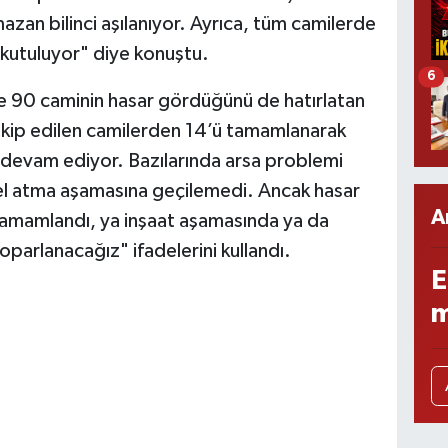
azan bilinci aşılanıyor. Ayrıca, tüm camilerde
okutuluyor" diye konuştu.
6
e 90 caminin hasar gördüğünü de hatırlatan
akip edilen camilerden 14’ü tamamlanarak
ı devam ediyor. Bazılarında arsa problemi
el atma aşamasına geçilemedi. Ancak hasar
A
tamamlandı, ya inşaat aşamasında ya da
parlanacağız" ifadelerini kullandı.
E
m