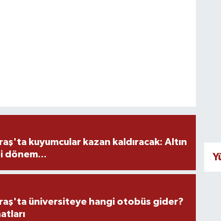
ş'ta kuyumcular kazan kaldıracak: Altın
i dönem...
Y
ş'ta üniversiteye hangi otobüs gider?
atları