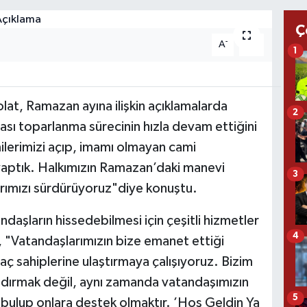
Ç
-
+
A
A
1
lat, Ramazan ayına ilişkin açıklamalarda
2
sı toparlanma sürecinin hızla devam ettiğini
lerimizi açıp, imamı olmayan cami
ptık. Halkımızın Ramazan’daki manevi
3
alarımızı sürdürüyoruz"diye konuştu.
daşların hissedebilmesi için çeşitli hizmetler
4
, "Vatandaşlarımızın bize emanet ettiği
iyaç sahiplerine ulaştırmaya çalışıyoruz. Bizim
dırmak değil, aynı zamanda vatandaşımızın
5
ni bulup onlara destek olmaktır. ’Hoş Geldin Ya