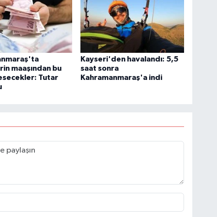
nmaraş'ta
Kayseri'den havalandı: 5,5
rin maaşından bu
saat sonra
esecekler: Tutar
Kahramanmaraş'a indi
u