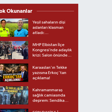
ok Okunanlar
Yeşil sahaların dişi
aslanları klasman
atladı:
Kahramanmaraş’tan
üst lige iki transfer!
MHP Elbistan İlçe
Kongresi’nde adaylık
krizi: Salon önünde
biber gazlı müdahale
Karaaslan'ın Tekke
yazısına Erkoç'tan
açıklama!
Kahramanmaraş
sağlık camiasında
deprem: Sendika
başkanı istifa etti