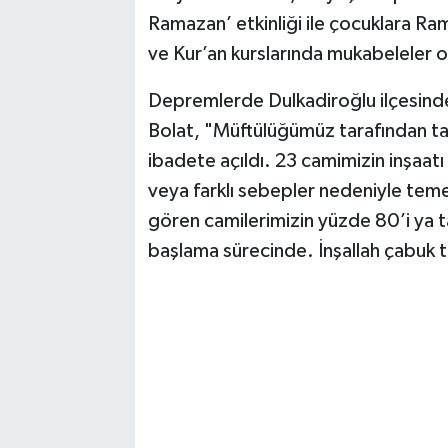
Ramazan’ etkinliği ile çocuklara Ram
TEKNOLOJİ
ve Kur’an kurslarında mukabeleler 
YAŞAM
Depremlerde Dulkadiroğlu ilçesind
Bolat, "Müftülüğümüz tarafından t
KÜLTÜR SANAT
ibadete açıldı. 23 camimizin inşaat
veya farklı sebepler nedeniyle tem
gören camilerimizin yüzde 80’i ya 
başlama sürecinde. İnşallah çabuk to