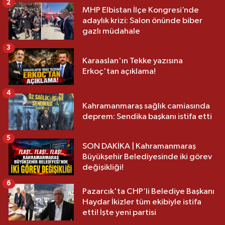
2
MHP Elbistan İlçe Kongresi’nde
adaylık krizi: Salon önünde biber
gazlı müdahale
3
Karaaslan'ın Tekke yazısına
Erkoç'tan açıklama!
4
Kahramanmaraş sağlık camiasında
deprem: Sendika başkanı istifa etti
5
SON DAKİKA | Kahramanmaraş
Büyükşehir Belediyesinde iki görev
değişikliği!
6
Pazarcık'ta CHP’li Belediye Başkanı
Haydar İkizler tüm ekibiyle istifa
etti! İşte yeni partisi