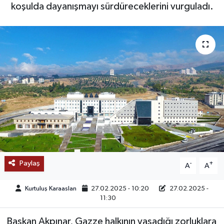
koşulda dayanışmayı sürdüreceklerini vurguladı.
SAĞLIK
EĞİTİM
BÖLGE
KEŞFET
POPÜLER
DÜNYA
Paylaş
-
+
A
A
TREND
Kurtuluş Karaaslan
27.02.2025 - 10:20
27.02.2025 -
MEDYA
11:30
Başkan Akpınar, Gazze halkının yaşadığı zorluklara
OTOMOTİV