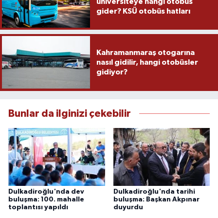
üniversiteye hangi otobüs
gider? KSÜ otobüs hatları
Kahramanmaraş otogarına
nasıl gidilir, hangi otobüsler
gidiyor?
Bunlar da ilginizi çekebilir
Dulkadiroğlu'nda dev
Dulkadiroğlu'nda tarihi
buluşma: 100. mahalle
buluşma: Başkan Akpınar
toplantısı yapıldı
duyurdu