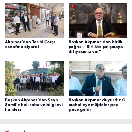
Akpınar’dan Tarihî Çarşı
Başkan Akpınar'dan birlik
esnafına ziyaret
çağrısı: "Birlikte çalışmaya
ihtiyacımız var"
Başkan Akpınar’dan Şeyh
Başkan Akpınar duyurdu: O
Şamil’e halı saha ve bilgi evi
mahalleye müjdeler peş
hamlesi
peşe geldi