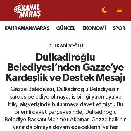
CANLI YAYIN
Kahramanmaraş Nöbetçi Eczaneler
KAHRAMANMARAŞ
GÜNCEL
EKONOMİ
SPOR
KAHRAMANMARAŞ
Kahramanmaraş Hava Durumu
DULKADİROĞLU
GÜNCEL
Kahramanmaraş Namaz Vakitleri
Dulkadiroğlu
Belediyesi’nden Gazze’ye
SPOR
Kahramanmaraş Trafik Yoğunluk Haritası
Kardeşlik ve Destek Mesajı
SİYASET
Süper Lig Puan Durumu ve Fikstür
Gazze Belediyesi, Dulkadiroğlu Belediyesi’ni
kardeş belediye olmaya, iş birliği yapmaya ve
EKONOMİ
Tüm Manşetler
bilgi alışverişinde bulunmaya davet etmişti. Bu
önemli davet çerçevesinde, Dulkadiroğlu
GÜNDEM
Son Dakika Haberleri
Belediye Başkanı Mehmet Akpınar, Gazze halkının
MAGAZİN
Haber Arşivi
yanında olmaya devam edeceklerini ve her