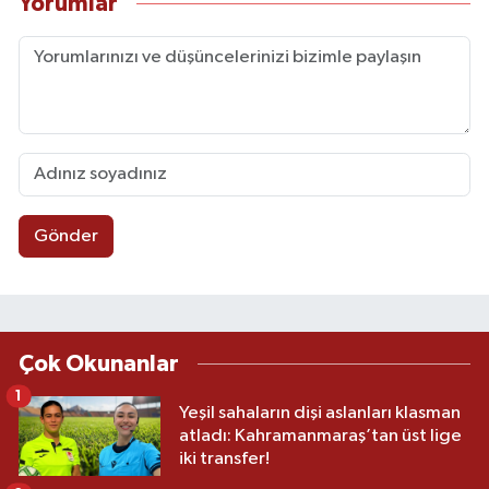
Yorumlar
Gönder
Çok Okunanlar
1
Yeşil sahaların dişi aslanları klasman
atladı: Kahramanmaraş’tan üst lige
iki transfer!