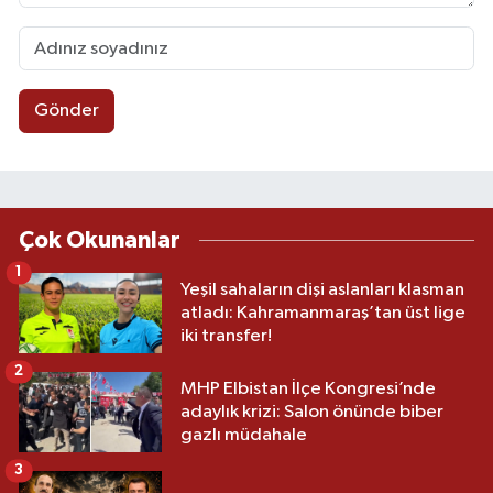
Gönder
Çok Okunanlar
1
Yeşil sahaların dişi aslanları klasman
atladı: Kahramanmaraş’tan üst lige
iki transfer!
2
MHP Elbistan İlçe Kongresi’nde
adaylık krizi: Salon önünde biber
gazlı müdahale
3