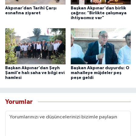
Akpınar’dan Tarihî Çarşı
Başkan Akpınar'dan birlik
esnafına ziyaret
çağrısı: "Birlikte çalışmaya
ihtiyacımız var"
Başkan Akpınar’dan Şeyh
Başkan Akpınar duyurdu: O
Şamil’e halı saha ve bilgi evi
mahalleye müjdeler peş
hamlesi
peşe geldi
Yorumlar