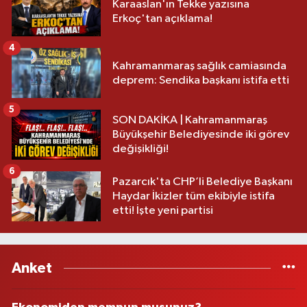
Karaaslan'ın Tekke yazısına
Erkoç'tan açıklama!
4
Kahramanmaraş sağlık camiasında
deprem: Sendika başkanı istifa etti
5
SON DAKİKA | Kahramanmaraş
Büyükşehir Belediyesinde iki görev
değişikliği!
6
Pazarcık'ta CHP’li Belediye Başkanı
Haydar İkizler tüm ekibiyle istifa
etti! İşte yeni partisi
Anket