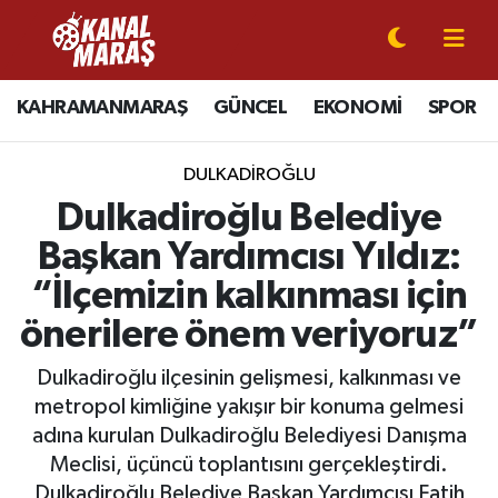
CANLI YAYIN
Kahramanmaraş Nöbetçi Eczaneler
KAHRAMANMARAŞ
GÜNCEL
EKONOMİ
SPOR
KAHRAMANMARAŞ
Kahramanmaraş Hava Durumu
DULKADİROĞLU
GÜNCEL
Kahramanmaraş Namaz Vakitleri
Dulkadiroğlu Belediye
Başkan Yardımcısı Yıldız:
SPOR
Kahramanmaraş Trafik Yoğunluk Haritası
“İlçemizin kalkınması için
SİYASET
Süper Lig Puan Durumu ve Fikstür
önerilere önem veriyoruz”
EKONOMİ
Tüm Manşetler
Dulkadiroğlu ilçesinin gelişmesi, kalkınması ve
metropol kimliğine yakışır bir konuma gelmesi
GÜNDEM
Son Dakika Haberleri
adına kurulan Dulkadiroğlu Belediyesi Danışma
Meclisi, üçüncü toplantısını gerçekleştirdi.
MAGAZİN
Haber Arşivi
Dulkadiroğlu Belediye Başkan Yardımcısı Fatih