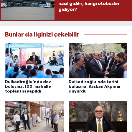
nasıl gidilir, hangi otobüsler
gidiyor?
Bunlar da ilginizi çekebilir
Dulkadiroğlu'nda dev
Dulkadiroğlu'nda tarihi
buluşma: 100. mahalle
buluşma: Başkan Akpınar
toplantısı yapıldı
duyurdu