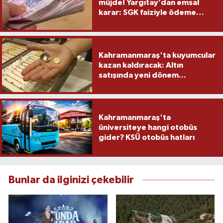
müjde! Yargıtay’dan emsal
karar: SGK faiziyle ödeme
yapacak
Kahramanmaraş'ta kuyumcular
kazan kaldıracak: Altın
satışında yeni dönem...
Kahramanmaraş'ta
üniversiteye hangi otobüs
gider? KSÜ otobüs hatları
Bunlar da ilginizi çekebilir