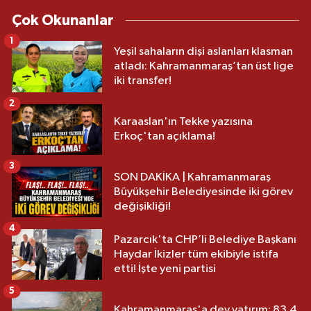
Çok Okunanlar
1
Yeşil sahaların dişi aslanları klasman
atladı: Kahramanmaraş’tan üst lige
iki transfer!
2
Karaaslan'ın Tekke yazısına
Erkoç'tan açıklama!
3
SON DAKİKA | Kahramanmaraş
Büyükşehir Belediyesinde iki görev
değişikliği!
4
Pazarcık'ta CHP’li Belediye Başkanı
Haydar İkizler tüm ekibiyle istifa
etti! İşte yeni partisi
5
Kahramanmaraş'a dev yatırım: 83.4