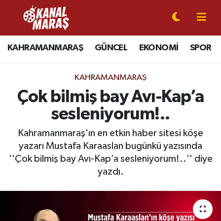
CANLI YAYIN
Kahramanmaraş Nöbetçi Eczaneler
KAHRAMANMARAŞ
GÜNCEL
EKONOMİ
SPOR
KAHRAMANMARAŞ
Kahramanmaraş Hava Durumu
KAHRAMANMARAŞ
GÜNCEL
Kahramanmaraş Namaz Vakitleri
Çok bilmiş bay Avı-Kap’a
sesleniyorum!..
SPOR
Kahramanmaraş Trafik Yoğunluk Haritası
Kahramanmaraş'ın en etkin haber sitesi köşe
SİYASET
Süper Lig Puan Durumu ve Fikstür
yazarı Mustafa Karaaslan bugünkü yazısında
''Çok bilmiş bay Avı-Kap’a sesleniyorum!..'' diye
EKONOMİ
Tüm Manşetler
yazdı.
GÜNDEM
Son Dakika Haberleri
MAGAZİN
Haber Arşivi