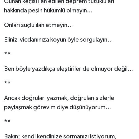
Günah keçisi ilan edilen deprem tutukluları
hakkında peşin hükümlü olmayın…
TEKNOLOJİ
Onları suçlu ilan etmeyin…
YAŞAM
Elinizi vicdanınıza koyun öyle sorgulayın…
KÜLTÜR SANAT
**
Ben böyle yazdıkça eleştiriler de olmuyor değil…
**
Ancak doğruları yazmak, doğruları sizlerle
paylaşmak görevim diye düşünüyorum…
**
Bakın; kendi kendinize sormanızı istiyorum,