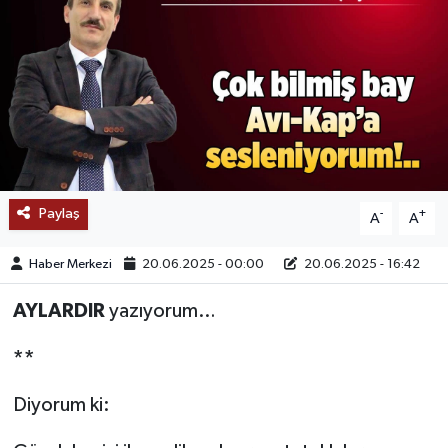
SAĞLIK
EĞİTİM
BÖLGE
KEŞFET
Paylaş
-
+
A
A
POPÜLER
Haber Merkezi
20.06.2025 - 00:00
20.06.2025 - 16:42
DÜNYA
AYLARDIR
yazıyorum…
TREND
**
MEDYA
Diyorum ki:
OTOMOTİV