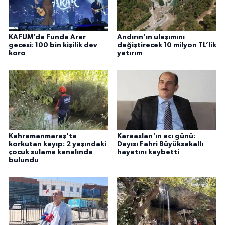
KAFUM’da Funda Arar
Andırın’ın ulaşımını
gecesi: 100 bin kişilik dev
değiştirecek 10 milyon TL’lik
koro
yatırım
Kahramanmaraş'ta
Karaaslan'ın acı günü:
korkutan kayıp: 2 yaşındaki
Dayısı Fahri Büyüksakallı
çocuk sulama kanalında
hayatını kaybetti
bulundu