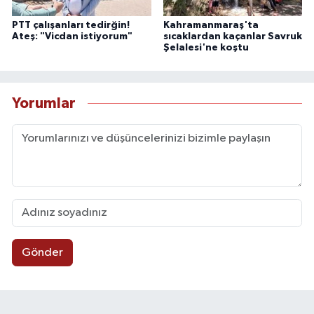
PTT çalışanları tedirğin!
Kahramanmaraş'ta
Ateş: "Vicdan istiyorum"
sıcaklardan kaçanlar Savruk
Şelalesi'ne koştu
Yorumlar
Gönder