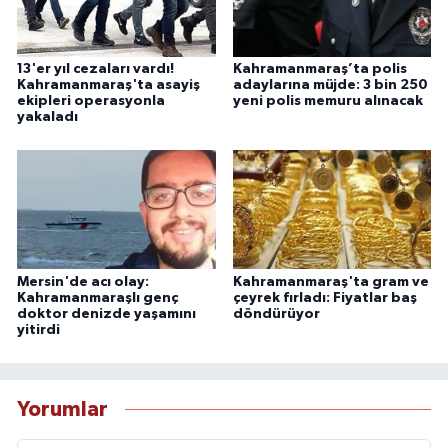
13'er yıl cezaları vardı!
Kahramanmaraş’ta polis
Kahramanmaraş'ta asayiş
adaylarına müjde: 3 bin 250
ekipleri operasyonla
yeni polis memuru alınacak
yakaladı
Mersin'de acı olay:
Kahramanmaraş'ta gram ve
Kahramanmaraşlı genç
çeyrek fırladı: Fiyatlar baş
doktor denizde yaşamını
döndürüyor
yitirdi
Yorumlar