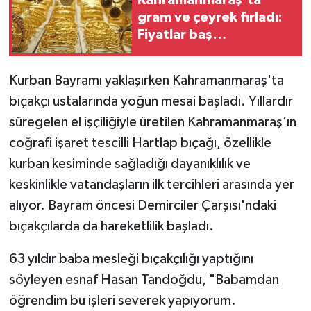
gram ve çeyrek fırladı:
TEKNOLOJİ
Fiyatlar baş
döndürüyor
YAŞAM
Kurban Bayramı yaklaşırken Kahramanmaraş'ta
bıçakçı ustalarında yoğun mesai başladı. Yıllardır
KÜLTÜR SANAT
süregelen el işçiliğiyle üretilen Kahramanmaraş’ın
coğrafi işaret tescilli Hartlap bıçağı, özellikle
kurban kesiminde sağladığı dayanıklılık ve
keskinlikle vatandaşların ilk tercihleri arasında yer
alıyor. Bayram öncesi Demirciler Çarşısı'ndaki
bıçakçılarda da hareketlilik başladı.
63 yıldır baba mesleği bıçakçılığı yaptığını
söyleyen esnaf Hasan Tandoğdu, "Babamdan
öğrendim bu işleri severek yapıyorum.