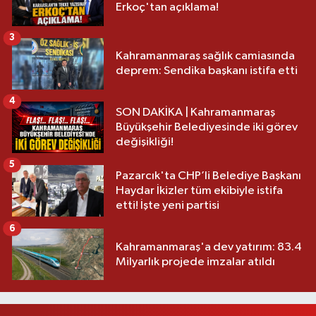
Erkoç'tan açıklama!
3
Kahramanmaraş sağlık camiasında
deprem: Sendika başkanı istifa etti
4
SON DAKİKA | Kahramanmaraş
Büyükşehir Belediyesinde iki görev
değişikliği!
5
Pazarcık'ta CHP’li Belediye Başkanı
Haydar İkizler tüm ekibiyle istifa
etti! İşte yeni partisi
6
Kahramanmaraş'a dev yatırım: 83.4
Milyarlık projede imzalar atıldı