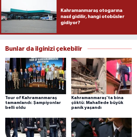
Kahramanmaraş otogarına
nasıl gidilir, hangi otobüsler
gidiyor?
Bunlar da ilginizi çekebilir
Tour of Kahramanmaraş
Kahramanmaraş’ta bina
tamamlandı: Şampiyonlar
çöktü: Mahallede büyük
belli oldu
panik yaşandı