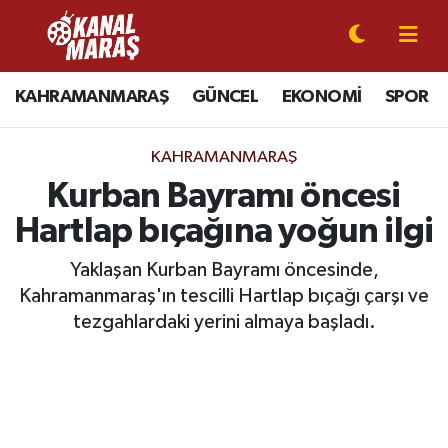
CANLI YAYIN
Kahramanmaraş Nöbetçi Eczaneler
KAHRAMANMARAŞ
GÜNCEL
EKONOMİ
SPOR
KAHRAMANMARAŞ
Kahramanmaraş Hava Durumu
KAHRAMANMARAŞ
GÜNCEL
Kahramanmaraş Namaz Vakitleri
Kurban Bayramı öncesi
Hartlap bıçağına yoğun ilgi
SPOR
Kahramanmaraş Trafik Yoğunluk Haritası
Yaklaşan Kurban Bayramı öncesinde,
SİYASET
Süper Lig Puan Durumu ve Fikstür
Kahramanmaraş'ın tescilli Hartlap bıçağı çarşı ve
tezgahlardaki yerini almaya başladı.
EKONOMİ
Tüm Manşetler
GÜNDEM
Son Dakika Haberleri
MAGAZİN
Haber Arşivi