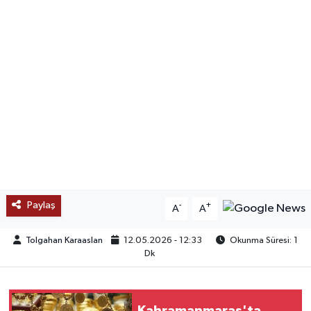
SAĞLIK
EĞİTİM
BÖLGE
KEŞFET
POPÜLER
DÜNYA
Paylaş
-
+
A
A
TREND
Tolgahan Karaaslan
12.05.2026 - 12:33
Okunma Süresi: 1
Dk
MEDYA
OTOMOTİV
Kahramanmaraş'ta