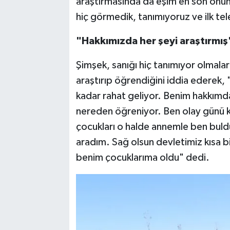
araştırmasında da eşim en son onu
hiç görmedik, tanımıyoruz ve ilk t
"Hakkımızda her şeyi araştırmış
Şimşek, sanığı hiç tanımıyor olmala
araştırıp öğrendiğini iddia ederek
kadar rahat geliyor. Benim hakkımda h
nereden öğreniyor. Ben olay günü
çocukları o halde annemle ben buldu
aradım. Sağ olsun devletimiz kısa bi
benim çocuklarıma oldu" dedi.