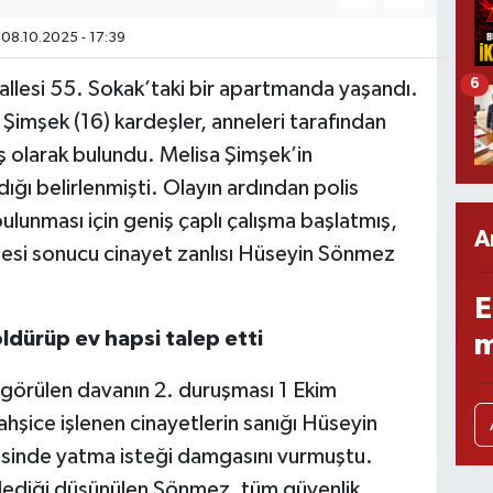
08.10.2025 - 17:39
6
allesi 55. Sokak’taki bir apartmanda yaşandı.
Şimşek (16) kardeşler, anneleri tarafından
ş olarak bulundu. Melisa Şimşek’in
ğı belirlenmişti. Olayın ardından polis
n bulunması için geniş çaplı çalışma başlatmış,
A
mesi sonucu cinayet zanlısı Hüseyin Sönmez
E
öldürüp ev hapsi talep etti
m
görülen davanın 2. duruşması 1 Ekim
hşice işlenen cinayetlerin sanığı Hüseyin
esinde yatma isteği damgasını vurmuştu.
işlediği düşünülen Sönmez, tüm güvenlik