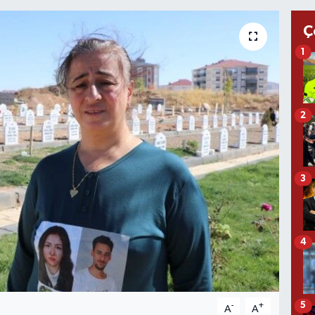
Ç
1
2
3
4
5
-
+
A
A