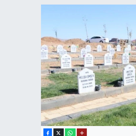
SAĞLIK
EĞİTİM
BÖLGE
KEŞFET
POPÜLER
DÜNYA
TREND
MEDYA
OTOMOTİV