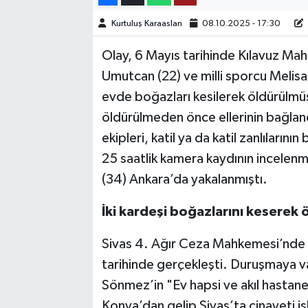
Kurtuluş Karaaslan
08.10.2025 - 17:30
TEKNOLOJİ
Olay, 6 Mayıs tarihinde Kılavuz Mah
YAŞAM
Umutcan (22) ve milli sporcu Melisa 
evde boğazları kesilerek öldürülmü
KÜLTÜR SANAT
öldürülmeden önce ellerinin bağlandı
ekipleri, katil ya da katil zanlılarını
25 saatlik kamera kaydının incelen
(34) Ankara’da yakalanmıştı.
İki kardeşi boğazlarını keserek 
Sivas 4. Ağır Ceza Mahkemesi’nde 
tarihinde gerçekleşti. Duruşmaya va
Sönmez’in "Ev hapsi ve akıl hastan
Konya’dan gelip Sivas’ta cinayeti 