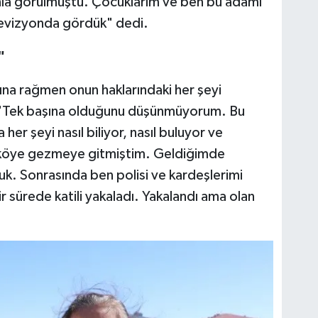
nla görülmüştü. Çocuklarım ve ben bu adamı
elevizyonda gördük" dedi.
"
rına rağmen onun haklarındaki her şeyi
, "Tek başına olduğunu düşünmüyorum. Bu
er şeyi nasıl biliyor, nasıl buluyor ve
 köye gezmeye gitmiştim. Geldiğimde
k. Sonrasında ben polisi ve kardeşlerimi
r sürede katili yakaladı. Yakalandı ama olan