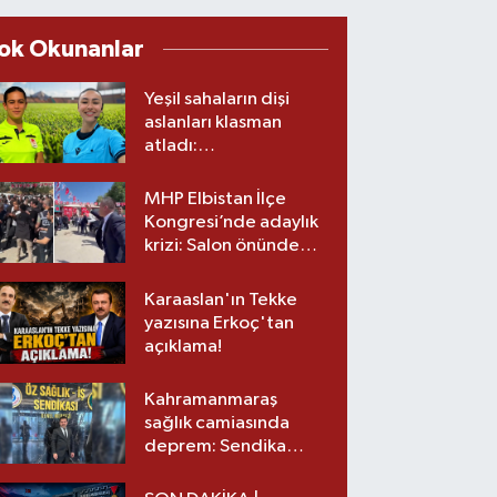
ok Okunanlar
Yeşil sahaların dişi
aslanları klasman
atladı:
Kahramanmaraş’tan
üst lige iki transfer!
MHP Elbistan İlçe
Kongresi’nde adaylık
krizi: Salon önünde
biber gazlı müdahale
Karaaslan'ın Tekke
yazısına Erkoç'tan
açıklama!
Kahramanmaraş
sağlık camiasında
deprem: Sendika
başkanı istifa etti