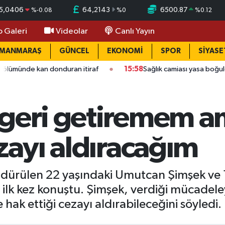
5,0406
64,2143
6500.87
%
-0.08
%
0
%
0.12
o Galeri
Videolar
Canlı Yayın
AMANMARAŞ
GÜNCEL
EKONOMİ
SPOR
SİYASE
nduran itiraf
15:58
Sağlık camiası yasa boğuldu: Kahramanmara
geri getiremem am
ezayı aldıracağım
öldürülen 22 yaşındaki Umutcan Şimşek ve 
 ilk kez konuştu. Şimşek, verdiği mücadele
hak ettiği cezayı aldırabileceğini söyledi.