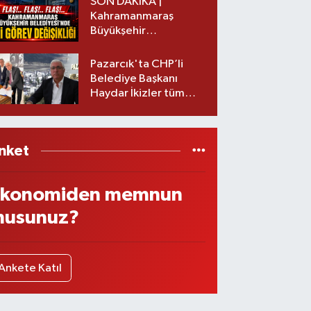
SON DAKİKA |
Kahramanmaraş
Büyükşehir
Belediyesinde iki
görev değişikliği!
Pazarcık'ta CHP’li
Belediye Başkanı
Haydar İkizler tüm
ekibiyle istifa etti! İşte
yeni partisi
nket
konomiden memnun
usunuz?
Ankete Katıl