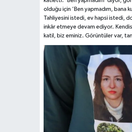
katletti. ‘Ben yapmadım’ diyor, gör
olduğu için ‘Ben yapmadım, bana ku
Tahliyesini istedi, ev hapsi istedi, 
inkâr etmeye devam ediyor. Kendisi 
katil, biz eminiz. Görüntüler var, tan