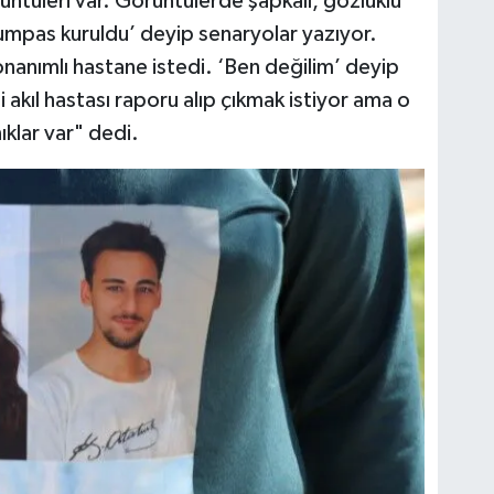
üntüleri var. Görüntülerde şapkalı, gözlüklü
mpas kuruldu’ deyip senaryolar yazıyor.
donanımlı hastane istedi. ‘Ben değilim’ deyip
akıl hastası raporu alıp çıkmak istiyor ama o
ıklar var" dedi.