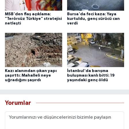
MSB'den flaş açıklama:
Bursa'da feci kaza: Yaya
"Terörsüz Türkiye" stratejisi
kurtuldu, genç sürücü can
netleşti
verdi
Kazı alanından çıkan yapı
İstanbul'da barışma
şaşırttı: Mahalleli neye
buluşması kanlı bitti: 19
uğradığını şaşırdı
yaşındaki genç öldü
Yorumlar