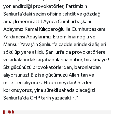
yönlendirdiği provokatörler, Partimizin
TEKNOLOJİ
Şanlıurfa’daki seçim ofisine tehdit ve gözdağı
amaçlı mermi attı! Ayrıca Cumhurbaşkanı
YAŞAM
Adayımız Kemal Kılıçdaroğlu ile Cumhurbaşkanı
Yardımcısı Adaylarımız Ekrem İmamoğlu ve
KÜLTÜR SANAT
Mansur Yavaş’ın Şanlıurfa caddelerindeki afişleri
sökülüp yere atıldı. Şanlıurfa’da provokatörlere
ve arkalarındaki ağababalarına pabuç bırakmayız!
Siz gücünüzü provokatörlerden, baronlardan
alıyorsunuz! Biz ise gücümüzü Allah’tan ve
milletten alıyoruz. Hodri meydan! Sizden
korkmuyoruz, yine sürekli sahada olacağız!
Şanlıurfa’da CHP tarih yazacaktır!"