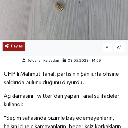
SAĞLIK
EĞİTİM
BÖLGE
Paylaş
-
+
A
A
KEŞFET
Tolgahan Karaaslan
08.05.2023 - 14:59
POPÜLER
CHP'li Mahmut Tanal, partisinin Şanlıurfa ofisine
saldırıda bulunulduğunu duyurdu.
DÜNYA
Açıklamasını Twitter'dan yapan Tanal şu ifadeleri
TREND
kullandı:
MEDYA
"Seçim sahasında bizimle baş edemeyenlerin,
halkın içine çıkamayanların, beceriksiz korkakların
OTOMOTİV