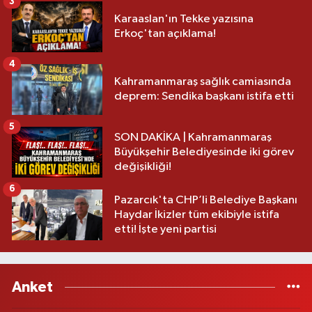
3
Karaaslan'ın Tekke yazısına
Erkoç'tan açıklama!
4
Kahramanmaraş sağlık camiasında
deprem: Sendika başkanı istifa etti
5
SON DAKİKA | Kahramanmaraş
Büyükşehir Belediyesinde iki görev
değişikliği!
6
Pazarcık'ta CHP’li Belediye Başkanı
Haydar İkizler tüm ekibiyle istifa
etti! İşte yeni partisi
Anket