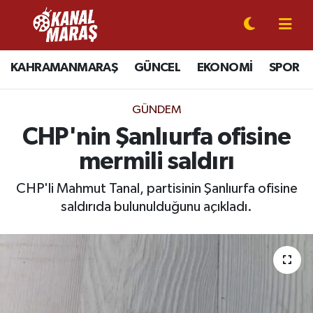
CANLI YAYIN
Kahramanmaraş Nöbetçi Eczaneler
KAHRAMANMARAŞ
GÜNCEL
EKONOMİ
SPOR
KAHRAMANMARAŞ
Kahramanmaraş Hava Durumu
GÜNDEM
GÜNCEL
Kahramanmaraş Namaz Vakitleri
CHP'nin Şanlıurfa ofisine
mermili saldırı
SPOR
Kahramanmaraş Trafik Yoğunluk Haritası
CHP'li Mahmut Tanal, partisinin Şanlıurfa ofisine
SİYASET
Süper Lig Puan Durumu ve Fikstür
saldırıda bulunulduğunu açıkladı.
EKONOMİ
Tüm Manşetler
GÜNDEM
Son Dakika Haberleri
MAGAZİN
Haber Arşivi