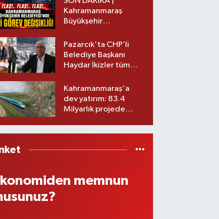
SON DAKİKA |
Kahramanmaraş
Büyükşehir
Belediyesinde iki
görev değişikliği!
Pazarcık'ta CHP’li
Belediye Başkanı
Haydar İkizler tüm
ekibiyle istifa etti! İşte
yeni partisi
Kahramanmaraş'a
dev yatırım: 83.4
Milyarlık projede
imzalar atıldı
nket
konomiden memnun
usunuz?