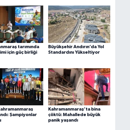
nmaraş tarımında
Büyükşehir Andırın’da Yol
mi için güç birliği
Standardını Yükseltiyor
 Kahramanmaraş
Kahramanmaraş’ta bina
ndı: Şampiyonlar
çöktü: Mahallede büyük
u
panik yaşandı