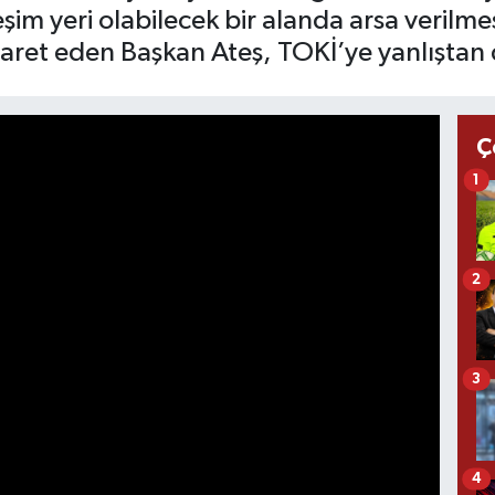
im yeri olabilecek bir alanda arsa verilmes
aret eden Başkan Ateş, TOKİ’ye yanlıştan 
Ç
1
2
3
4