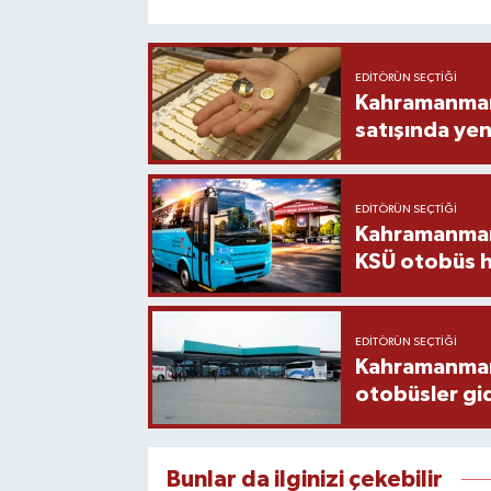
EDITÖRÜN SEÇTIĞI
Kahramanmara
satışında yen
EDITÖRÜN SEÇTIĞI
Kahramanmara
KSÜ otobüs h
EDITÖRÜN SEÇTIĞI
Kahramanmaraş
otobüsler gi
Bunlar da ilginizi çekebilir