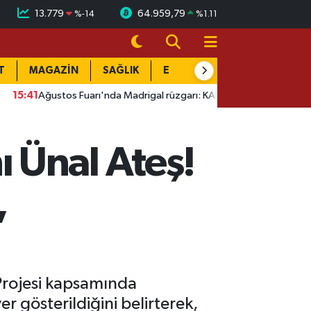
13.779
64.959,79
%
-14
%
1.11
T
MAGAZİN
SAĞLIK
EĞİTİM
YAŞAM
DÜN
os Fuarı'nda Madrigal rüzgarı: KAFUM'da coşku tavan yaptı
1
 Ünal Ateş!
,
 Projesi kapsamında
er gösterildiğini belirterek,