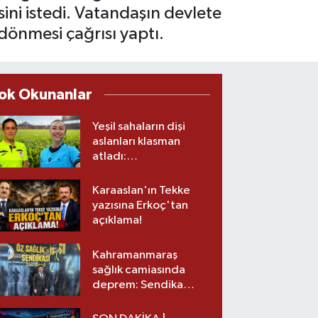
ini istedi. Vatandaşın devlete
dönmesi çağrısı yaptı.
ok Okunanlar
Yeşil sahaların dişi
aslanları klasman
atladı:
Kahramanmaraş’tan
üst lige iki transfer!
Karaaslan'ın Tekke
yazısına Erkoç'tan
açıklama!
Kahramanmaraş
sağlık camiasında
deprem: Sendika
başkanı istifa etti