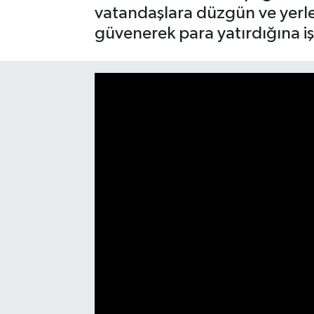
vatandaşlara düzgün ve yerleş
SAĞLIK
güvenerek para yatırdığına iş
EĞİTİM
BÖLGE
KEŞFET
POPÜLER
DÜNYA
TREND
MEDYA
OTOMOTİV