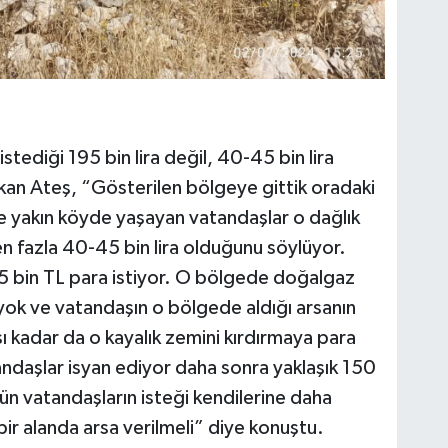
stediği 195 bin lira değil, 40-45 bin lira
kan Ateş, “Gösterilen bölgeye gittik oradaki
e yakın köyde yaşayan vatandaşlar o dağlık
n fazla 40-45 bin lira olduğunu söylüyor.
bin TL para istiyor. O bölgede doğalgaz
 yok ve vatandaşın o bölgede aldığı arsanın
ı kadar da o kayalık zemini kırdırmaya para
andaşlar isyan ediyor daha sonra yaklaşık 150
ütün vatandaşların isteği kendilerine daha
ir alanda arsa verilmeli” diye konuştu.