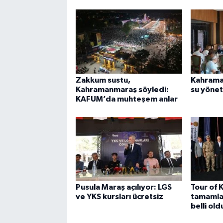
Zakkum sustu,
Kahrama
Kahramanmaraş söyledi:
su yöneti
KAFUM’da muhteşem anlar
Pusula Maraş açılıyor: LGS
Tour of
ve YKS kursları ücretsiz
tamamla
belli old