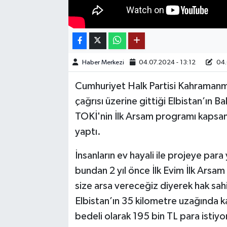
TEKNOLOJİ
YAŞAM
Haber Merkezi
04.07.2024 - 13:12
04.
KÜLTÜR SANAT
Cumhuriyet Halk Partisi Kahramanma
çağrısı üzerine gittiği Elbistan’ın 
TOKİ'nin İlk Arsam programı kapsam
yaptı.
İnsanların ev hayali ile projeye par
bundan 2 yıl önce İlk Evim İlk Arsa
size arsa vereceğiz diyerek hak sahi
Elbistan’ın 35 kilometre uzağında ka
bedeli olarak 195 bin TL para istiyo