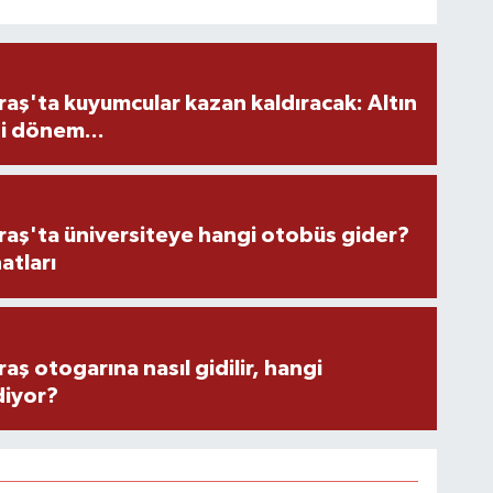
ş'ta kuyumcular kazan kaldıracak: Altın
i dönem...
ş'ta üniversiteye hangi otobüs gider?
atları
 otogarına nasıl gidilir, hangi
diyor?