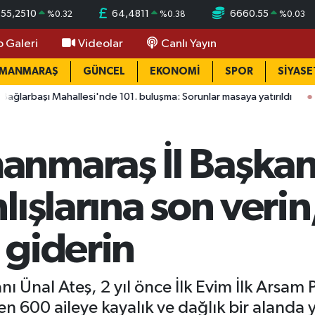
55,2510
64,4811
6660.55
%
0.32
%
0.38
%
0.03
o Galeri
Videolar
Canlı Yayın
AMANMARAŞ
GÜNCEL
EKONOMİ
SPOR
SİYASE
allesi'nde 101. buluşma: Sorunlar masaya yatırıldı
15:41
Ağust
nmaraş İl Başkanı
lışlarına son verin
 giderin
 Ünal Ateş, 2 yıl önce İlk Evim İlk Arsam
en 600 aileye kayalık ve dağlık bir alanda y