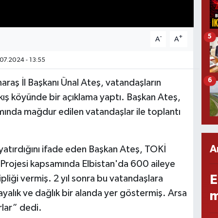
5
-
+
A
A
07.2024 - 13:55
6
raş İl Başkanı Ünal Ateş, vatandaşların
Bakış köyünde bir açıklama yaptı. Başkan Ateş,
ında mağdur edilen vatandaşlar ile toplantı
A
a yatırdığını ifade eden Başkan Ateş, TOKİ
m Projesi kapsamında Elbistan'da 600 aileye
E
pliği vermiş. 2 yıl sonra bu vatandaşlara
yalık ve dağlık bir alanda yer göstermiş. Arsa
m
rlar” dedi.