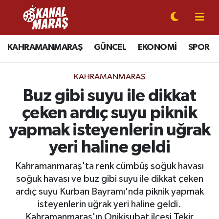
CANLI YAYIN
Kahramanmaraş Nöbetçi Eczaneler
KAHRAMANMARAŞ
GÜNCEL
EKONOMİ
SPOR
KAHRAMANMARAŞ
Kahramanmaraş Hava Durumu
KAHRAMANMARAŞ
GÜNCEL
Kahramanmaraş Namaz Vakitleri
Buz gibi suyu ile dikkat
çeken ardıç suyu piknik
SPOR
Kahramanmaraş Trafik Yoğunluk Haritası
yapmak isteyenlerin uğrak
SİYASET
Süper Lig Puan Durumu ve Fikstür
yeri haline geldi
EKONOMİ
Tüm Manşetler
Kahramanmaraş'ta renk cümbüş soğuk havası
soğuk havası ve buz gibi suyu ile dikkat çeken
GÜNDEM
Son Dakika Haberleri
ardıç suyu Kurban Bayramı'nda piknik yapmak
isteyenlerin uğrak yeri haline geldi.
MAGAZİN
Haber Arşivi
Kahramanmaraş'ın Onikişubat ilçesi Tekir