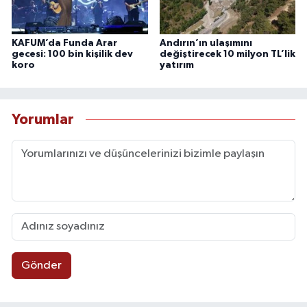
KAFUM’da Funda Arar
Andırın’ın ulaşımını
gecesi: 100 bin kişilik dev
değiştirecek 10 milyon TL’lik
koro
yatırım
Yorumlar
Gönder