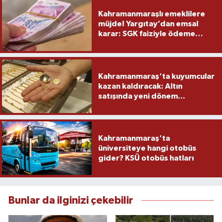
Kahramanmaraşlı emeklilere
müjde! Yargıtay’dan emsal
karar: SGK faiziyle ödeme
yapacak
Kahramanmaraş'ta kuyumcular
kazan kaldıracak: Altın
satışında yeni dönem...
Kahramanmaraş'ta
üniversiteye hangi otobüs
gider? KSÜ otobüs hatları
Bunlar da ilginizi çekebilir