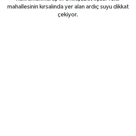
mahallesinin kırsalında yer alan ardıç suyu dikkat
SAĞLIK
çekiyor.
EĞİTİM
BÖLGE
KEŞFET
POPÜLER
DÜNYA
TREND
MEDYA
OTOMOTİV