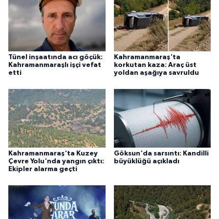
Tünel inşaatında acı göçük:
Kahramanmaraş'ta
Kahramanmaraşlı işçi vefat
korkutan kaza: Araç üst
etti
yoldan aşağıya savruldu
Kahramanmaraş'ta Kuzey
Göksun'da sarsıntı: Kandilli
Çevre Yolu'nda yangın çıktı:
büyüklüğü açıkladı
Ekipler alarma geçti