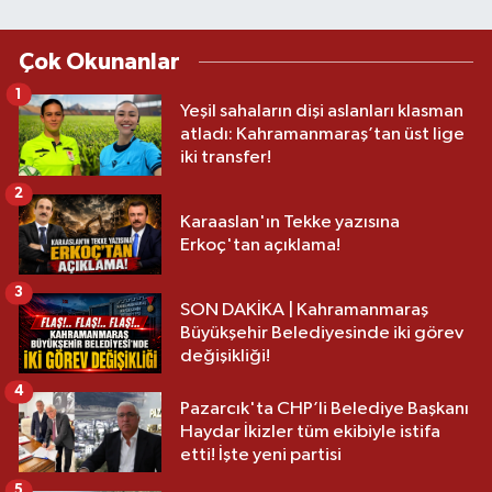
Çok Okunanlar
1
Yeşil sahaların dişi aslanları klasman
atladı: Kahramanmaraş’tan üst lige
iki transfer!
2
Karaaslan'ın Tekke yazısına
Erkoç'tan açıklama!
3
SON DAKİKA | Kahramanmaraş
Büyükşehir Belediyesinde iki görev
değişikliği!
4
Pazarcık'ta CHP’li Belediye Başkanı
Haydar İkizler tüm ekibiyle istifa
etti! İşte yeni partisi
5