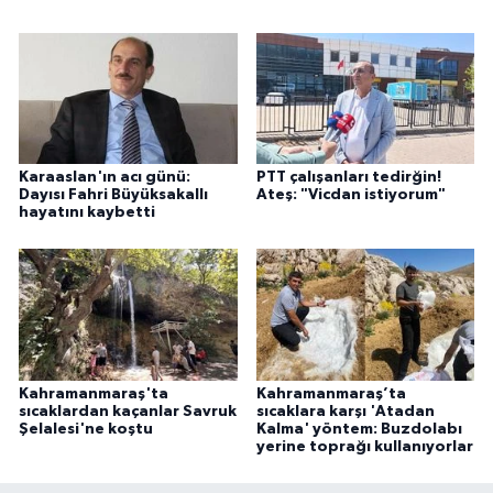
Karaaslan'ın acı günü:
PTT çalışanları tedirğin!
Dayısı Fahri Büyüksakallı
Ateş: "Vicdan istiyorum"
hayatını kaybetti
Kahramanmaraş'ta
Kahramanmaraş’ta
sıcaklardan kaçanlar Savruk
sıcaklara karşı 'Atadan
Şelalesi'ne koştu
Kalma' yöntem: Buzdolabı
yerine toprağı kullanıyorlar