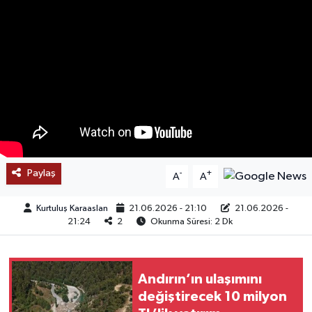
SAĞLIK
EĞİTİM
BÖLGE
KEŞFET
POPÜLER
Paylaş
-
+
A
A
DÜNYA
Kurtuluş Karaaslan
21.06.2026 - 21:10
21.06.2026 -
21:24
2
Okunma Süresi: 2 Dk
TREND
MEDYA
Andırın’ın ulaşımını
değiştirecek 10 milyon
OTOMOTİV