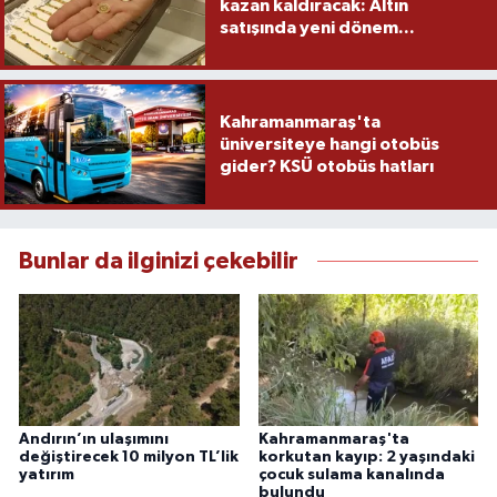
kazan kaldıracak: Altın
satışında yeni dönem...
Kahramanmaraş'ta
üniversiteye hangi otobüs
gider? KSÜ otobüs hatları
Bunlar da ilginizi çekebilir
Andırın’ın ulaşımını
Kahramanmaraş'ta
değiştirecek 10 milyon TL’lik
korkutan kayıp: 2 yaşındaki
yatırım
çocuk sulama kanalında
bulundu