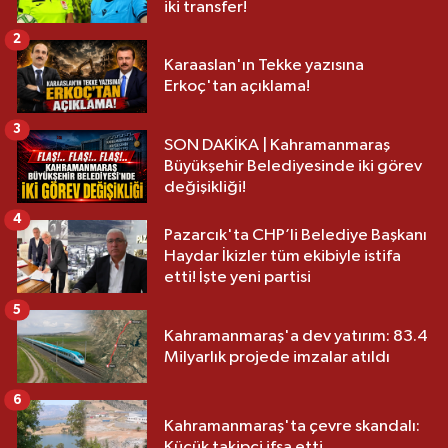
iki transfer!
2
Karaaslan'ın Tekke yazısına
Erkoç'tan açıklama!
3
SON DAKİKA | Kahramanmaraş
Büyükşehir Belediyesinde iki görev
değişikliği!
4
Pazarcık'ta CHP’li Belediye Başkanı
Haydar İkizler tüm ekibiyle istifa
etti! İşte yeni partisi
5
Kahramanmaraş'a dev yatırım: 83.4
Milyarlık projede imzalar atıldı
6
Kahramanmaraş'ta çevre skandalı:
Küçük takipçi ifşa etti