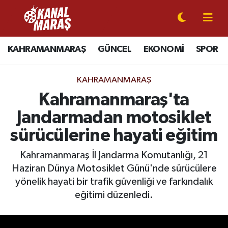
CANLI YAYIN
Kahramanmaraş Nöbetçi Eczaneler
KAHRAMANMARAŞ
GÜNCEL
EKONOMİ
SPOR
KAHRAMANMARAŞ
Kahramanmaraş Hava Durumu
KAHRAMANMARAŞ
GÜNCEL
Kahramanmaraş Namaz Vakitleri
Kahramanmaraş'ta
Jandarmadan motosiklet
SPOR
Kahramanmaraş Trafik Yoğunluk Haritası
sürücülerine hayati eğitim
SİYASET
Süper Lig Puan Durumu ve Fikstür
Kahramanmaraş İl Jandarma Komutanlığı, 21
Haziran Dünya Motosiklet Günü'nde sürücülere
EKONOMİ
Tüm Manşetler
yönelik hayati bir trafik güvenliği ve farkındalık
GÜNDEM
Son Dakika Haberleri
eğitimi düzenledi.
MAGAZİN
Haber Arşivi