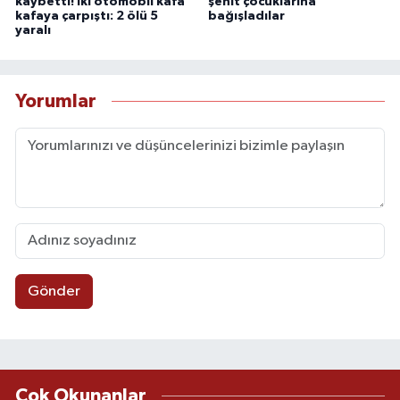
kaybetti! İki otomobil kafa
şehit çocuklarına
kafaya çarpıştı: 2 ölü 5
bağışladılar
yaralı
Yorumlar
Gönder
Çok Okunanlar