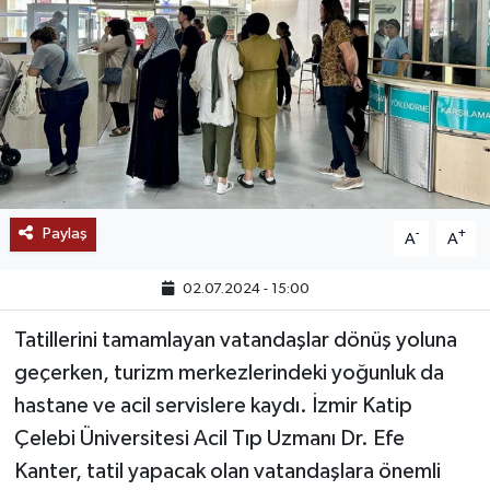
SAĞLIK
EĞİTİM
BÖLGE
KEŞFET
Paylaş
-
+
A
A
POPÜLER
02.07.2024 - 15:00
DÜNYA
Tatillerini tamamlayan vatandaşlar dönüş yoluna
geçerken, turizm merkezlerindeki yoğunluk da
TREND
hastane ve acil servislere kaydı. İzmir Katip
MEDYA
Çelebi Üniversitesi Acil Tıp Uzmanı Dr. Efe
Kanter, tatil yapacak olan vatandaşlara önemli
OTOMOTİV