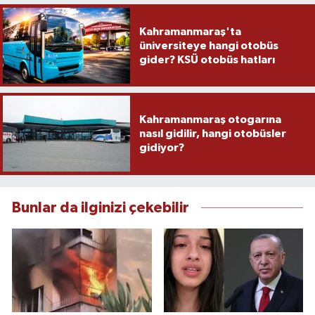
Kahramanmaraş'ta
üniversiteye hangi otobüs
gider? KSÜ otobüs hatları
Kahramanmaraş otogarına
nasıl gidilir, hangi otobüsler
gidiyor?
Bunlar da ilginizi çekebilir