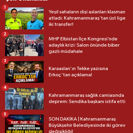
1
Yeşil sahaların dişi aslanları klasman
atladı: Kahramanmaraş’tan üst lige
iki transfer!
2
MHP Elbistan İlçe Kongresi’nde
adaylık krizi: Salon önünde biber
gazlı müdahale
3
Karaaslan'ın Tekke yazısına
Erkoç'tan açıklama!
4
Kahramanmaraş sağlık camiasında
deprem: Sendika başkanı istifa etti
5
SON DAKİKA | Kahramanmaraş
Büyükşehir Belediyesinde iki görev
değişikliği!