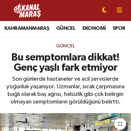
CANLI YAYIN
Kahramanmaraş Nöbetçi Eczaneler
KAHRAMANMARAŞ
GÜNCEL
EKONOMİ
SPOR
KAHRAMANMARAŞ
Kahramanmaraş Hava Durumu
GÜNCEL
GÜNCEL
Kahramanmaraş Namaz Vakitleri
Bu semptomlara dikkat!
Genç yaşlı fark etmiyor
SPOR
Kahramanmaraş Trafik Yoğunluk Haritası
Son günlerde hastaneler ve acil servislerde
SİYASET
Süper Lig Puan Durumu ve Fikstür
yoğunluk yaşanıyor. Uzmanlar, sıcak çarpmasına
bağlı olarak baş ağrısı, halsizlik gibi çok belirgin
EKONOMİ
Tüm Manşetler
olmayan semptomların görüldüğünü belirtti.
GÜNDEM
Son Dakika Haberleri
MAGAZİN
Haber Arşivi