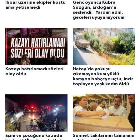
İhbar üzerine ekipler koştu
Genç oyuncu Kübra
ama yetişemedi
Süzgün, Erdoğan'a
seslendi: "Yardım edin,
geceleri uyuyamıyorum"
Kazayı hatırlamadı sözleri
Hatay'da yokuşu
olay oldu
çıkamayan kum yüklü
kamyon bahçeye uçtu, incir
toplayan yaşlı kadın öldü
Eşini ve çocuğunu kazada
Sünnet takılarının tamamını