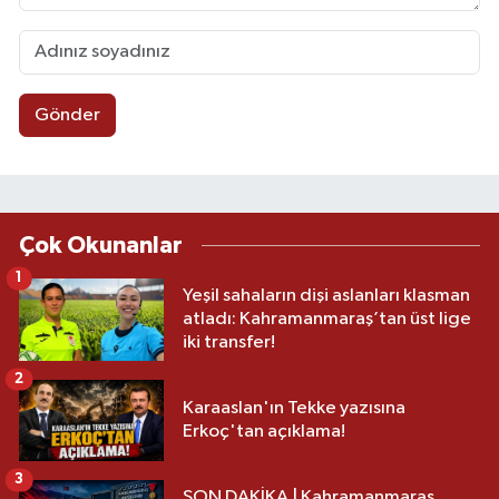
Gönder
Çok Okunanlar
1
Yeşil sahaların dişi aslanları klasman
atladı: Kahramanmaraş’tan üst lige
iki transfer!
2
Karaaslan'ın Tekke yazısına
Erkoç'tan açıklama!
3
SON DAKİKA | Kahramanmaraş