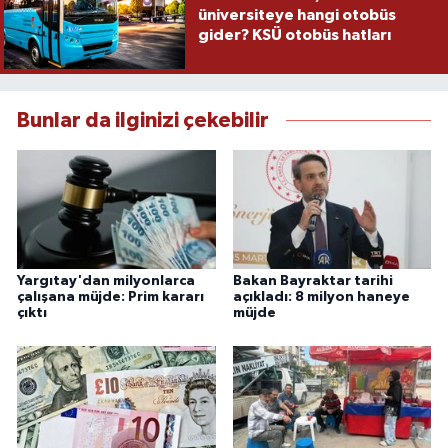
üniversiteye hangi otobüs
gider? KSÜ otobüs hatları
Bunlar da ilginizi çekebilir
Yargıtay'dan milyonlarca
Bakan Bayraktar tarihi
çalışana müjde: Prim kararı
açıkladı: 8 milyon haneye
çıktı
müjde