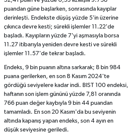
52,41 puan ve yüzde 0,53 azalışla 9.758
puandan güne başlarken, sonrasında kayıplar
TEKNOLOJİ
derinleşti. Endekste düşüş yüzde 5'in üzerine
çıkınca devre kesti; sürekli işlemler 11.22'de
YAŞAM
başladı. Kayıpların yüzde 7'yi aşmasıyla borsa
KÜLTÜR SANAT
11.27 itibarıyla yeniden devre kesti ve sürekli
işlemler 11.57'de tekrar başladı.
Endeks, 9 bin puanın altına sarkarak; 8 bin 984
puana gerilerken, en son 8 Kasım 2024'te
gördüğü seviyelere kadar indi. BIST 100 endeksi,
haftanın son işlem gününü yüzde 7,81 oranında
766 puan değer kaybıyla 9 bin 44 puandan
tamamladı. En son 20 Kasım'da bu seviyenin
altında kapanış yapan endeks, son 4 ayın en
düşük seviyesine geriledi.