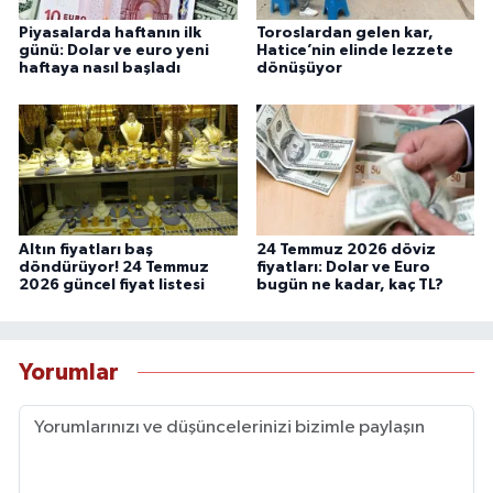
Piyasalarda haftanın ilk
Toroslardan gelen kar,
günü: Dolar ve euro yeni
Hatice’nin elinde lezzete
haftaya nasıl başladı
dönüşüyor
Altın fiyatları baş
24 Temmuz 2026 döviz
döndürüyor! 24 Temmuz
fiyatları: Dolar ve Euro
2026 güncel fiyat listesi
bugün ne kadar, kaç TL?
Yorumlar