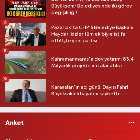
Büyükşehir Belediyesinde iki görev
değişikliği!
4
Pazarcık'ta CHP’li Belediye Başkanı
Haydar İkizler tüm ekibiyle istifa
etti! İşte yeni partisi
5
Kahramanmaraş'a dev yatırım: 83.4
Milyarlık projede imzalar atıldı
6
Karaaslan'ın acı günü: Dayısı Fahri
Büyüksakallı hayatını kaybetti
Anket