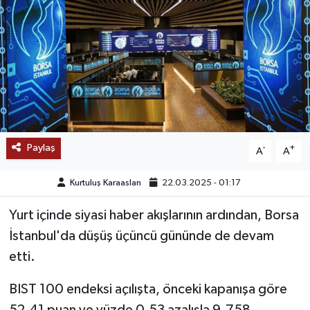
SAĞLIK
EĞİTİM
BÖLGE
KEŞFET
Paylaş
-
+
A
A
POPÜLER
Kurtuluş Karaaslan
22.03.2025 - 01:17
DÜNYA
Yurt içinde siyasi haber akışlarının ardından, Borsa
İstanbul'da düşüş üçüncü gününde de devam
TREND
etti.
MEDYA
BIST 100 endeksi açılışta, önceki kapanışa göre
OTOMOTİV