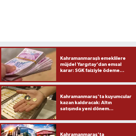
Kahramanmaraşlı emeklilere
müjde! Yargıtay’dan emsal
karar: SGK faiziyle ödeme
yapacak
Kahramanmaraş'ta kuyumcular
kazan kaldıracak: Altın
satışında yeni dönem...
Kahramanmaraş'ta