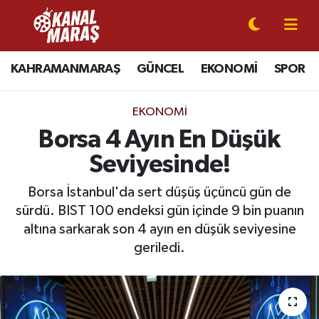
CANLI YAYIN
Kahramanmaraş Nöbetçi Eczaneler
KAHRAMANMARAŞ
GÜNCEL
EKONOMİ
SPOR
KAHRAMANMARAŞ
Kahramanmaraş Hava Durumu
EKONOMI
GÜNCEL
Kahramanmaraş Namaz Vakitleri
Borsa 4 Ayın En Düşük
Seviyesinde!
SPOR
Kahramanmaraş Trafik Yoğunluk Haritası
Borsa İstanbul'da sert düşüş üçüncü gün de
SİYASET
Süper Lig Puan Durumu ve Fikstür
sürdü. BIST 100 endeksi gün içinde 9 bin puanın
altına sarkarak son 4 ayın en düşük seviyesine
EKONOMİ
Tüm Manşetler
geriledi.
GÜNDEM
Son Dakika Haberleri
MAGAZİN
Haber Arşivi