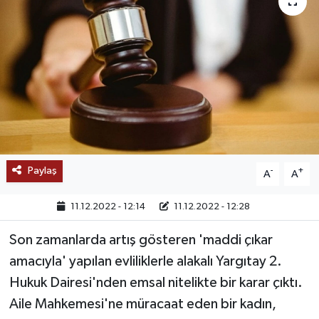
SAĞLIK
EĞİTİM
BÖLGE
KEŞFET
POPÜLER
Paylaş
-
+
A
A
DÜNYA
11.12.2022 - 12:14
11.12.2022 - 12:28
Son zamanlarda artış gösteren 'maddi çıkar
TREND
amacıyla' yapılan evliliklerle alakalı Yargıtay 2.
MEDYA
Hukuk Dairesi'nden emsal nitelikte bir karar çıktı.
Aile Mahkemesi'ne müracaat eden bir kadın,
OTOMOTİV