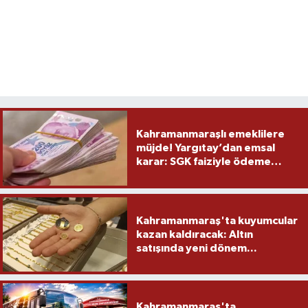
Kahramanmaraşlı emeklilere
müjde! Yargıtay’dan emsal
karar: SGK faiziyle ödeme
yapacak
Kahramanmaraş'ta kuyumcular
kazan kaldıracak: Altın
satışında yeni dönem...
Kahramanmaraş'ta