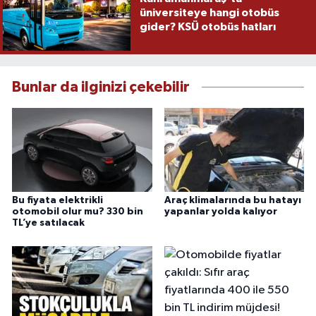
üniversiteye hangi otobüs
gider? KSÜ otobüs hatları
Bunlar da ilginizi çekebilir
Bu fiyata elektrikli
Araç klimalarında bu hatayı
otomobil olur mu? 330 bin
yapanlar yolda kalıyor
TL’ye satılacak