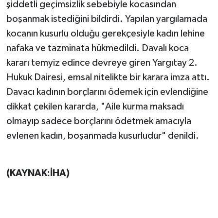
şiddetli geçimsizlik sebebiyle kocasından
boşanmak istediğini bildirdi. Yapılan yargılamada
TEKNOLOJİ
kocanın kusurlu olduğu gerekçesiyle kadın lehine
YAŞAM
nafaka ve tazminata hükmedildi. Davalı koca
kararı temyiz edince devreye giren Yargıtay 2.
KÜLTÜR SANAT
Hukuk Dairesi, emsal nitelikte bir karara imza attı.
Davacı kadının borçlarını ödemek için evlendiğine
dikkat çekilen kararda, "Aile kurma maksadı
olmayıp sadece borçlarını ödetmek amacıyla
evlenen kadın, boşanmada kusurludur" denildi.
(KAYNAK:İHA)