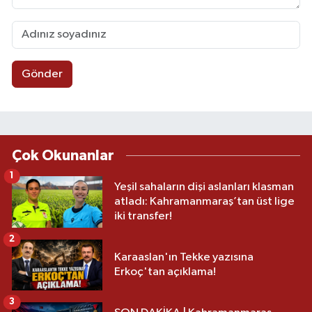
Gönder
Çok Okunanlar
1
Yeşil sahaların dişi aslanları klasman
atladı: Kahramanmaraş’tan üst lige
iki transfer!
2
Karaaslan'ın Tekke yazısına
Erkoç'tan açıklama!
3