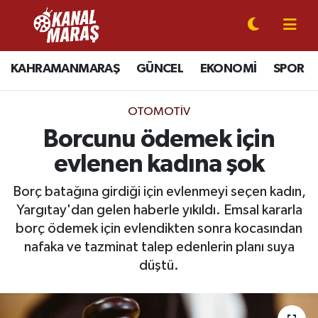
CANLI YAYIN
Kahramanmaraş Nöbetçi Eczaneler
KAHRAMANMARAŞ
GÜNCEL
EKONOMİ
SPOR
KAHRAMANMARAŞ
Kahramanmaraş Hava Durumu
OTOMOTİV
GÜNCEL
Kahramanmaraş Namaz Vakitleri
Borcunu ödemek için
evlenen kadına şok
SPOR
Kahramanmaraş Trafik Yoğunluk Haritası
Borç batağına girdiği için evlenmeyi seçen kadın,
SİYASET
Süper Lig Puan Durumu ve Fikstür
Yargıtay'dan gelen haberle yıkıldı. Emsal kararla
borç ödemek için evlendikten sonra kocasından
EKONOMİ
Tüm Manşetler
nafaka ve tazminat talep edenlerin planı suya
düştü.
GÜNDEM
Son Dakika Haberleri
MAGAZİN
Haber Arşivi