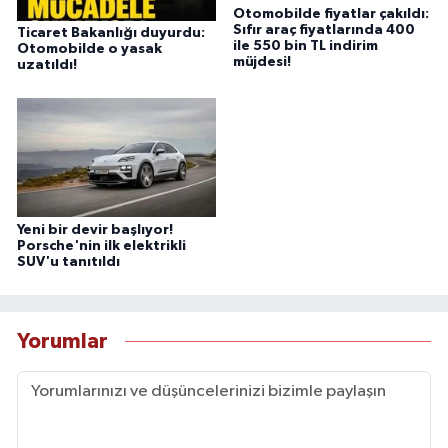
Otomobilde fiyatlar çakıldı:
Sıfır araç fiyatlarında 400
Ticaret Bakanlığı duyurdu:
ile 550 bin TL indirim
Otomobilde o yasak
müjdesi!
uzatıldı!
Yeni bir devir başlıyor!
Porsche'nin ilk elektrikli
SUV'u tanıtıldı
Yorumlar