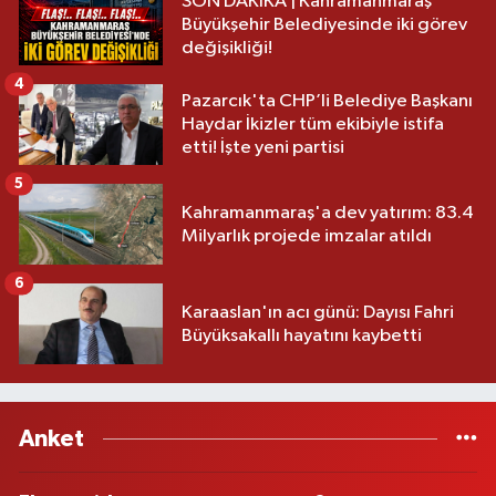
SON DAKİKA | Kahramanmaraş
Büyükşehir Belediyesinde iki görev
değişikliği!
4
Pazarcık'ta CHP’li Belediye Başkanı
Haydar İkizler tüm ekibiyle istifa
etti! İşte yeni partisi
5
Kahramanmaraş'a dev yatırım: 83.4
Milyarlık projede imzalar atıldı
6
Karaaslan'ın acı günü: Dayısı Fahri
Büyüksakallı hayatını kaybetti
Anket