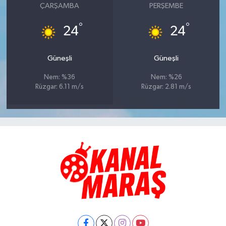
ÇARŞAMBA
PERŞEMBE
°
°
24
24
Güneşli
Güneşli
Nem: %36
Nem: %26
Rüzgar: 6.11 m/s
Rüzgar: 2.81 m/s