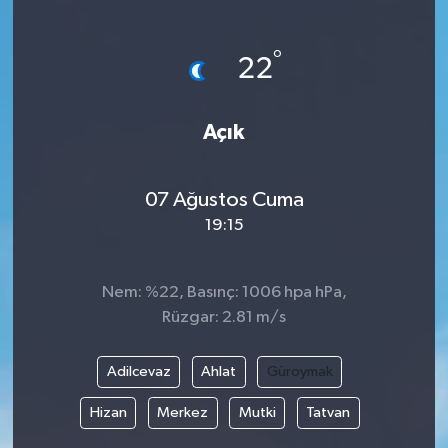
SAĞLIK
°
22
EĞİTİM
Açık
BÖLGE
KEŞFET
07 Ağustos Cuma
19:15
POPÜLER
DÜNYA
Nem: %22, Basınç: 1006 hpa hPa,
Rüzgar: 2.81 m/s
TREND
Adilcevaz
Ahlat
Güroymak
MEDYA
Hizan
Merkez
Mutki
Tatvan
OTOMOTİV