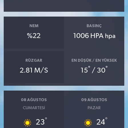
TEKNOLOJİ
NEM
BASINÇ
YAŞAM
%22
1006 HPA
hpa
KÜLTÜR SANAT
RÜZGAR
EN DÜŞÜK / EN YÜKSEK
°
°
2.81 M/S
15
/ 30
08 AĞUSTOS
09 AĞUSTOS
CUMARTESI
PAZAR
°
°
23
24