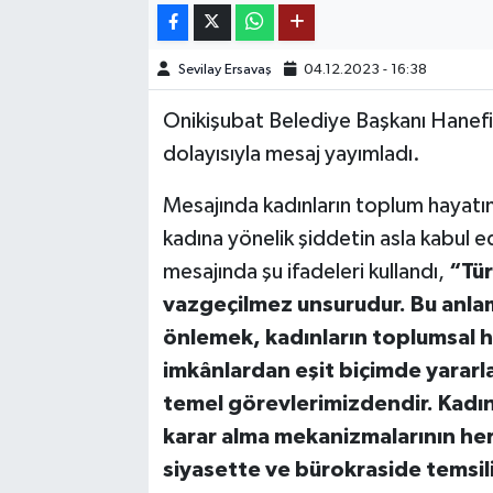
TEKNOLOJİ
Sevilay Ersavaş
04.12.2023 - 16:38
YAŞAM
Onikişubat Belediye Başkanı Hanefi
dolayısıyla mesaj yayımladı.
KÜLTÜR SANAT
Mesajında kadınların toplum hayat
kadına yönelik şiddetin asla kabul
mesajında şu ifadeleri kullandı,
“Tür
vazgeçilmez unsurudur. Bu anlamd
önlemek, kadınların toplumsal ha
imkânlardan eşit biçimde yararl
temel görevlerimizdendir. Kadınl
karar alma mekanizmalarının her 
siyasette ve bürokraside temsili