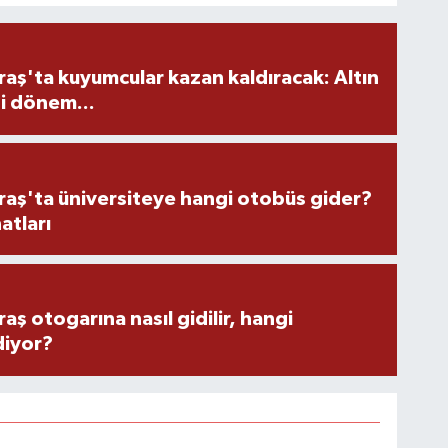
ş'ta kuyumcular kazan kaldıracak: Altın
i dönem...
ş'ta üniversiteye hangi otobüs gider?
atları
 otogarına nasıl gidilir, hangi
diyor?