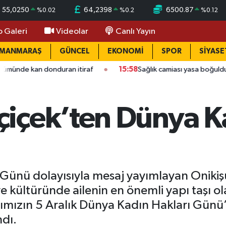
55,0250
64,2398
6500.87
%
0.02
%
0.2
%
0.12
o Galeri
Videolar
Canlı Yayın
AMANMARAŞ
GÜNCEL
EKONOMİ
SPOR
SİYASE
uran itiraf
15:58
Sağlık camiası yasa boğuldu: Kahramanmaraş
içek’ten Dünya Ka
ı
 Günü dolayısıyla mesaj yayımlayan Onikiş
ve kültüründe ailenin en önemli yapı taşı o
rımızın 5 Aralık Dünya Kadın Hakları Günü’
ndı.