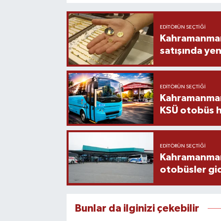
EDITÖRÜN SEÇTIĞI
Kahramanmara
satışında yen
EDITÖRÜN SEÇTIĞI
Kahramanmara
KSÜ otobüs h
EDITÖRÜN SEÇTIĞI
Kahramanmaraş
otobüsler gi
Bunlar da ilginizi çekebilir