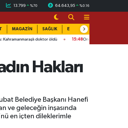
13.799
64.643,95
%
70
%
0.16
T
MAGAZİN
SAĞLIK
EĞİTİM
YAŞAM
DÜN
lı doktor öldü
15:48
Onikişubat’ta ücretsiz üniversite kursun
dın Hakları
ubat Belediye Başkanı Hanefi
lan ve geleceğin inşasında
nü en içten dileklerimle