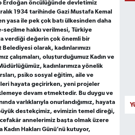
p Erdoğan öncülüğünde devletimiz
ralık 1934 tarihinde Gazi Mustafa Kemal
en yasa ile pek çok batı ülkesinden daha
seçilme hakkı verilmesi, Türkiye
a verdiği değerin çok önemli bir
 Belediyesi olarak, kadınlarımızı
ız çalışmaları, oluşturduğumuz Kadın ve
. Müdürlüğümüz, kadınlarımıza yönelik
ları, psiko sosyal eğitim, aile ve
eri hayata geçirirken, yeni projeler
teklemeye devam etmektedir. Bu duygu ve
ında varlıklarıyla onurlandığımız, hayata
Y
üyük destekçimiz, evimizin temel direği,
 cefakâr annelerimiz başta olmak üzere
a Kadın Hakları Günü’nü kutuyor,