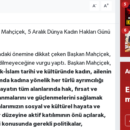
5
-
+
A
A
6
 Mahçiçek, 5 Aralık Dünya Kadın Hakları Günü
ındaki önemine dikkat çeken Başkan Mahçiçek,
 edilmeyeceğine vurgu yaptı. Başkan Mahçiçek,
A
k-İslam tarihi ve kültüründe kadın, ailenin
a kadına yönelik her türlü ayrımcılığı
E
yatın tüm alanlarında hak, fırsat ve
anmalarını ve güçlenmelerini sağlamak
m
arımızın sosyal ve kültürel hayata ve
düzeyine aktif katılımının önü açılarak,
 konusunda gerekli politikalar,