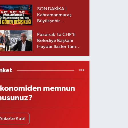
başkanı istifa etti
SON DAKİKA |
Kahramanmaraş
Büyükşehir
Belediyesinde iki
görev değişikliği!
Pazarcık'ta CHP’li
Belediye Başkanı
Haydar İkizler tüm
ekibiyle istifa etti! İşte
yeni partisi
nket
konomiden memnun
usunuz?
Ankete Katıl