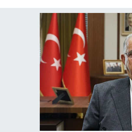
SAĞLIK
EĞİTİM
BÖLGE
KEŞFET
POPÜLER
DÜNYA
TREND
MEDYA
OTOMOTİV