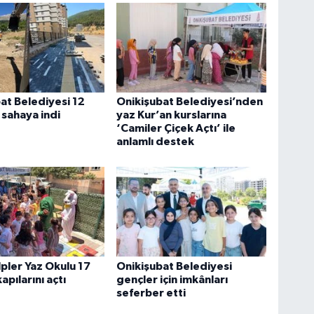
at Belediyesi 12
Onikişubat Belediyesi’nden
sahaya indi
yaz Kur’an kurslarına
‘Camiler Çiçek Açtı’ ile
anlamlı destek
lpler Yaz Okulu 17
Onikişubat Belediyesi
apılarını açtı
gençler için imkânları
seferber etti