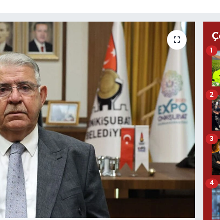
Ç
1
2
3
4