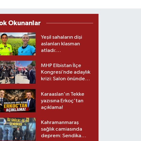
ok Okunanlar
Yeşil sahaların dişi
aslanları klasman
atladı:
Kahramanmaraş’tan
üst lige iki transfer!
MHP Elbistan İlçe
Kongresi’nde adaylık
krizi: Salon önünde
biber gazlı müdahale
Karaaslan'ın Tekke
yazısına Erkoç'tan
açıklama!
Kahramanmaraş
sağlık camiasında
deprem: Sendika