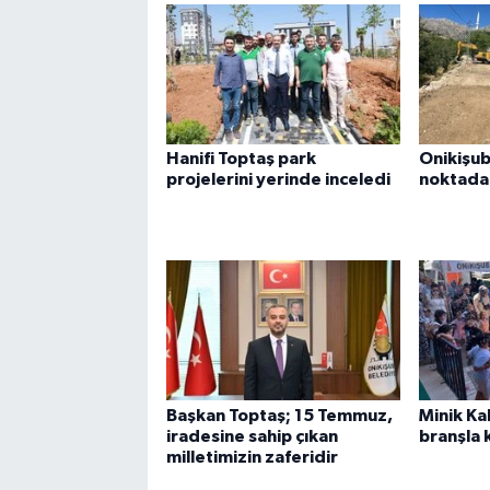
Hanifi Toptaş park
Onikişub
projelerini yerinde inceledi
noktada 
Başkan Toptaş; 15 Temmuz,
Minik Ka
iradesine sahip çıkan
branşla k
milletimizin zaferidir