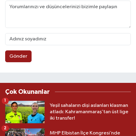
Gönder
Çok Okunanlar
1
Yeşil sahaların dişi aslanları klasman
atladı: Kahramanmaraş’tan üst lige
iki transfer!
2
MHP Elbistan İlçe Kongresi’nde