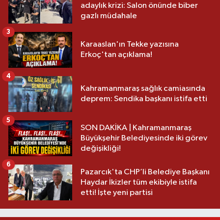
adaylık krizi: Salon önünde biber
gazlı müdahale
3
Karaaslan'ın Tekke yazısına
Erkoç'tan açıklama!
4
Kahramanmaraş sağlık camiasında
deprem: Sendika başkanı istifa etti
5
SON DAKİKA | Kahramanmaraş
Büyükşehir Belediyesinde iki görev
değişikliği!
6
Pazarcık'ta CHP’li Belediye Başkanı
Haydar İkizler tüm ekibiyle istifa
etti! İşte yeni partisi