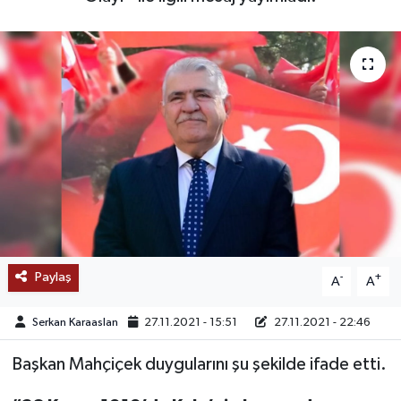
SAĞLIK
EĞİTİM
BÖLGE
KEŞFET
POPÜLER
DÜNYA
Paylaş
-
+
A
A
TREND
Serkan Karaaslan
27.11.2021 - 15:51
27.11.2021 - 22:46
MEDYA
Başkan Mahçiçek duygularını şu şekilde ifade etti.
OTOMOTİV