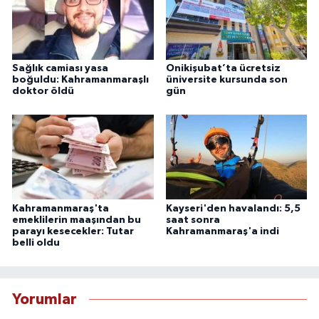
Sağlık camiası yasa
Onikişubat’ta ücretsiz
boğuldu: Kahramanmaraşlı
üniversite kursunda son
doktor öldü
gün
Kahramanmaraş'ta
Kayseri'den havalandı: 5,5
emeklilerin maaşından bu
saat sonra
parayı kesecekler: Tutar
Kahramanmaraş'a indi
belli oldu
Yorumlar