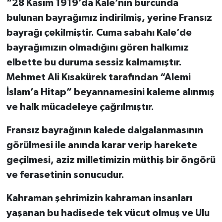
“28 Kasım 1919’da Kale’nin burcunda
bulunan bayrağımız indirilmiş, yerine Fransız
TEKNOLOJİ
bayrağı çekilmiştir. Cuma sabahı Kale’de
bayrağımızın olmadığını gören halkımız
YAŞAM
elbette bu duruma sessiz kalmamıştır.
KÜLTÜR SANAT
Mehmet Ali Kısakürek tarafından “Alemi
İslam’a Hitap” beyannamesini kaleme alınmış
ve halk mücadeleye çağrılmıştır.
Fransız bayrağının kalede dalgalanmasının
görülmesi ile anında karar verip harekete
geçilmesi, aziz milletimizin müthiş bir öngörü
ve ferasetinin sonucudur.
Kahraman şehrimizin kahraman insanları
yaşanan bu hadisede tek vücut olmuş ve Ulu