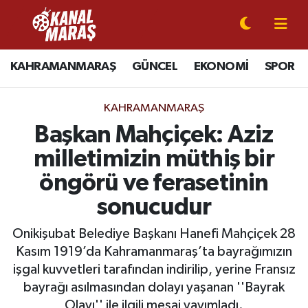
CANLI YAYIN
Kahramanmaraş Nöbetçi Eczaneler
KAHRAMANMARAŞ
GÜNCEL
EKONOMİ
SPOR
KAHRAMANMARAŞ
Kahramanmaraş Hava Durumu
KAHRAMANMARAŞ
GÜNCEL
Kahramanmaraş Namaz Vakitleri
Başkan Mahçiçek: Aziz
milletimizin müthiş bir
SPOR
Kahramanmaraş Trafik Yoğunluk Haritası
öngörü ve ferasetinin
SİYASET
Süper Lig Puan Durumu ve Fikstür
sonucudur
EKONOMİ
Tüm Manşetler
Onikişubat Belediye Başkanı Hanefi Mahçiçek 28
Kasım 1919’da Kahramanmaraş’ta bayrağımızın
GÜNDEM
Son Dakika Haberleri
işgal kuvvetleri tarafından indirilip, yerine Fransız
bayrağı asılmasından dolayı yaşanan ''Bayrak
MAGAZİN
Haber Arşivi
Olayı'' ile ilgili mesaj yayımladı.