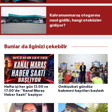
Kahramanmaraş otogarına
nasıl gidilir, hangi otobüsler
gidiyor?
Bunlar da ilginizi çekebilir
Hafta içi her gün 13.00 ve
Onikişubat gündüz
17.00’de: "Kanal Maraş
bakımevi kayıtları başladı
Haber Saati" başlıyor