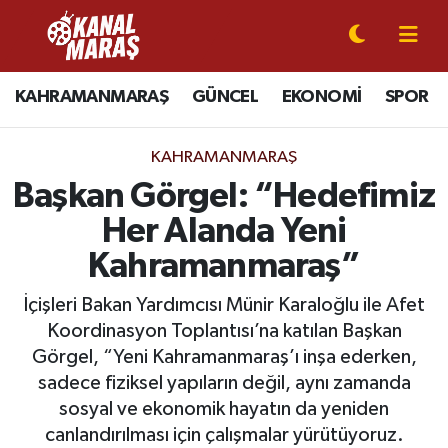
CANLI YAYIN
Kahramanmaraş Nöbetçi Eczaneler
KAHRAMANMARAŞ
GÜNCEL
EKONOMİ
SPOR
KAHRAMANMARAŞ
Kahramanmaraş Hava Durumu
KAHRAMANMARAŞ
GÜNCEL
Kahramanmaraş Namaz Vakitleri
Başkan Görgel: “Hedefimiz
Her Alanda Yeni
SPOR
Kahramanmaraş Trafik Yoğunluk Haritası
Kahramanmaraş”
SİYASET
Süper Lig Puan Durumu ve Fikstür
İçişleri Bakan Yardımcısı Münir Karaloğlu ile Afet
Koordinasyon Toplantısı’na katılan Başkan
EKONOMİ
Tüm Manşetler
Görgel, “Yeni Kahramanmaraş’ı inşa ederken,
sadece fiziksel yapıların değil, aynı zamanda
GÜNDEM
Son Dakika Haberleri
sosyal ve ekonomik hayatın da yeniden
MAGAZİN
Haber Arşivi
canlandırılması için çalışmalar yürütüyoruz.