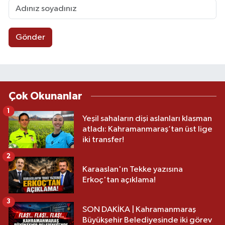
Gönder
Çok Okunanlar
1
Yeşil sahaların dişi aslanları klasman
atladı: Kahramanmaraş’tan üst lige
iki transfer!
2
Karaaslan'ın Tekke yazısına
Erkoç'tan açıklama!
3
SON DAKİKA | Kahramanmaraş
Büyükşehir Belediyesinde iki görev