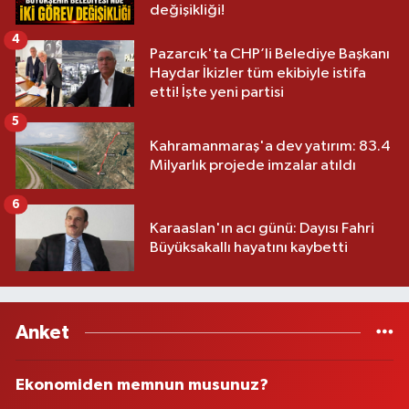
değişikliği!
4
Pazarcık'ta CHP’li Belediye Başkanı
Haydar İkizler tüm ekibiyle istifa
etti! İşte yeni partisi
5
Kahramanmaraş'a dev yatırım: 83.4
Milyarlık projede imzalar atıldı
6
Karaaslan'ın acı günü: Dayısı Fahri
Büyüksakallı hayatını kaybetti
Anket
Ekonomiden memnun musunuz?