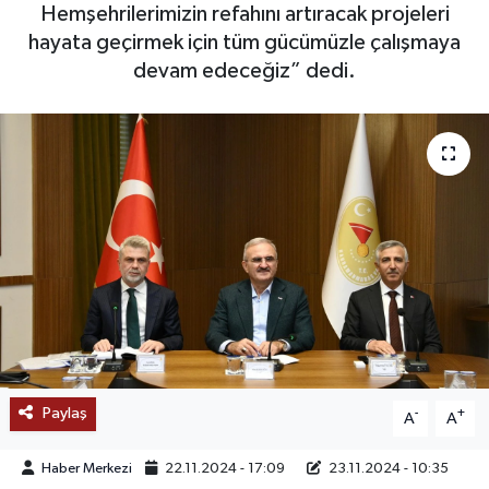
Hemşehrilerimizin refahını artıracak projeleri
SAĞLIK
hayata geçirmek için tüm gücümüzle çalışmaya
devam edeceğiz” dedi.
EĞİTİM
BÖLGE
KEŞFET
POPÜLER
DÜNYA
TREND
Paylaş
-
+
A
A
MEDYA
Haber Merkezi
22.11.2024 - 17:09
23.11.2024 - 10:35
OTOMOTİV