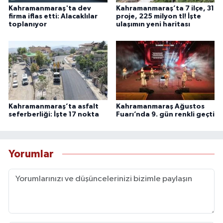
Kahramanmaraş'ta dev
Kahramanmaraş’ta 7 ilçe, 31
firma iflas etti: Alacaklılar
proje, 225 milyon tl! İşte
toplanıyor
ulaşımın yeni haritası
Kahramanmaraş’ta asfalt
Kahramanmaraş Ağustos
seferberliği: İşte 17 nokta
Fuarı’nda 9. gün renkli geçti
Yorumlar