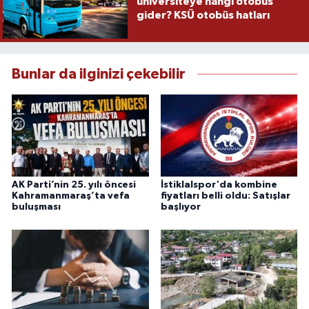
üniversiteye hangi otobüs
gider? KSÜ otobüs hatları
Bunlar da ilginizi çekebilir
AK Parti’nin 25. yılı öncesi
İstiklalspor'da kombine
Kahramanmaraş’ta vefa
fiyatları belli oldu: Satışlar
buluşması
başlıyor