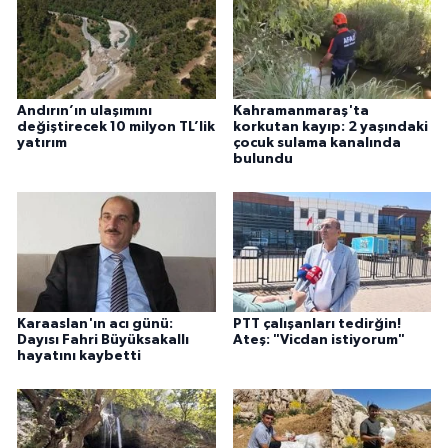
Andırın’ın ulaşımını
Kahramanmaraş'ta
değiştirecek 10 milyon TL’lik
korkutan kayıp: 2 yaşındaki
yatırım
çocuk sulama kanalında
bulundu
Karaaslan'ın acı günü:
PTT çalışanları tedirğin!
Dayısı Fahri Büyüksakallı
Ateş: "Vicdan istiyorum"
hayatını kaybetti