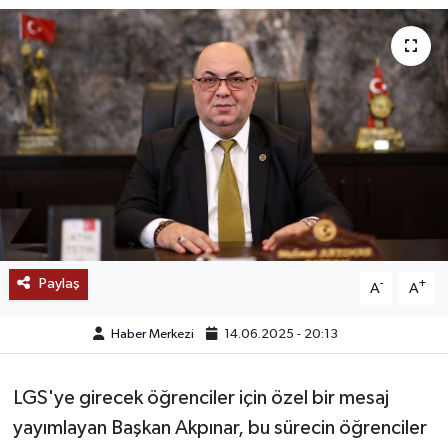
SAĞLIK
EĞİTİM
BÖLGE
KEŞFET
POPÜLER
Paylaş
-
+
A
A
DÜNYA
Haber Merkezi
14.06.2025 - 20:13
TREND
MEDYA
LGS'ye girecek öğrenciler için özel bir mesaj
yayımlayan Başkan Akpınar, bu sürecin öğrenciler
OTOMOTİV