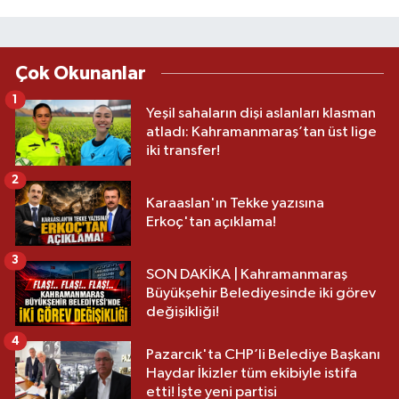
Çok Okunanlar
1
Yeşil sahaların dişi aslanları klasman
atladı: Kahramanmaraş’tan üst lige
iki transfer!
2
Karaaslan'ın Tekke yazısına
Erkoç'tan açıklama!
3
SON DAKİKA | Kahramanmaraş
Büyükşehir Belediyesinde iki görev
değişikliği!
4
Pazarcık'ta CHP’li Belediye Başkanı
Haydar İkizler tüm ekibiyle istifa
etti! İşte yeni partisi