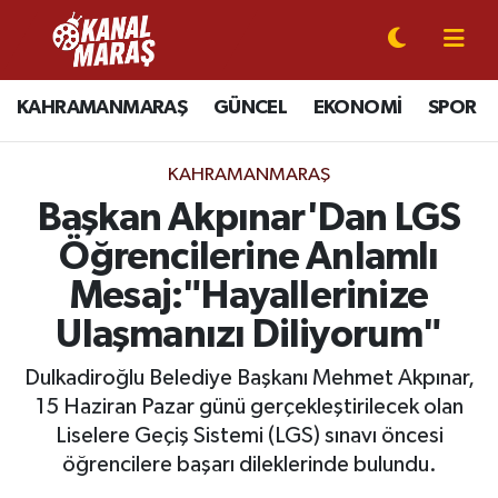
CANLI YAYIN
Kahramanmaraş Nöbetçi Eczaneler
KAHRAMANMARAŞ
GÜNCEL
EKONOMİ
SPOR
KAHRAMANMARAŞ
Kahramanmaraş Hava Durumu
KAHRAMANMARAŞ
GÜNCEL
Kahramanmaraş Namaz Vakitleri
Başkan Akpınar'Dan LGS
Öğrencilerine Anlamlı
SPOR
Kahramanmaraş Trafik Yoğunluk Haritası
Mesaj:"Hayallerinize
SİYASET
Süper Lig Puan Durumu ve Fikstür
Ulaşmanızı Diliyorum"
EKONOMİ
Tüm Manşetler
Dulkadiroğlu Belediye Başkanı Mehmet Akpınar,
15 Haziran Pazar günü gerçekleştirilecek olan
GÜNDEM
Son Dakika Haberleri
Liselere Geçiş Sistemi (LGS) sınavı öncesi
öğrencilere başarı dileklerinde bulundu.
MAGAZİN
Haber Arşivi