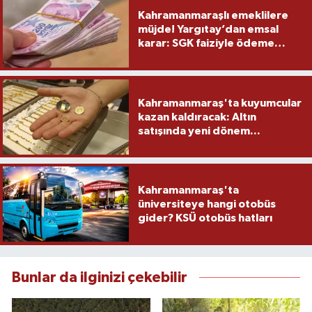
Kahramanmaraşlı emeklilere
müjde! Yargıtay’dan emsal
karar: SGK faiziyle ödeme
yapacak
Kahramanmaraş'ta kuyumcular
kazan kaldıracak: Altın
satışında yeni dönem...
Kahramanmaraş'ta
üniversiteye hangi otobüs
gider? KSÜ otobüs hatları
Bunlar da ilginizi çekebilir