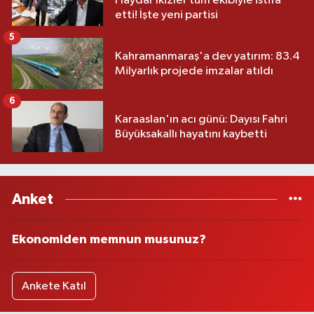
Haydar İkizler tüm ekibiyle istifa
etti! İşte yeni partisi
5
Kahramanmaraş'a dev yatırım: 83.4
Milyarlık projede imzalar atıldı
6
Karaaslan'ın acı günü: Dayısı Fahri
Büyüksakallı hayatını kaybetti
Anket
Ekonomiden memnun musunuz?
Ankete Katıl