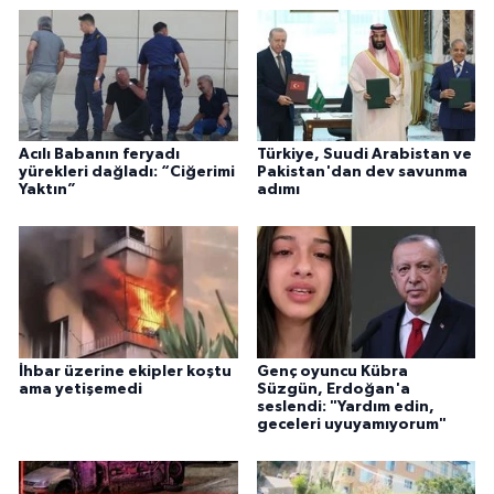
Acılı Babanın feryadı
Türkiye, Suudi Arabistan ve
yürekleri dağladı: “Ciğerimi
Pakistan'dan dev savunma
Yaktın”
adımı
İhbar üzerine ekipler koştu
Genç oyuncu Kübra
ama yetişemedi
Süzgün, Erdoğan'a
seslendi: "Yardım edin,
geceleri uyuyamıyorum"