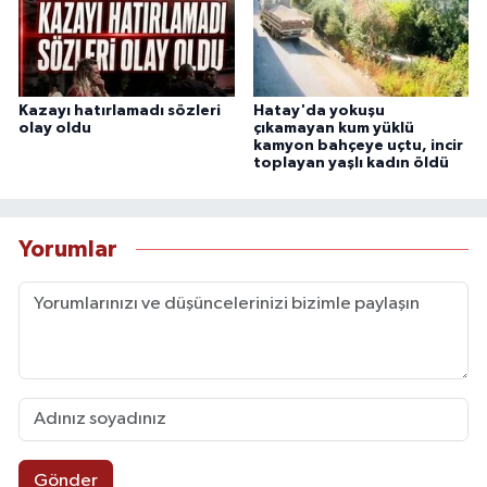
Kazayı hatırlamadı sözleri
Hatay'da yokuşu
olay oldu
çıkamayan kum yüklü
kamyon bahçeye uçtu, incir
toplayan yaşlı kadın öldü
Yorumlar
Gönder