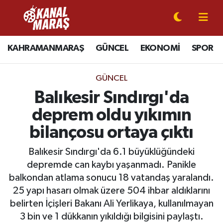
CANLI YAYIN
Kahramanmaraş Nöbetçi Eczaneler
KAHRAMANMARAŞ
GÜNCEL
EKONOMİ
SPOR
KAHRAMANMARAŞ
Kahramanmaraş Hava Durumu
GÜNCEL
GÜNCEL
Kahramanmaraş Namaz Vakitleri
Balıkesir Sındırgı'da
deprem oldu yıkımın
SPOR
Kahramanmaraş Trafik Yoğunluk Haritası
bilançosu ortaya çıktı
SİYASET
Süper Lig Puan Durumu ve Fikstür
Balıkesir Sındırgı'da 6.1 büyüklüğündeki
depremde can kaybı yaşanmadı. Panikle
EKONOMİ
Tüm Manşetler
balkondan atlama sonucu 18 vatandaş yaralandı.
25 yapı hasarı olmak üzere 504 ihbar aldıklarını
GÜNDEM
Son Dakika Haberleri
belirten İçişleri Bakanı Ali Yerlikaya, kullanılmayan
MAGAZİN
Haber Arşivi
3 bin ve 1 dükkanın yıkıldığı bilgisini paylaştı.