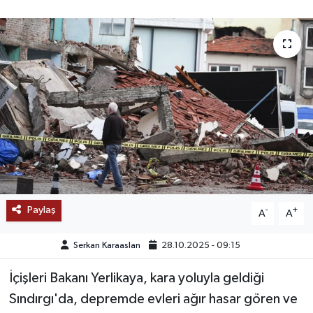
SAĞLIK
EĞİTİM
BÖLGE
KEŞFET
POPÜLER
DÜNYA
Paylaş
-
+
A
A
TREND
Serkan Karaaslan
28.10.2025 - 09:15
MEDYA
İçişleri Bakanı Yerlikaya, kara yoluyla geldiği
Sındırgı'da, depremde evleri ağır hasar gören ve
OTOMOTİV