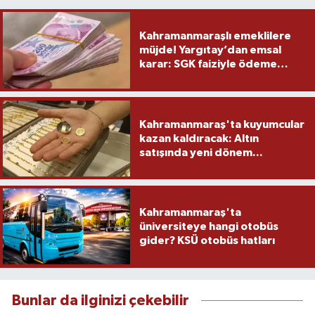
Kahramanmaraşlı emeklilere
müjde! Yargıtay’dan emsal
karar: SGK faiziyle ödeme
yapacak
Kahramanmaraş'ta kuyumcular
kazan kaldıracak: Altın
satışında yeni dönem...
Kahramanmaraş'ta
üniversiteye hangi otobüs
gider? KSÜ otobüs hatları
Bunlar da ilginizi çekebilir