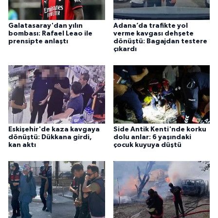
Galatasaray'dan yılın
Adana’da trafikte yol
bombası: Rafael Leao ile
verme kavgası dehşete
prensipte anlaştı
dönüştü: Bagajdan testere
çıkardı
Eskişehir'de kaza kavgaya
Side Antik Kenti'nde korku
dönüştü: Dükkana girdi,
dolu anlar: 6 yaşındaki
kan aktı
çocuk kuyuya düştü