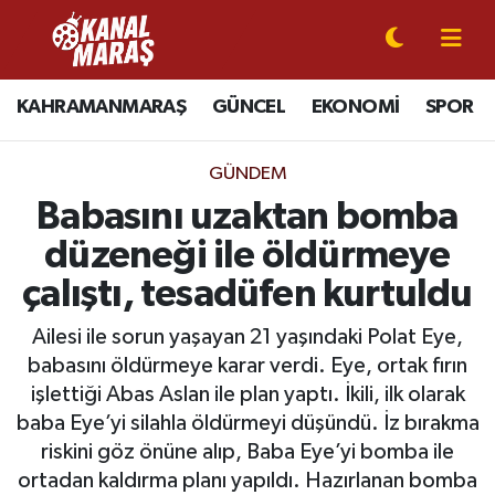
CANLI YAYIN
Kahramanmaraş Nöbetçi Eczaneler
KAHRAMANMARAŞ
GÜNCEL
EKONOMİ
SPOR
KAHRAMANMARAŞ
Kahramanmaraş Hava Durumu
GÜNDEM
GÜNCEL
Kahramanmaraş Namaz Vakitleri
Babasını uzaktan bomba
düzeneği ile öldürmeye
SPOR
Kahramanmaraş Trafik Yoğunluk Haritası
çalıştı, tesadüfen kurtuldu
SİYASET
Süper Lig Puan Durumu ve Fikstür
Ailesi ile sorun yaşayan 21 yaşındaki Polat Eye,
babasını öldürmeye karar verdi. Eye, ortak fırın
EKONOMİ
Tüm Manşetler
işlettiği Abas Aslan ile plan yaptı. İkili, ilk olarak
baba Eye’yi silahla öldürmeyi düşündü. İz bırakma
GÜNDEM
Son Dakika Haberleri
riskini göz önüne alıp, Baba Eye’yi bomba ile
MAGAZİN
Haber Arşivi
ortadan kaldırma planı yapıldı. Hazırlanan bomba