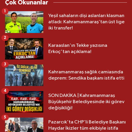
Çok Okunanlar
1
Yeşil sahaların dişi aslanları klasman
atladı: Kahramanmaraş’tan üst lige
iki transfer!
2
Karaaslan'ın Tekke yazısına
Erkoç'tan açıklama!
3
Kahramanmaraş sağlık camiasında
deprem: Sendika başkanı istifa etti
4
SON DAKİKA | Kahramanmaraş
Büyükşehir Belediyesinde iki görev
değişikliği!
5
Pazarcık'ta CHP’li Belediye Başkanı
Haydar İkizler tüm ekibiyle istifa