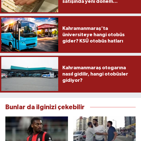
satışında yeni dönem...
Kahramanmaraş'ta
üniversiteye hangi otobüs
gider? KSÜ otobüs hatları
Kahramanmaraş otogarına
nasıl gidilir, hangi otobüsler
gidiyor?
Bunlar da ilginizi çekebilir