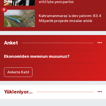
etti! İşte yeni partisi
6
Kahramanmaraş'a dev yatırım: 83.4
Milyarlık projede imzalar atıldı
Anket
Ekonomiden memnun musunuz?
Ankete Katıl
Yükleniyor...