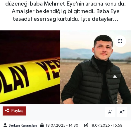
düzeneği baba Mehmet Eye’nin aracına konuldu.
SAĞLIK
Ama işler beklendiği gibi gitmedi. Baba Eye
tesadüf eseri sağ kurtuldu. İşte detaylar...
EĞİTİM
BÖLGE
KEŞFET
POPÜLER
DÜNYA
TREND
Paylaş
-
+
A
A
MEDYA
Serkan Karaaslan
18.07.2025 - 14:30
18.07.2025 - 15:59
OTOMOTİV