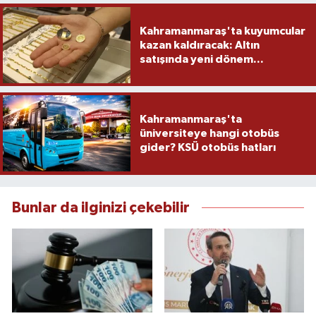
Kahramanmaraş'ta kuyumcular
kazan kaldıracak: Altın
satışında yeni dönem...
Kahramanmaraş'ta
üniversiteye hangi otobüs
gider? KSÜ otobüs hatları
Bunlar da ilginizi çekebilir