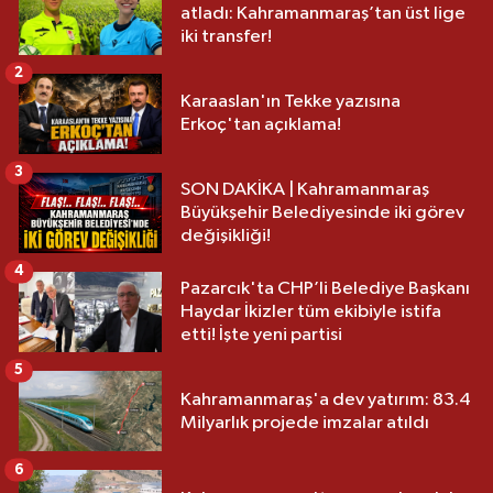
atladı: Kahramanmaraş’tan üst lige
iki transfer!
2
Karaaslan'ın Tekke yazısına
Erkoç'tan açıklama!
3
SON DAKİKA | Kahramanmaraş
Büyükşehir Belediyesinde iki görev
değişikliği!
4
Pazarcık'ta CHP’li Belediye Başkanı
Haydar İkizler tüm ekibiyle istifa
etti! İşte yeni partisi
5
Kahramanmaraş'a dev yatırım: 83.4
Milyarlık projede imzalar atıldı
6