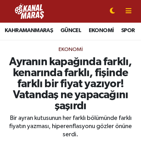
CANLI YAYIN
Kahramanmaraş Nöbetçi Eczaneler
KAHRAMANMARAŞ
GÜNCEL
EKONOMİ
SPOR
KAHRAMANMARAŞ
Kahramanmaraş Hava Durumu
EKONOMI
GÜNCEL
Kahramanmaraş Namaz Vakitleri
Ayranın kapağında farklı,
kenarında farklı, fişinde
SPOR
Kahramanmaraş Trafik Yoğunluk Haritası
farklı bir fiyat yazıyor!
SİYASET
Süper Lig Puan Durumu ve Fikstür
Vatandaş ne yapacağını
şaşırdı
EKONOMİ
Tüm Manşetler
Bir ayran kutusunun her farklı bölümünde farklı
GÜNDEM
Son Dakika Haberleri
fiyatın yazması, hiperenflasyonu gözler önüne
serdi.
MAGAZİN
Haber Arşivi