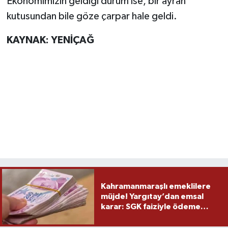
Ekonomimizin geldiği durum ise, bir ayran
kutusundan bile göze çarpar hale geldi.
KAYNAK: YENİÇAĞ
Kahramanmaraşlı emeklilere
müjde! Yargıtay’dan emsal
karar: SGK faiziyle ödeme
yapacak