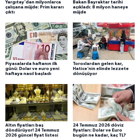
Yargıtay'dan milyonlarca
Bakan Bayraktar tarihi
çalışana müjde: Prim kararı
açıkladı: 8 milyon haneye
çıktı
müjde
Piyasalarda haftanın ilk
Toroslardan gelen kar,
günü: Dolar ve euro yeni
Hatice’nin elinde lezzete
haftaya nasıl başladı
dönüşüyor
Altın fiyatları baş
24 Temmuz 2026 döviz
döndürüyor! 24 Temmuz
fiyatları: Dolar ve Euro
2026 güncel fiyat listesi
bugün ne kadar, kaç TL?