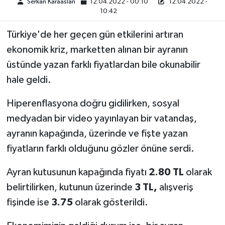
Serkan Karaaslan
12.04.2022 - 00:10
12.04.2022 -
10:42
TEKNOLOJİ
Türkiye'de her geçen gün etkilerini artıran
YAŞAM
ekonomik kriz, marketten alınan bir ayranın
üstünde yazan farklı fiyatlardan bile okunabilir
KÜLTÜR SANAT
hale geldi.
Hiperenflasyona doğru gidilirken, sosyal
medyadan bir video yayınlayan bir vatandaş,
ayranın kapağında, üzerinde ve fişte yazan
fiyatların farklı olduğunu gözler önüne serdi.
Ayran kutusunun kapağında fiyatı
2.80 TL
olarak
belirtilirken, kutunun üzerinde
3 TL,
alışveriş
fişinde ise
3.75
olarak gösterildi.