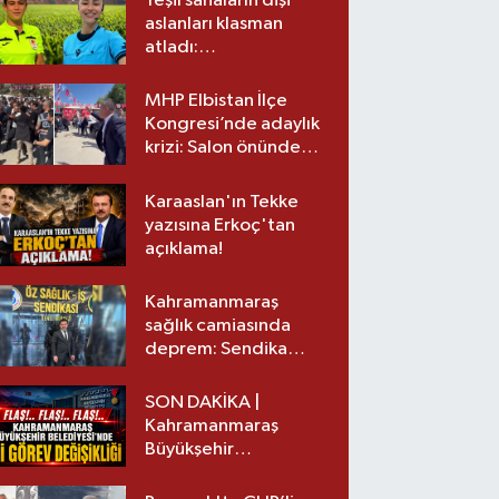
Yeşil sahaların dişi
aslanları klasman
atladı:
Kahramanmaraş’tan
üst lige iki transfer!
MHP Elbistan İlçe
Kongresi’nde adaylık
krizi: Salon önünde
biber gazlı müdahale
Karaaslan'ın Tekke
yazısına Erkoç'tan
açıklama!
Kahramanmaraş
sağlık camiasında
deprem: Sendika
başkanı istifa etti
SON DAKİKA |
Kahramanmaraş
Büyükşehir
Belediyesinde iki
görev değişikliği!