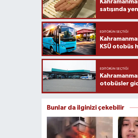
Kahramanmara
satışında yen
EDITÖRÜN SEÇTIĞI
Kahramanmara
KSÜ otobüs h
EDITÖRÜN SEÇTIĞI
Kahramanmaraş
otobüsler gi
Bunlar da ilginizi çekebilir