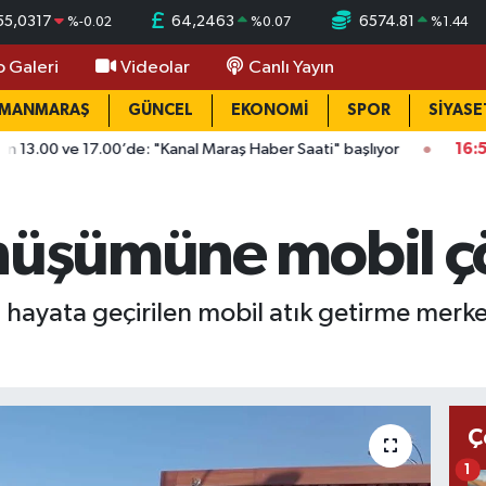
55,0317
64,2463
6574.81
%
-0.02
%
0.07
%
1.44
o Galeri
Videolar
Canlı Yayın
AMANMARAŞ
GÜNCEL
EKONOMİ
SPOR
SİYASE
 17.00’de: "Kanal Maraş Haber Saati" başlıyor
16:58
Onikişubat 
önüşümüne mobil 
a hayata geçirilen mobil atık getirme merke
Ç
1