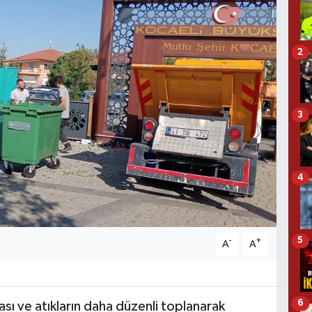
2
3
4
5
-
+
A
A
6
sı ve atıkların daha düzenli toplanarak