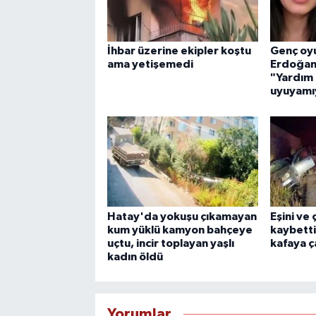
İhbar üzerine ekipler koştu
Genç oy
ama yetişemedi
Erdoğan'
"Yardım 
uyuyamı
Hatay'da yokuşu çıkamayan
Eşini ve
kum yüklü kamyon bahçeye
kaybetti
uçtu, incir toplayan yaşlı
kafaya ça
kadın öldü
Yorumlar