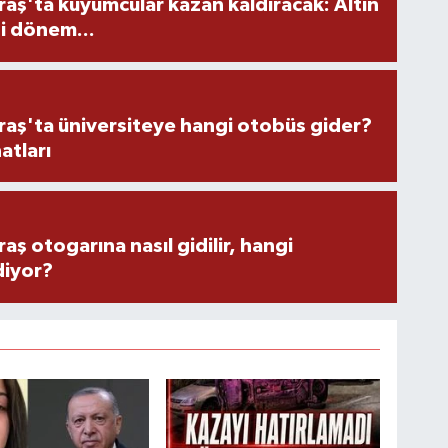
ş'ta kuyumcular kazan kaldıracak: Altın
i dönem...
ş'ta üniversiteye hangi otobüs gider?
atları
 otogarına nasıl gidilir, hangi
diyor?