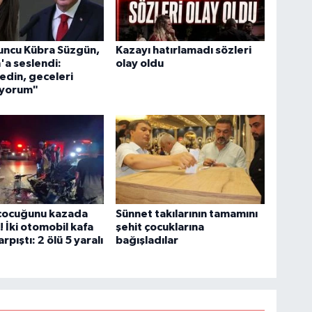
uncu Kübra Süzgün,
Kazayı hatırlamadı sözleri
a seslendi:
olay oldu
edin, geceleri
yorum"
 çocuğunu kazada
Sünnet takılarının tamamını
! İki otomobil kafa
şehit çocuklarına
rpıştı: 2 ölü 5 yaralı
bağışladılar