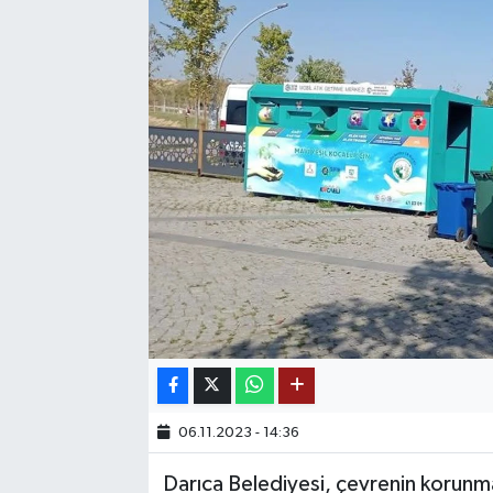
SAĞLIK
EĞİTİM
BÖLGE
KEŞFET
POPÜLER
DÜNYA
TREND
MEDYA
06.11.2023 - 14:36
Darıca Belediyesi, çevrenin korunma
OTOMOTİV