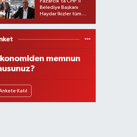
Pazarcık'ta CHP’li
Belediye Başkanı
Haydar İkizler tüm
ekibiyle istifa etti! İşte
yeni partisi
nket
konomiden memnun
usunuz?
Ankete Katıl