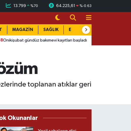
13.799
64.225,61
%
70
%
-0.63
T
MAGAZİN
SAĞLIK
EĞİTİM
YAŞAM
DÜN
gündüz bakımevi kayıtları başladı
16:55
Afyon'da 4 yaşındaki 
çözüm
zlerinde toplanan atıklar geri
ok Okunanlar