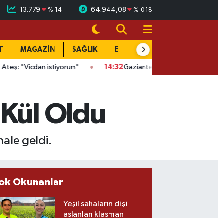
13.779
64.944,08
%
-14
%
-0.18
T
MAGAZİN
SAĞLIK
EĞİTİM
YAŞAM
DÜN
dan istiyorum"
14:32
Gaziantep'te kaçak kazıya suçüstü: Evin al
 Kül Oldu
ale geldi.
ok Okunanlar
Yeşil sahaların dişi
aslanları klasman