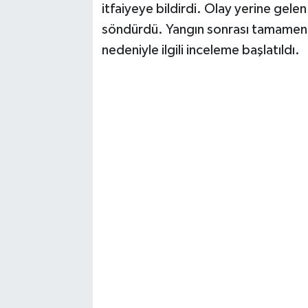
itfaiyeye bildirdi. Olay yerine gele
söndürdü. Yangın sonrası tamamen ya
TEKNOLOJİ
nedeniyle ilgili inceleme başlatıldı.
YAŞAM
KÜLTÜR SANAT