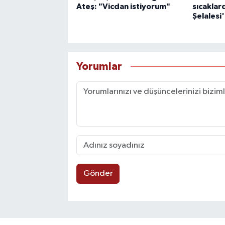
Ateş: "Vicdan istiyorum"
sıcaklar
Şelalesi
Yorumlar
Gönder