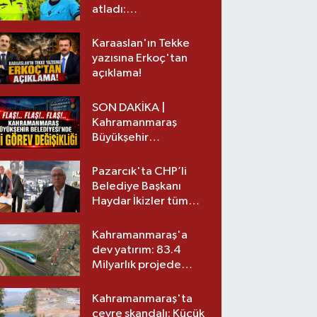
atladı:
Kahramanmaraş’tan
üst lige iki transfer!
Karaaslan'ın Tekke
yazısına Erkoç'tan
açıklama!
SON DAKİKA |
Kahramanmaraş
Büyükşehir
Belediyesinde iki
görev değişikliği!
Pazarcık'ta CHP’li
Belediye Başkanı
Haydar İkizler tüm
ekibiyle istifa etti! İşte
yeni partisi
Kahramanmaraş'a
dev yatırım: 83.4
Milyarlık projede
imzalar atıldı
Kahramanmaraş'ta
çevre skandalı: Küçük