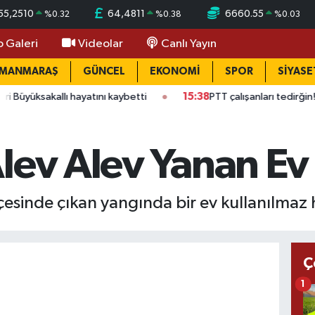
55,2510
64,4811
6660.55
%
0.32
%
0.38
%
0.03
o Galeri
Videolar
Canlı Yayın
AMANMARAŞ
GÜNCEL
EKONOMİ
SPOR
SİYASE
allı hayatını kaybetti
15:38
PTT çalışanları tedirğin! Ateş: "Vic
lev Alev Yanan Ev
esinde çıkan yangında bir ev kullanılmaz h
Ç
1