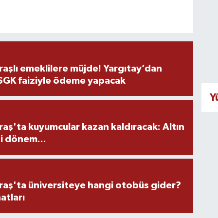
şlı emeklilere müjde! Yargıtay’dan
 SGK faiziyle ödeme yapacak
Y
ş'ta kuyumcular kazan kaldıracak: Altın
i dönem...
ş'ta üniversiteye hangi otobüs gider?
atları