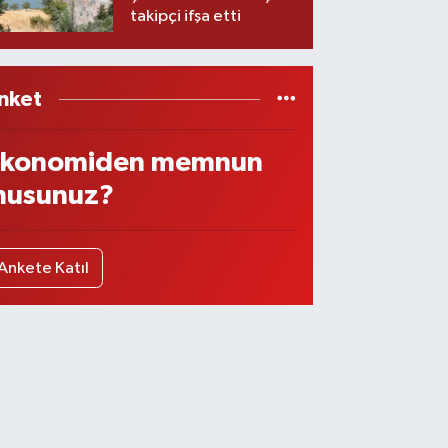
takipçi ifşa etti
nket
konomiden memnun
usunuz?
Ankete Katıl