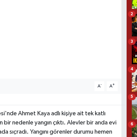
2
3
4
-
+
A
A
5
si'nde Ahmet Kaya adlı kişiye ait tek katlı
bir nedenle yangın çıktı. Alevler bir anda evi
6
ada sıçradı. Yangını görenler durumu hemen