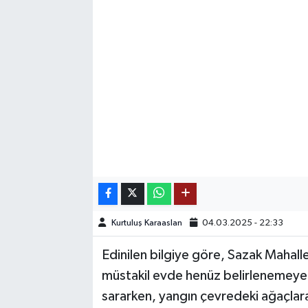
SAĞLIK
EĞİTİM
BÖLGE
KEŞFET
POPÜLER
DÜNYA
Kurtuluş Karaaslan
04.03.2025 - 22:33
TREND
Edinilen bilgiye göre, Sazak Mahalle
MEDYA
müstakil evde henüz belirlenemeyen 
sararken, yangın çevredeki ağaçlar
OTOMOTİV