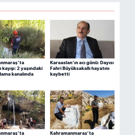
nmaraş'ta
Karaaslan'ın acı günü: Dayısı
 kayıp: 2 yaşındaki
Fahri Büyüksakallı hayatını
lama kanalında
kaybetti
nmaraş'ta
Kahramanmaraş’ta