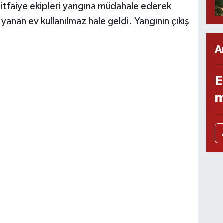
n itfaiye ekipleri yangına müdahale ederek
nan ev kullanılmaz hale geldi. Yangının çıkış
A
E
m