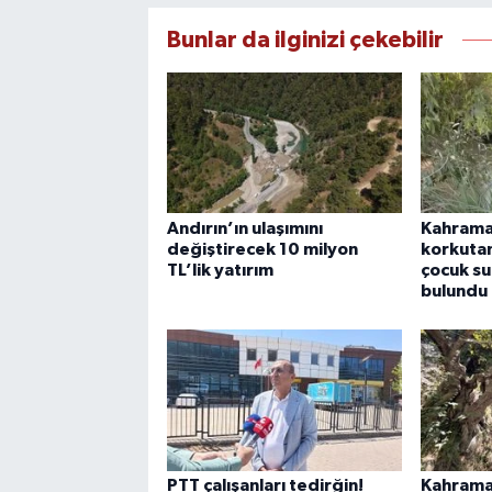
Bunlar da ilginizi çekebilir
Andırın’ın ulaşımını
Kahrama
değiştirecek 10 milyon
korkutan
TL’lik yatırım
çocuk su
bulundu
PTT çalışanları tedirğin!
Kahrama