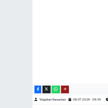
SAĞLIK
EĞİTİM
BÖLGE
KEŞFET
POPÜLER
DÜNYA
TREND
MEDYA
Tolgahan Karaaslan
08.07.2026 - 09:56
OTOMOTİV