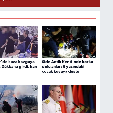
r'de kaza kavgaya
Side Antik Kenti'nde korku
 Dükkana girdi, kan
dolu anlar: 6 yaşındaki
çocuk kuyuya düştü