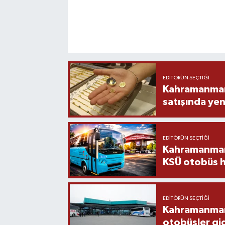
EDITÖRÜN SEÇTIĞI
Kahramanmara
satışında yen
EDITÖRÜN SEÇTIĞI
Kahramanmara
KSÜ otobüs h
EDITÖRÜN SEÇTIĞI
Kahramanmaraş
otobüsler gi