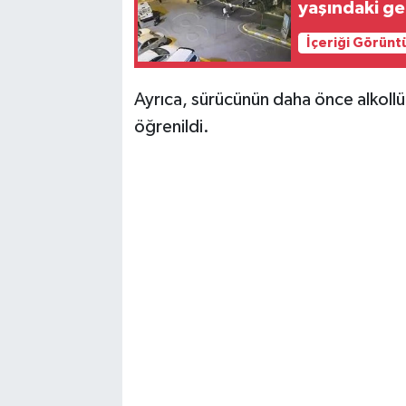
yaşındaki ge
İçeriği Görünt
Ayrıca, sürücünün daha önce alkollü 
öğrenildi.