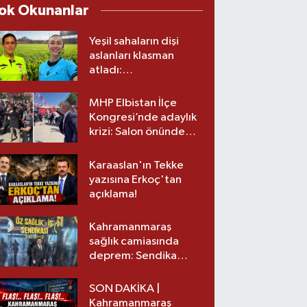
ok Okunanlar
Yeşil sahaların dişi
aslanları klasman
atladı:
Kahramanmaraş’tan
üst lige iki transfer!
MHP Elbistan İlçe
Kongresi’nde adaylık
krizi: Salon önünde
biber gazlı müdahale
Karaaslan'ın Tekke
yazısına Erkoç'tan
açıklama!
Kahramanmaraş
sağlık camiasında
deprem: Sendika
başkanı istifa etti
SON DAKİKA |
Kahramanmaraş