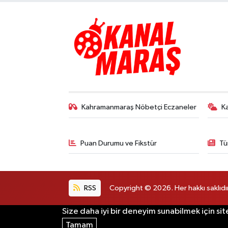
Kahramanmaraş Nöbetçi Eczaneler
K
Puan Durumu ve Fikstür
Tü
RSS
Copyright © 2026. Her hakkı saklıdır
Size daha iyi bir deneyim sunabilmek için sit
Tamam