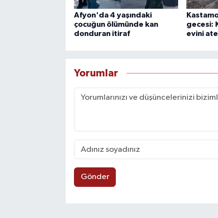
Afyon'da 4 yaşındaki
Kastamo
çocuğun ölümünde kan
gecesi:
donduran itiraf
evini at
Yorumlar
Gönder