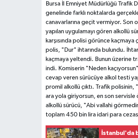
Bursa İl Emniyet Müdürlüğü Trafik 
genelinde farklı noktalarda gerçekleş
TEKNOLOJİ
canavarlarına geçit vermiyor. Son 
YAŞAM
yapılan uygulamayı gören alkollü sü
karşısında polisi görünce kaçmaya 
KÜLTÜR SANAT
polis, "Dur" ihtarında bulundu. İhta
kaçmaya yeltendi. Bunun üzerine tra
indi. Komiserin "Neden kaçıyorsun"
cevap veren sürücüye alkol testi ya
promil alkollü çıktı. Trafik polisi
ara yola giriyorsun, en son servisl
alkollü sürücü, "Abi vallahi görmed
toplam 450 bin lira idari para cezas
İstanbul'da b