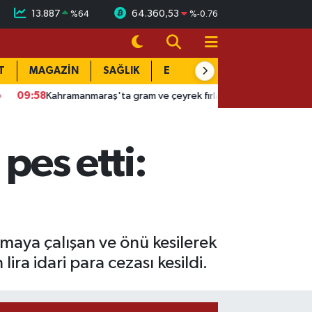
13.887
64.360,53
%
64
%
-0.76
T
MAGAZİN
SAĞLIK
EĞİTİM
YAŞAM
DÜN
ramanmaraş'ta gram ve çeyrek fırladı: Fiyatlar baş döndürüyor
pes etti:
çmaya çalışan ve önü kesilerek
ra idari para cezası kesildi.