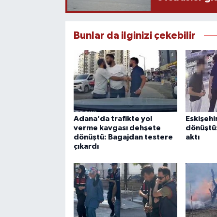
Bunlar da ilginizi çekebilir
Adana’da trafikte yol
Eskişehi
verme kavgası dehşete
dönüştü:
dönüştü: Bagajdan testere
aktı
çıkardı