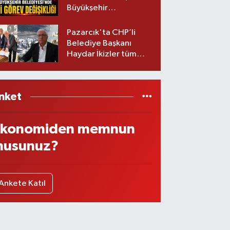
Büyükşehir
Belediyesinde iki
görev değişikliği!
Pazarcık'ta CHP’li
Belediye Başkanı
Haydar İkizler tüm
ekibiyle istifa etti! İşte
yeni partisi
nket
konomiden memnun
usunuz?
Ankete Katıl