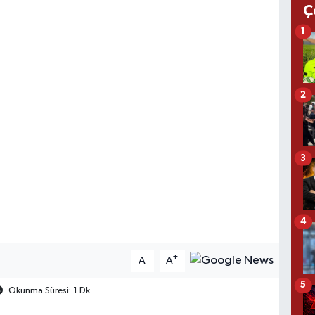
Ç
1
2
3
4
-
+
A
A
5
Okunma Süresi: 1 Dk