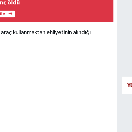
nç öldü
üle
araç kullanmaktan ehliyetinin alındığı
Y