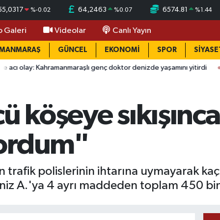
55,0317
64,2463
6574.81
%
-0.02
%
0.07
%
1.44
o Galeri
Videolar
Canlı Yayın
AMANMARAŞ
GÜNCEL
EKONOMİ
SPOR
SİYASE
ahramanmaraşlı genç doktor denizde yaşamını yitirdi
09:58
Kah
ü köşeye sıkışınca 
yordum"
 trafik polislerinin ihtarına uymayarak ka
iz A.'ya 4 ayrı maddeden toplam 450 bin li