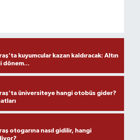
ş'ta kuyumcular kazan kaldıracak: Altın
i dönem...
ş'ta üniversiteye hangi otobüs gider?
atları
 otogarına nasıl gidilir, hangi
diyor?