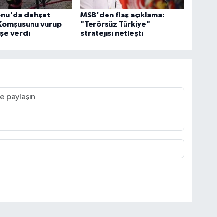
nu'da dehşet
MSB'den flaş açıklama:
 Komşusunu vurup
"Terörsüz Türkiye"
eşe verdi
stratejisi netleşti