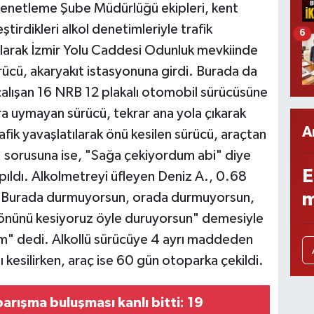
Denetleme Şube Müdürlüğü ekipleri, kent
tirdikleri alkol denetimleriyle trafik
6
olarak İzmir Yolu Caddesi Odunluk mevkiinde
rücü, akaryakıt istasyonuna girdi. Burada da
çalışan 16 NRB 12 plakalı otomobil sürücüsüne
ra uymayan sürücü, tekrar ana yola çıkarak
A
fik yavaşlatılarak önü kesilen sürücü, araçtan
 sorusuna ise, "Sağa çekiyordum abi" diye
E
pıldı. Alkolmetreyi üfleyen Deniz A., 0.68
m
nin, "Burada durmuyorsun, orada durmuyorsun,
e önünü kesiyoruz öyle duruyorsun" demesiyle
im" dedi. Alkollü sürücüye 4 ayrı maddeden
ı kesilirken, araç ise 60 gün otoparka çekildi.
arışma buluşması kanlı bitti: 19