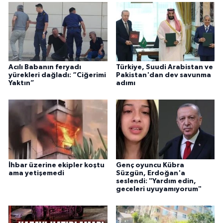
Acılı Babanın feryadı
Türkiye, Suudi Arabistan ve
yürekleri dağladı: “Ciğerimi
Pakistan'dan dev savunma
Yaktın”
adımı
İhbar üzerine ekipler koştu
Genç oyuncu Kübra
ama yetişemedi
Süzgün, Erdoğan'a
seslendi: "Yardım edin,
geceleri uyuyamıyorum"