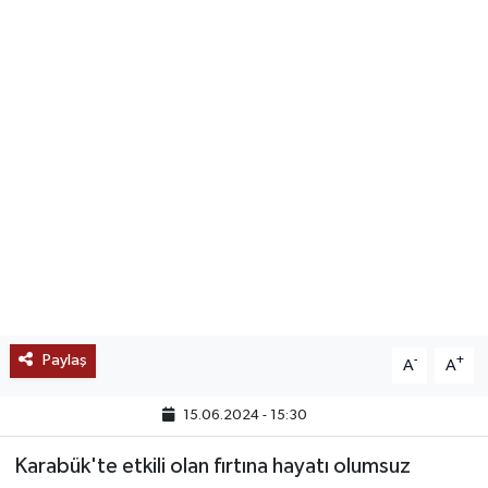
SAĞLIK
EĞİTİM
BÖLGE
KEŞFET
POPÜLER
DÜNYA
Paylaş
-
+
A
A
TREND
15.06.2024 - 15:30
MEDYA
Karabük'te etkili olan fırtına hayatı olumsuz
OTOMOTİV