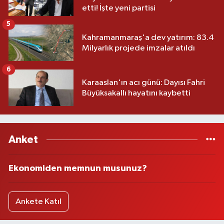
etti! İşte yeni partisi
5
Kahramanmaraş'a dev yatırım: 83.4
Milyarlık projede imzalar atıldı
6
Karaaslan'ın acı günü: Dayısı Fahri
Büyüksakallı hayatını kaybetti
Anket
Ekonomiden memnun musunuz?
Ankete Katıl