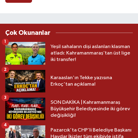
Çok Okunanlar
1
Yeşil sahaların dişi aslanları klasman
atladı: Kahramanmaraş’tan üst lige
iki transfer!
2
Karaaslan'ın Tekke yazısına
Erkoç'tan açıklama!
3
SON DAKİKA | Kahramanmaraş
Büyükşehir Belediyesinde iki görev
değişikliği!
4
Pazarcık'ta CHP’li Belediye Başkanı
Haydar İkizler tüm ekibiyle istifa