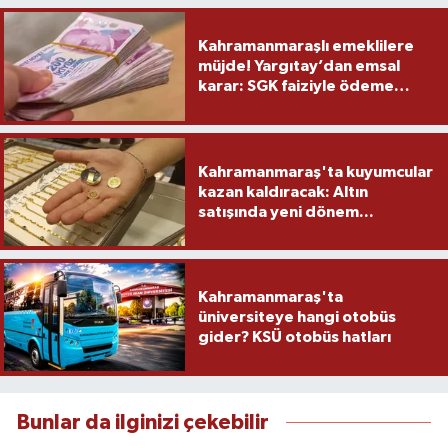
Kahramanmaraşlı emeklilere
müjde! Yargıtay’dan emsal
karar: SGK faiziyle ödeme
yapacak
Kahramanmaraş'ta kuyumcular
kazan kaldıracak: Altın
satışında yeni dönem...
Kahramanmaraş'ta
üniversiteye hangi otobüs
gider? KSÜ otobüs hatları
Bunlar da ilginizi çekebilir