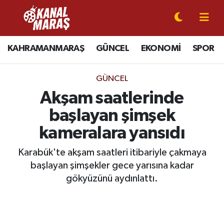
CANLI YAYIN
Kahramanmaraş Nöbetçi Eczaneler
KAHRAMANMARAŞ
GÜNCEL
EKONOMİ
SPOR
KAHRAMANMARAŞ
Kahramanmaraş Hava Durumu
GÜNCEL
GÜNCEL
Kahramanmaraş Namaz Vakitleri
Akşam saatlerinde
başlayan şimşek
SPOR
Kahramanmaraş Trafik Yoğunluk Haritası
kameralara yansıdı
SİYASET
Süper Lig Puan Durumu ve Fikstür
Karabük'te akşam saatleri itibariyle çakmaya
başlayan şimşekler gece yarısına kadar
EKONOMİ
Tüm Manşetler
gökyüzünü aydınlattı.
GÜNDEM
Son Dakika Haberleri
MAGAZİN
Haber Arşivi