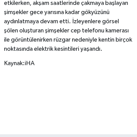
etkilerken, akşam saatlerinde çakmaya başlayan
şimşekler gece yarısına kadar gökyüzünü
TEKNOLOJİ
aydınlatmaya devam etti. İzleyenlere görsel
YAŞAM
şölen oluşturan şimşekler cep telefonu kamerası
ile görüntülenirken rüzgar nedeniyle kentin birçok
KÜLTÜR SANAT
noktasında elektrik kesintileri yaşandı.
Kaynak:iHA