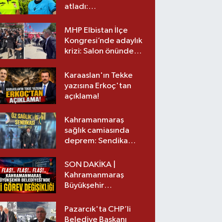
atladı:
Kahramanmaraş’tan
üst lige iki transfer!
MHP Elbistan İlçe
Kongresi’nde adaylık
krizi: Salon önünde
biber gazlı müdahale
Karaaslan'ın Tekke
yazısına Erkoç'tan
açıklama!
Kahramanmaraş
sağlık camiasında
deprem: Sendika
başkanı istifa etti
SON DAKİKA |
Kahramanmaraş
Büyükşehir
Belediyesinde iki
görev değişikliği!
Pazarcık'ta CHP’li
Belediye Başkanı