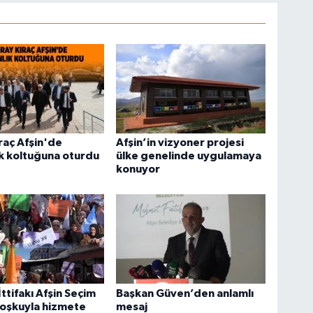
raç Afşin'de
Afşin’in vizyoner projesi
k koltuğuna oturdu
ülke genelinde uygulamaya
konuyor
ttifakı Afşin Seçim
Başkan Güven’den anlamlı
coşkuyla hizmete
mesaj