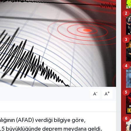
2
3
4
5
-
+
A
A
6
ığının (AFAD) verdiği bilgiye göre,
 3,5 büyüklüğünde deprem meydana geldi.