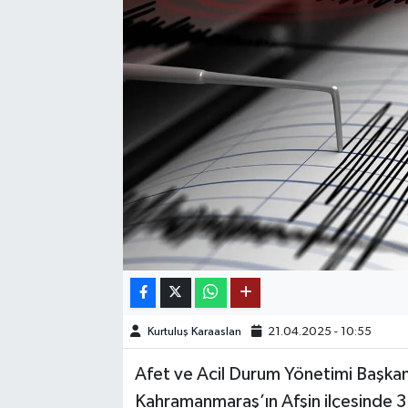
SAĞLIK
EĞİTİM
BÖLGE
KEŞFET
POPÜLER
DÜNYA
TREND
Kurtuluş Karaaslan
21.04.2025 - 10:55
MEDYA
Afet ve Acil Durum Yönetimi Başkanl
Kahramanmaraş’ın Afşin ilçesinde
OTOMOTİV