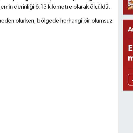
in derinliği 6.13 kilometre olarak ölçüldü.
neden olurken, bölgede herhangi bir olumsuz
A
E
m