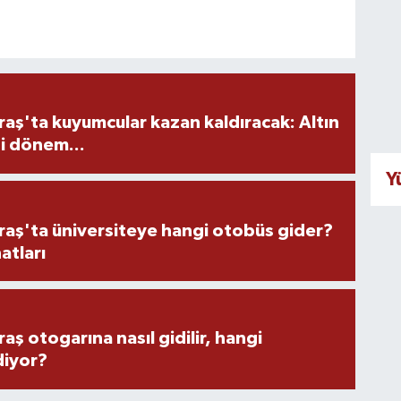
ş'ta kuyumcular kazan kaldıracak: Altın
i dönem...
Y
ş'ta üniversiteye hangi otobüs gider?
atları
 otogarına nasıl gidilir, hangi
diyor?