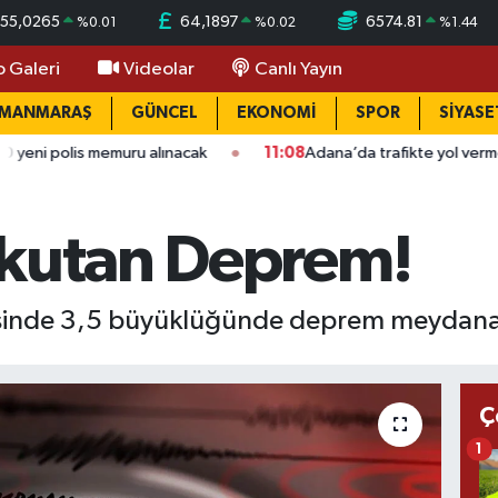
55,0265
64,1897
6574.81
%
0.01
%
0.02
%
1.44
o Galeri
Videolar
Canlı Yayın
AMANMARAŞ
GÜNCEL
EKONOMİ
SPOR
SİYASE
muru alınacak
11:08
Adana’da trafikte yol verme kavgası dehş
rkutan Deprem!
esinde 3,5 büyüklüğünde deprem meydana 
Ç
1