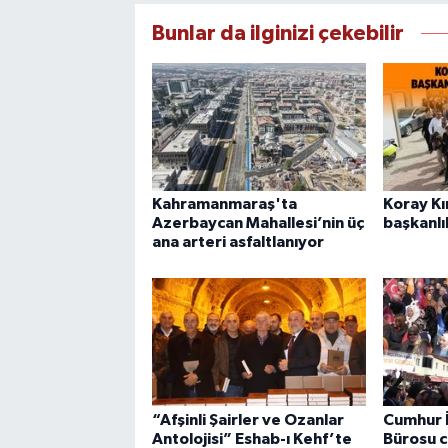
Bunlar da ilginizi çekebilir
Kahramanmaraş'ta
Koray Kı
Azerbaycan Mahallesi’nin üç
başkanlı
ana arteri asfaltlanıyor
“Afşinli Şairler ve Ozanlar
Cumhur İ
Antolojisi” Eshab-ı Kehf’te
Bürosu 