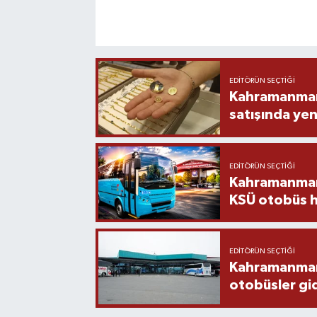
EDITÖRÜN SEÇTIĞI
Kahramanmara
satışında yen
EDITÖRÜN SEÇTIĞI
Kahramanmara
KSÜ otobüs h
EDITÖRÜN SEÇTIĞI
Kahramanmaraş
otobüsler gi