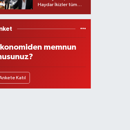
Haydar İkizler tüm
ekibiyle istifa etti! İşte
yeni partisi
nket
konomiden memnun
usunuz?
Ankete Katıl