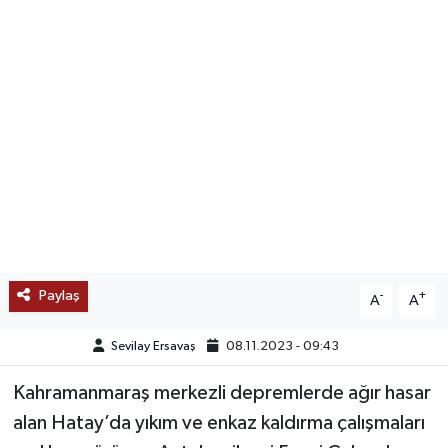
SAĞLIK
EĞİTİM
BÖLGE
KEŞFET
POPÜLER
DÜNYA
Paylaş
-
+
A
A
TREND
Sevilay Ersavaş
08.11.2023 - 09:43
Kahramanmaraş merkezli depremlerde ağır hasar
MEDYA
alan Hatay’da yıkım ve enkaz kaldırma çalışmaları
OTOMOTİV