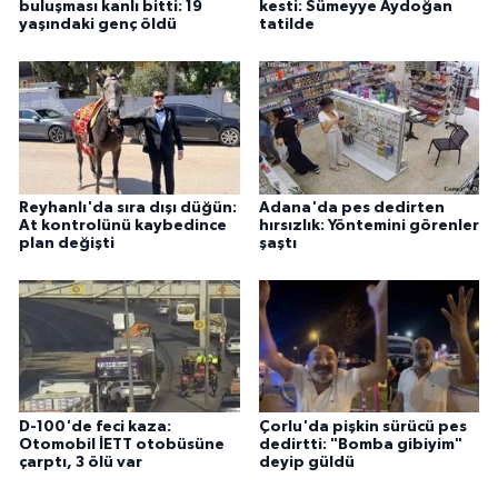
buluşması kanlı bitti: 19
kesti: Sümeyye Aydoğan
yaşındaki genç öldü
tatilde
Reyhanlı'da sıra dışı düğün:
Adana'da pes dedirten
At kontrolünü kaybedince
hırsızlık: Yöntemini görenler
plan değişti
şaştı
D-100'de feci kaza:
Çorlu'da pişkin sürücü pes
Otomobil İETT otobüsüne
dedirtti: "Bomba gibiyim"
çarptı, 3 ölü var
deyip güldü