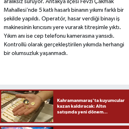
aralıksız sürüyor. Antakya ilçesi Fevzi Çakmak
Mahallesi’nde 5 katlı hasarlı binanın yıkımı farklı bir
TEKNOLOJİ
şekilde yapıldı. Operatör, hasar verdiği binayı iş
makinesinin kırıcısını yere vurarak titreşimle yıktı.
YAŞAM
Yıkım anı ise cep telefonu kamerasına yansıdı.
KÜLTÜR SANAT
Kontrollü olarak gerçekleştirilen yıkımda herhangi
bir olumsuzluk yaşanmadı.
Kahramanmaraş'ta kuyumcular
kazan kaldıracak: Altın
satışında yeni dönem...