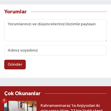
Yorumlar
Gönder
Çok Okunanlar
1
Kahramanmaraş'ta Anjiyodan iki
gün sonra ölüm: 33 bin liralık stent