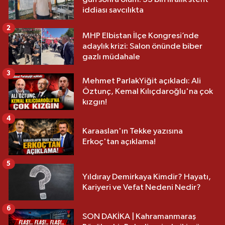
iddiası savcılıkta
2
MHP Elbistan İlçe Kongresi’nde
adaylık krizi: Salon önünde biber
gazlı müdahale
3
Mehmet ParlakYiğit açıkladı: Ali
Öztunç, Kemal Kılıçdaroğlu'na çok
kızgın!
4
Karaaslan'ın Tekke yazısına
Erkoç'tan açıklama!
5
Yıldıray Demirkaya Kimdir? Hayatı,
Kariyeri ve Vefat Nedeni Nedir?
6
SON DAKİKA | Kahramanmaraş