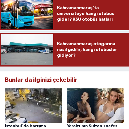
Kahramanmaraş'ta
üniversiteye hangi otobüs
gider? KSÜ otobüs hatları
Kahramanmaraş otogarına
nasıl gidilir, hangi otobüsler
gidiyor?
Bunlar da ilginizi çekebilir
İstanbul'da barışma
Yeraltı'nın Sultan'ı nefes