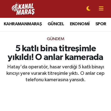
CANLI YAYIN
Kahramanmaraş Nöbetçi Eczaneler
KAHRAMANMARAŞ
GÜNCEL
EKONOMİ
SPOR
KAHRAMANMARAŞ
Kahramanmaraş Hava Durumu
GÜNDEM
GÜNCEL
Kahramanmaraş Namaz Vakitleri
5 katlı bina titreşimle
yıkıldı! O anlar kamerada
SPOR
Kahramanmaraş Trafik Yoğunluk Haritası
Hatay'da operatör, hasar verdiği 5 katlı binayı
SİYASET
Süper Lig Puan Durumu ve Fikstür
kırıcıyı yere vurarak titreşimle yıktı. O anlar cep
telefonu kamerasına yansıdı.
EKONOMİ
Tüm Manşetler
GÜNDEM
Son Dakika Haberleri
MAGAZİN
Haber Arşivi