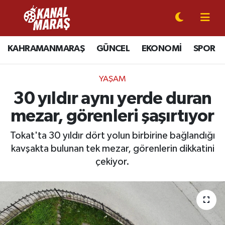
CANLI YAYIN
Kahramanmaraş Nöbetçi Eczaneler
KAHRAMANMARAŞ
GÜNCEL
EKONOMİ
SPOR
KAHRAMANMARAŞ
Kahramanmaraş Hava Durumu
YAŞAM
GÜNCEL
Kahramanmaraş Namaz Vakitleri
30 yıldır aynı yerde duran
mezar, görenleri şaşırtıyor
SPOR
Kahramanmaraş Trafik Yoğunluk Haritası
Tokat'ta 30 yıldır dört yolun birbirine bağlandığı
SİYASET
Süper Lig Puan Durumu ve Fikstür
kavşakta bulunan tek mezar, görenlerin dikkatini
çekiyor.
EKONOMİ
Tüm Manşetler
GÜNDEM
Son Dakika Haberleri
MAGAZİN
Haber Arşivi