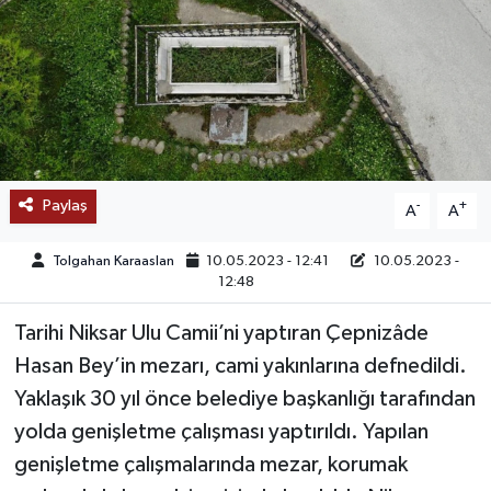
SAĞLIK
EĞİTİM
BÖLGE
KEŞFET
Paylaş
-
+
A
A
POPÜLER
Tolgahan Karaaslan
10.05.2023 - 12:41
10.05.2023 -
12:48
DÜNYA
Tarihi Niksar Ulu Camii’ni yaptıran Çepnizâde
Hasan Bey’in mezarı, cami yakınlarına defnedildi.
TREND
Yaklaşık 30 yıl önce belediye başkanlığı tarafından
MEDYA
yolda genişletme çalışması yaptırıldı. Yapılan
genişletme çalışmalarında mezar, korumak
OTOMOTİV