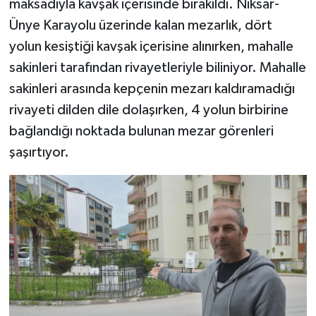
maksadıyla kavşak içerisinde bırakıldı. Niksar-
Ünye Karayolu üzerinde kalan mezarlık, dört
TEKNOLOJİ
yolun kesiştiği kavşak içerisine alınırken, mahalle
sakinleri tarafından rivayetleriyle biliniyor. Mahalle
YAŞAM
sakinleri arasında kepçenin mezarı kaldıramadığı
KÜLTÜR SANAT
rivayeti dilden dile dolaşırken, 4 yolun birbirine
bağlandığı noktada bulunan mezar görenleri
şaşırtıyor.