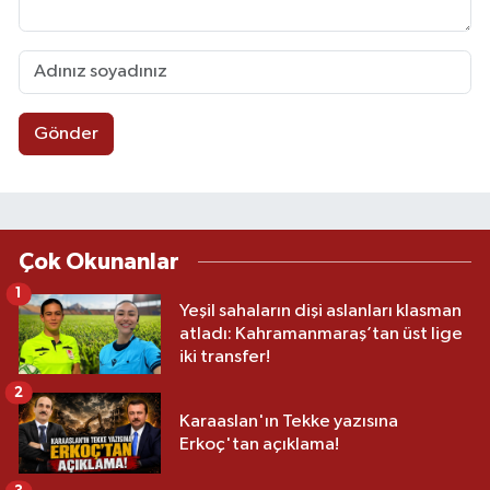
Gönder
Çok Okunanlar
1
Yeşil sahaların dişi aslanları klasman
atladı: Kahramanmaraş’tan üst lige
iki transfer!
2
Karaaslan'ın Tekke yazısına
Erkoç'tan açıklama!