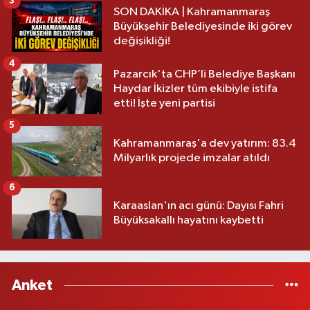
3
SON DAKİKA | Kahramanmaraş
Büyükşehir Belediyesinde iki görev
değişikliği!
4
Pazarcık'ta CHP’li Belediye Başkanı
Haydar İkizler tüm ekibiyle istifa
etti! İşte yeni partisi
5
Kahramanmaraş'a dev yatırım: 83.4
Milyarlık projede imzalar atıldı
6
Karaaslan'ın acı günü: Dayısı Fahri
Büyüksakallı hayatını kaybetti
Anket