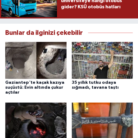
üniversiteye hangi otobüs
gider? KSÜ otobüs hatları
Bunlar da ilginizi çekebilir
Gaziantep'te kaçak kazıya
35 yıllık tutku odaya
suçüstü: Evin altında çukur
sığmadı, tavana taştı
açtılar