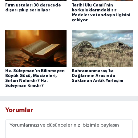
Fırın ustaları 38 derecede
Tarihi Ulu Camii'nin
dışarı çıkıp serinliyor
korkuluklarındaki sır
ifadeler vatandaşın ilgisini
çekiyor
Hz. Süleyman'ın Bilinmeyen
Kahramanmaraş'ta
Büyük Gücü, Mucizeleri,
Dağlarının Arasında
Sırları Nelerdir? Hz.
Saklanan Antik Yerleşim
Süleyman Kimdir?
Yorumlar