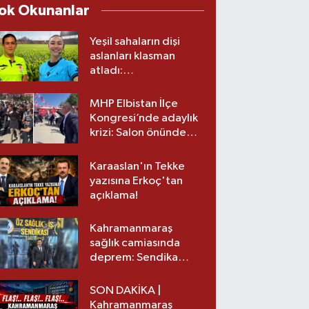
ok Okunanlar
Yeşil sahaların dişi
aslanları klasman
atladı:
Kahramanmaraş’tan
üst lige iki transfer!
MHP Elbistan İlçe
Kongresi’nde adaylık
krizi: Salon önünde
biber gazlı müdahale
Karaaslan'ın Tekke
yazısına Erkoç'tan
açıklama!
Kahramanmaraş
sağlık camiasında
deprem: Sendika
başkanı istifa etti
SON DAKİKA |
Kahramanmaraş