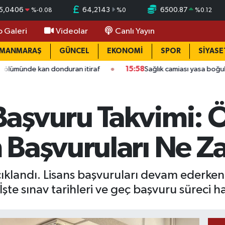
5,0406
64,2143
6500.87
%
-0.08
%
0
%
0.12
o Galeri
Videolar
Canlı Yayın
AMANMARAŞ
GÜNCEL
EKONOMİ
SPOR
SİYASE
n donduran itiraf
15:58
Sağlık camiası yasa boğuldu: Kahrama
aşvuru Takvimi: Ö
 Başvuruları Ne 
landı. Lisans başvuruları devam ederken, 
. İşte sınav tarihleri ve geç başvuru süreci