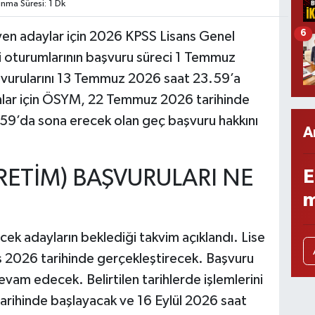
ma Süresi: 1 Dk
6
en adaylar için 2026 KPSS Lisans Genel
i oturumlarının başvuru süreci 1 Temmuz
aşvurularını 13 Temmuz 2026 saat 23.59’a
nlar için ÖSYM, 22 Temmuz 2026 tarihinde
9’da sona erecek olan geç başvuru hakkını
A
RETİM) BAŞVURULARI NE
E
m
k adayların beklediği takvim açıklandı. Lise
s 2026 tarihinde gerçekleştirecek. Başvuru
evam edecek. Belirtilen tarihlerde işlemlerini
arihinde başlayacak ve 16 Eylül 2026 saat