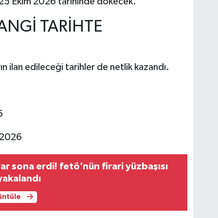
i 25 Ekim 2026 tarihinde dökecek.
ANGİ TARİHTE
n ilan edileceği tarihler de netlik kazandı.
6
 2026
irar sona erdi! fetö’nün firari yüzbaşısı
 yakalandı
rüntüle