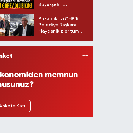
Büyükşehir
Belediyesinde iki
görev değişikliği!
Pazarcık'ta CHP’li
Belediye Başkanı
Haydar İkizler tüm
ekibiyle istifa etti! İşte
yeni partisi
nket
konomiden memnun
usunuz?
Ankete Katıl