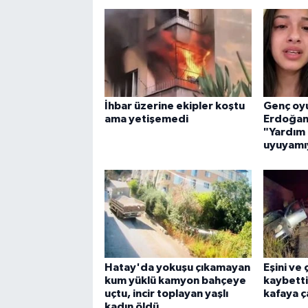
İhbar üzerine ekipler koştu
Genç oy
ama yetişemedi
Erdoğan'
"Yardım 
uyuyamı
Hatay'da yokuşu çıkamayan
Eşini ve
kum yüklü kamyon bahçeye
kaybetti
uçtu, incir toplayan yaşlı
kafaya ça
kadın öldü