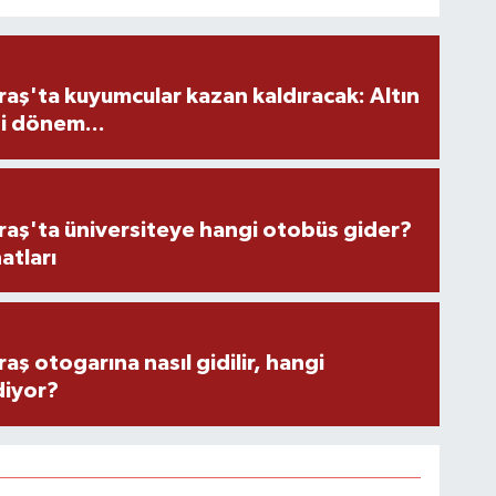
ş'ta kuyumcular kazan kaldıracak: Altın
i dönem...
ş'ta üniversiteye hangi otobüs gider?
atları
 otogarına nasıl gidilir, hangi
diyor?