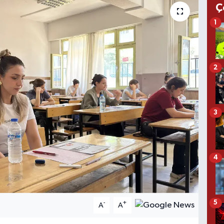
Ç
1
2
3
4
5
-
+
A
A