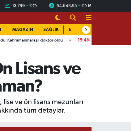
13.799
64.643,95
%
70
%
0.16
T
MAGAZİN
SAĞLIK
EĞİTİM
YAŞAM
DÜN
nmaraşlı doktor öldü
15:48
Onikişubat’ta ücretsiz üniversite 
n Lisans ve
Zaman?
lise ve ön lisans mezunları
 hakkında tüm detaylar.