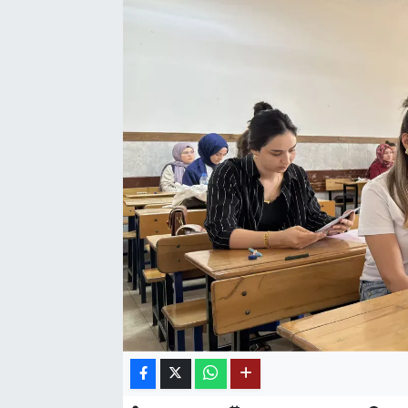
SAĞLIK
EĞİTİM
BÖLGE
KEŞFET
POPÜLER
DÜNYA
TREND
MEDYA
OTOMOTİV