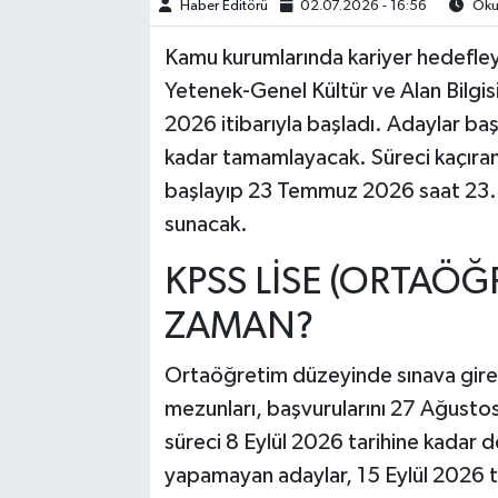
Haber Editörü
02.07.2026 - 16:56
Okun
TEKNOLOJİ
Kamu kurumlarında kariyer hedefley
Yetenek-Genel Kültür ve Alan Bilgis
YAŞAM
2026 itibarıyla başladı. Adaylar b
kadar tamamlayacak. Süreci kaçıra
KÜLTÜR SANAT
başlayıp 23 Temmuz 2026 saat 23.5
sunacak.
KPSS LİSE (ORTAÖĞ
ZAMAN?
Ortaöğretim düzeyinde sınava girece
mezunları, başvurularını 27 Ağusto
süreci 8 Eylül 2026 tarihine kadar d
yapamayan adaylar, 15 Eylül 2026 t