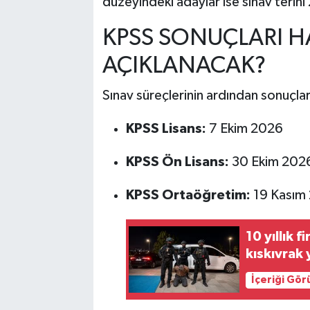
düzeyindeki adaylar ise sınav terin
KPSS SONUÇLARI H
AÇIKLANACAK?
Sınav süreçlerinin ardından sonuçları
KPSS Lisans:
7 Ekim 2026
KPSS Ön Lisans:
30 Ekim 202
KPSS Ortaöğretim:
19 Kasım
10 yıllık f
kıskıvrak
İçeriği Gö