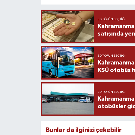
EDITÖRÜN SEÇTIĞI
Kahramanmara
satışında yen
EDITÖRÜN SEÇTIĞI
Kahramanmara
KSÜ otobüs h
EDITÖRÜN SEÇTIĞI
Kahramanmaraş
otobüsler gi
Bunlar da ilginizi çekebilir