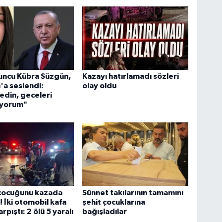
uncu Kübra Süzgün,
Kazayı hatırlamadı sözleri
a seslendi:
olay oldu
edin, geceleri
yorum"
 çocuğunu kazada
Sünnet takılarının tamamını
! İki otomobil kafa
şehit çocuklarına
rpıştı: 2 ölü 5 yaralı
bağışladılar