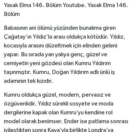
Yasak Elma 146. Bölüm Youtube. Yasak Elma 146.
Bölüm
TEKNOLOJİ
Babasının ani ölümü yüzünden bunalıma giren
YAŞAM
Çağatay’ın Yıldız’la arası oldukça kötüdür. Yıldız,
KÜLTÜR SANAT
kocasıyla arasını düzeltmek için elinden geleni
yapar. Bu sırada yan yalıya genç, güzel ve
cemiyetin yeni gözdesi olan Kumru Yıldırım
taşınmıştır. Kumru, Doğan Yıldırım adlı ünlü iş
adamının tek kızıdır.
Kumru oldukça güzel, modern, pervasız ve
özgüvenlidir. Yıldız sürekli sosyete ve moda
dergilerine kapak olan Kumru’yu kendine rol
model olarak benimser. Ender ise patlama sonrası
iyileştikten sonra Kaya’yla birlikte Londra’ya