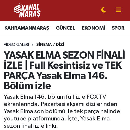
CANLI YAYIN
Kahramanmaraş Nöbetçi Eczaneler
KAHRAMANMARAŞ
GÜNCEL
EKONOMİ
SPOR
KAHRAMANMARAŞ
Kahramanmaraş Hava Durumu
VIDEO GALERI
SINEMA / DIZI
GÜNCEL
Kahramanmaraş Namaz Vakitleri
YASAK ELMA SEZON FİNALİ
İZLE | Full Kesintisiz ve TEK
SPOR
Kahramanmaraş Trafik Yoğunluk Haritası
PARÇA Yasak Elma 146.
SİYASET
Süper Lig Puan Durumu ve Fikstür
Bölüm izle
EKONOMİ
Tüm Manşetler
Yasak Elma 146. bölüm full izle FOX TV
ekranlarında. Pazartesi akşamı dizilerinden
Yasak Elma son bölümü ile tek parça halinde
GÜNDEM
Son Dakika Haberleri
youtube platformunda. İşte, Yasak Elma
sezon finali izle linki.
MAGAZİN
Haber Arşivi