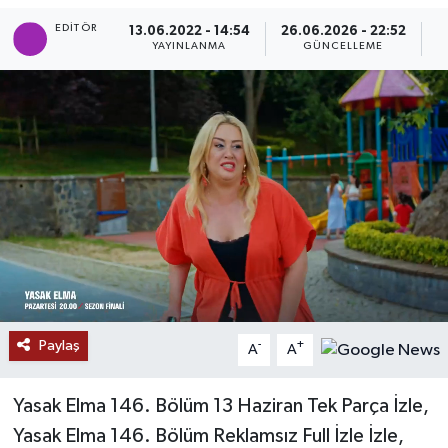
EDITÖR
13.06.2022 - 14:54
26.06.2026 - 22:52
SAĞLIK
YAYINLANMA
GÜNCELLEME
P
EĞİTİM
BÖLGE
KEŞFET
POPÜLER
DÜNYA
TREND
Paylaş
-
+
A
A
MEDYA
Yasak Elma 146. Bölüm 13 Haziran Tek Parça İzle,
Yasak Elma 146. Bölüm Reklamsız Full İzle İzle,
OTOMOTİV