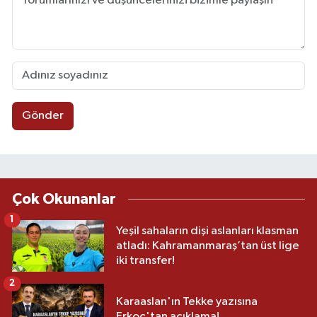
Gönder
Çok Okunanlar
1
Yeşil sahaların dişi aslanları klasman
atladı: Kahramanmaraş’tan üst lige
iki transfer!
2
Karaaslan'ın Tekke yazısına
Erkoç'tan açıklama!