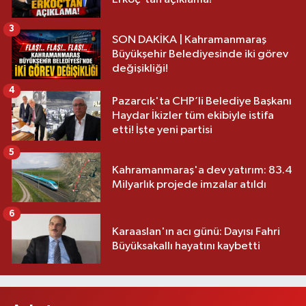
3
SON DAKİKA | Kahramanmaraş
Büyükşehir Belediyesinde iki görev
değişikliği!
4
Pazarcık'ta CHP’li Belediye Başkanı
Haydar İkizler tüm ekibiyle istifa
etti! İşte yeni partisi
5
Kahramanmaraş'a dev yatırım: 83.4
Milyarlık projede imzalar atıldı
6
Karaaslan'ın acı günü: Dayısı Fahri
Büyüksakallı hayatını kaybetti