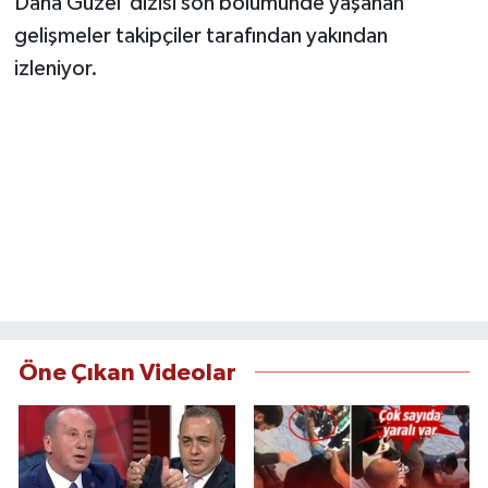
Daha Güzel dizisi son bölümünde yaşanan
gelişmeler takipçiler tarafından yakından
TEKNOLOJİ
izleniyor.
YAŞAM
KÜLTÜR SANAT
Öne Çıkan Videolar