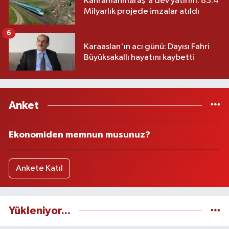
Kahramanmaraş'a dev yatırım: 83.4
Milyarlık projede imzalar atıldı
6
Karaaslan'ın acı günü: Dayısı Fahri
Büyüksakallı hayatını kaybetti
Anket
Ekonomiden memnun musunuz?
Ankete Katıl
Yükleniyor...