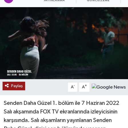
YAYINLANMA
GÜNCELLEME
P
SAĞLIK
EĞİTİM
BÖLGE
KEŞFET
POPÜLER
DÜNYA
Paylaş
-
+
A
A
TREND
Senden Daha Güzel 1. bölüm ile 7 Haziran 2022
Salı akşamında FOX TV ekranlarında izleyicisinin
MEDYA
karşısında. Salı akşamların yayınlanan Senden
OTOMOTİV