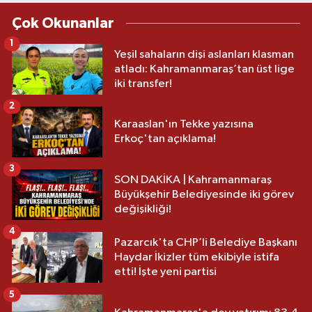
Çok Okunanlar
1
Yeşil sahaların dişi aslanları klasman
atladı: Kahramanmaraş’tan üst lige
iki transfer!
2
Karaaslan'ın Tekke yazısına
Erkoç'tan açıklama!
3
SON DAKİKA | Kahramanmaraş
Büyükşehir Belediyesinde iki görev
değişikliği!
4
Pazarcık'ta CHP’li Belediye Başkanı
Haydar İkizler tüm ekibiyle istifa
etti! İşte yeni partisi
5