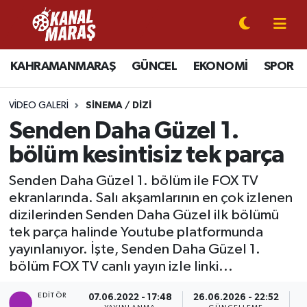
CANLI YAYIN
Kahramanmaraş Nöbetçi Eczaneler
KAHRAMANMARAŞ
GÜNCEL
EKONOMİ
SPOR
KAHRAMANMARAŞ
Kahramanmaraş Hava Durumu
VIDEO GALERI
SINEMA / DIZI
GÜNCEL
Kahramanmaraş Namaz Vakitleri
Senden Daha Güzel 1.
bölüm kesintisiz tek parça
SPOR
Kahramanmaraş Trafik Yoğunluk Haritası
Senden Daha Güzel 1. bölüm ile FOX TV
SİYASET
Süper Lig Puan Durumu ve Fikstür
ekranlarında. Salı akşamlarının en çok izlenen
dizilerinden Senden Daha Güzel ilk bölümü
EKONOMİ
Tüm Manşetler
tek parça halinde Youtube platformunda
yayınlanıyor. İşte, Senden Daha Güzel 1.
GÜNDEM
Son Dakika Haberleri
bölüm FOX TV canlı yayın izle linki...
MAGAZİN
Haber Arşivi
EDITÖR
07.06.2022 - 17:48
26.06.2026 - 22:52