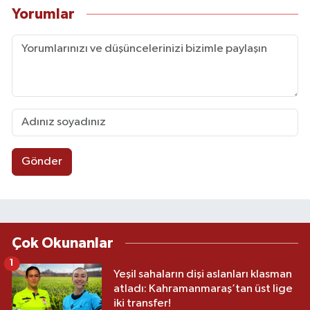
Yorumlar
Gönder
Çok Okunanlar
1
Yeşil sahaların dişi aslanları klasman
atladı: Kahramanmaraş’tan üst lige
iki transfer!