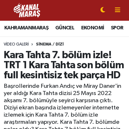
CANLI YAYIN
Kahramanmaraş Nöbetçi Eczaneler
KAHRAMANMARAŞ
GÜNCEL
EKONOMİ
SPOR
KAHRAMANMARAŞ
Kahramanmaraş Hava Durumu
VIDEO GALERI
SINEMA / DIZI
GÜNCEL
Kahramanmaraş Namaz Vakitleri
Kara Tahta 7. bölüm izle!
TRT 1 Kara Tahta son bölüm
SPOR
Kahramanmaraş Trafik Yoğunluk Haritası
full kesintisiz tek parça HD
SİYASET
Süper Lig Puan Durumu ve Fikstür
Başrollerinde Furkan Andıç ve Miray Daner'in
yer aldığı Kara Tahta dizisi 25 Mayıs 2022
EKONOMİ
Tüm Manşetler
akşamı 7. bölümüyle seyirci karşısına çıktı.
Diziyi ekran başında izlemeyenler internette
GÜNDEM
Son Dakika Haberleri
izlemek için Kara Tahta 7. bölüm izle
araştırmaları yapıyor. Kara Tahta 7. bölümde
MAGAZİN
Haber Arşivi