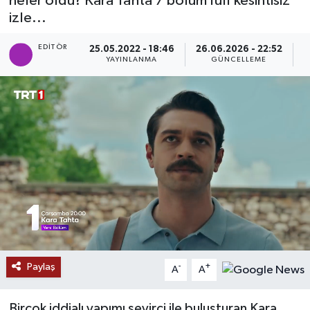
neler oldu? Kara Tahta 7 bölüm full kesintisiz
izle...
SAĞLIK
EDITÖR
25.05.2022 - 18:46
26.06.2026 - 22:52
EĞİTİM
YAYINLANMA
GÜNCELLEME
P
BÖLGE
KEŞFET
POPÜLER
DÜNYA
TREND
Paylaş
-
+
A
A
MEDYA
OTOMOTİV
Birçok iddialı yapımı seyirci ile buluşturan Kara