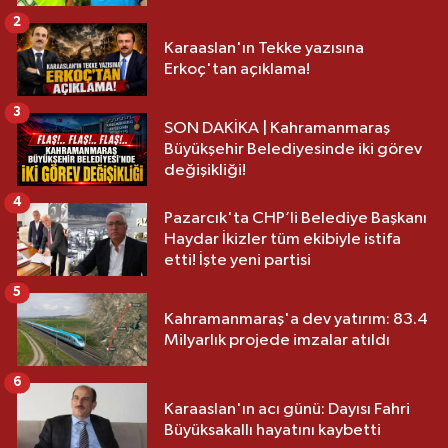
2
Karaaslan'ın Tekke yazısına
Erkoç'tan açıklama!
3
SON DAKİKA | Kahramanmaraş
Büyükşehir Belediyesinde iki görev
değişikliği!
4
Pazarcık'ta CHP’li Belediye Başkanı
Haydar İkizler tüm ekibiyle istifa
etti! İşte yeni partisi
5
Kahramanmaraş'a dev yatırım: 83.4
Milyarlık projede imzalar atıldı
6
Karaaslan'ın acı günü: Dayısı Fahri
Büyüksakallı hayatını kaybetti