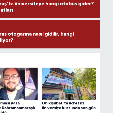
ş'ta üniversiteye hangi otobüs gider?
atları
 otogarına nasıl gidilir, hangi
diyor?
amiası yasa
Onikişubat’ta ücretsiz
: Kahramanmaraşlı
üniversite kursunda son gün
öldü