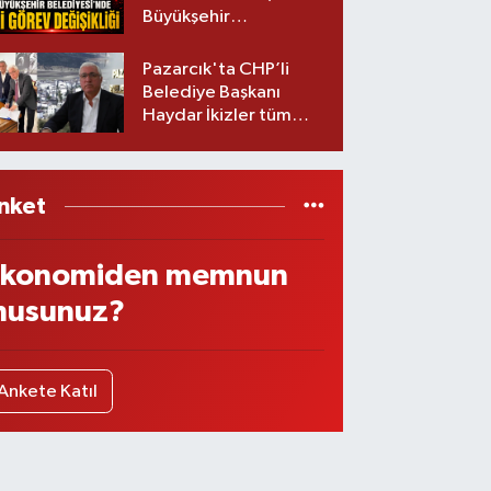
Büyükşehir
Belediyesinde iki
görev değişikliği!
Pazarcık'ta CHP’li
Belediye Başkanı
Haydar İkizler tüm
ekibiyle istifa etti! İşte
yeni partisi
nket
konomiden memnun
usunuz?
Ankete Katıl