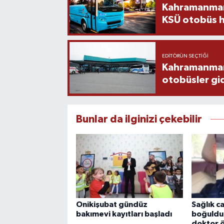
Kahramanmara
KSÜ otobüs h
EDITÖRÜN SEÇTIĞI
Kahramanmaraş
otobüsler gi
Bunlar da ilginizi çekebilir
Onikişubat gündüz
Sağlık c
bakımevi kayıtları başladı
boğuldu
doktor 