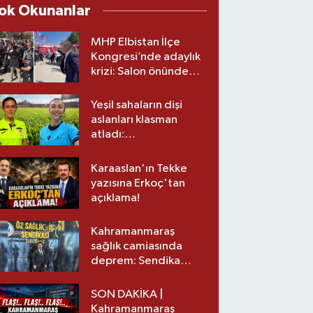
ok Okunanlar
MHP Elbistan İlçe
Kongresi’nde adaylık
krizi: Salon önünde
biber gazlı müdahale
Yeşil sahaların dişi
aslanları klasman
atladı:
Kahramanmaraş’tan
üst lige iki transfer!
Karaaslan'ın Tekke
yazısına Erkoç'tan
açıklama!
Kahramanmaraş
sağlık camiasında
deprem: Sendika
başkanı istifa etti
SON DAKİKA |
Kahramanmaraş