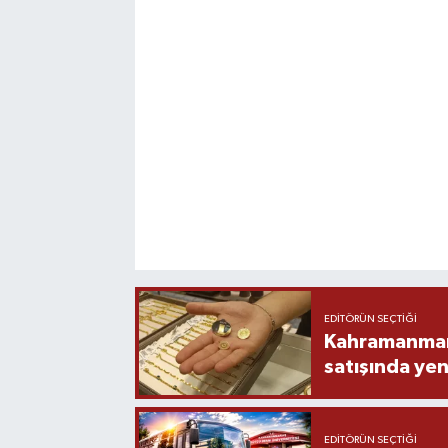
EDITÖRÜN SEÇTIĞI
Kahramanmara
satışında yen
EDITÖRÜN SEÇTIĞI