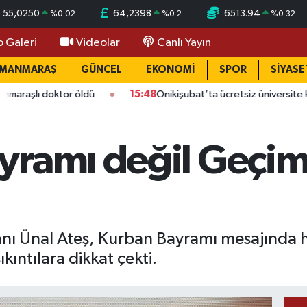
55,0250
64,2398
6513.94
%
0.02
%
0.2
%
0.32
o Galeri
Videolar
Canlı Yayın
AMANMARAŞ
GÜNCEL
EKONOMİ
SPOR
SİYASE
doktor öldü
15:48
Onikişubat’ta ücretsiz üniversite kursunda 
yramı değil Geçim
ı Ünal Ateş, Kurban Bayramı mesajında ha
kıntılara dikkat çekti.