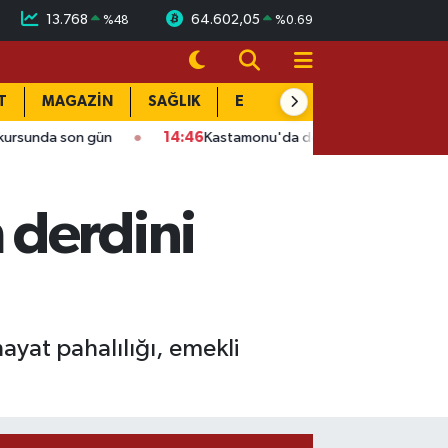
13.768
64.602,05
%
48
%
0.69
T
MAGAZİN
SAĞLIK
EĞİTİM
YAŞAM
DÜN
son gün
14:46
Kastamonu'da dehşet gecesi: Komşusunu vurup e
 derdini
yat pahalılığı, emekli