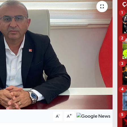
Ç
1
2
3
4
5
-
+
A
A