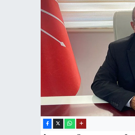
SAĞLIK
EĞİTİM
BÖLGE
KEŞFET
POPÜLER
DÜNYA
TREND
MEDYA
OTOMOTİV