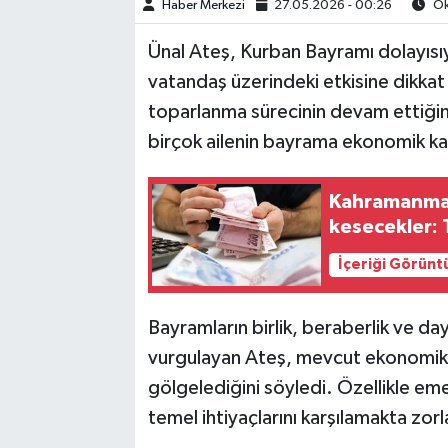
Haber Merkezi
27.05.2026 - 00:26
Ok
TEKNOLOJİ
Ünal Ateş, Kurban Bayramı dolayısı
vatandaş üzerindeki etkisine dikka
YAŞAM
toparlanma sürecinin devam ettiğini
birçok ailenin bayrama ekonomik kayg
KÜLTÜR SANAT
Kahramanmar
kesecekler: T
İçeriği Görünt
Bayramların birlik, beraberlik ve d
vurgulayan Ateş, mevcut ekonomik ş
gölgelediğini söyledi. Özellikle emekli
temel ihtiyaçlarını karşılamakta zorla