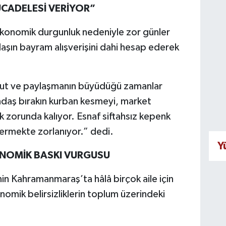
ÜCADELESİ VERİYOR”
konomik durgunluk nedeniyle zor günler
daşın bayram alışverişini dahi hesap ederek
mut ve paylaşmanın büyüdüğü zamanlar
ndaş bırakın kurban kesmeyi, market
k zorunda kalıyor. Esnaf siftahsız kepenk
vermekte zorlanıyor.” dedi.
Y
ENOMİK BASKI VURGUSU
n Kahramanmaraş’ta hâlâ birçok aile için
konomik belirsizliklerin toplum üzerindeki