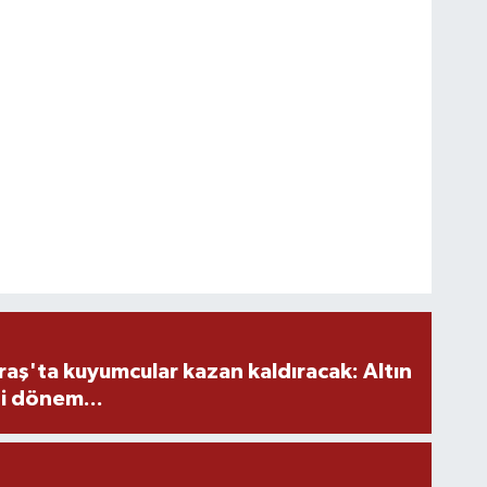
ş'ta kuyumcular kazan kaldıracak: Altın
i dönem...