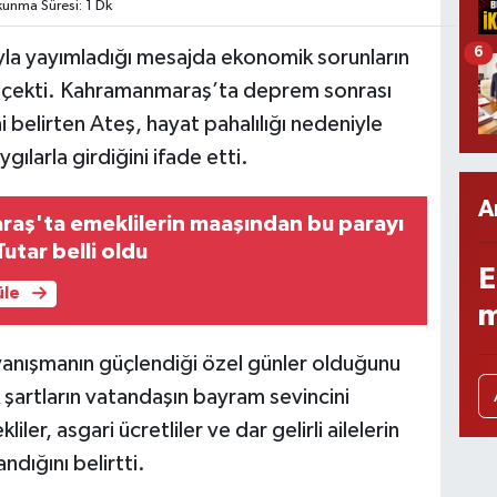
unma Süresi: 1 Dk
6
yla yayımladığı mesajda ekonomik sorunların
t çekti. Kahramanmaraş’ta deprem sonrası
 belirten Ateş, hayat pahalılığı nedeniyle
ılarla girdiğini ifade etti.
A
aş'ta emeklilerin maaşından bu parayı
utar belli oldu
E
üle
m
ayanışmanın güçlendiği özel günler olduğunu
artların vatandaşın bayram sevincini
ler, asgari ücretliler ve dar gelirli ailelerin
ndığını belirtti.