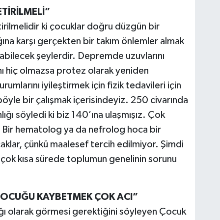
TİRİLMELİ”
irilmelidir ki çocuklar doğru düzgün bir
tlığına karşı gerçekten bir takım önlemler almak
abilecek şeylerdir. Depremde uzuvlarını
nı hiç olmazsa protez olarak yeniden
umlarını iyileştirmek için fizik tedavileri için
böyle bir çalışmak içerisindeyiz. 250 civarında
ığı söyledi ki biz 140’ına ulaşmışız. Çok
ı. Bir hematolog ya da nefrolog hoca bir
lar, çünkü maalesef tercih edilmiyor. Şimdi
çok kısa sürede toplumun genelinin sorunu
 ÇOCUĞU KAYBETMEK ÇOK ACI”
nağı olarak görmesi gerektiğini söyleyen Çocuk