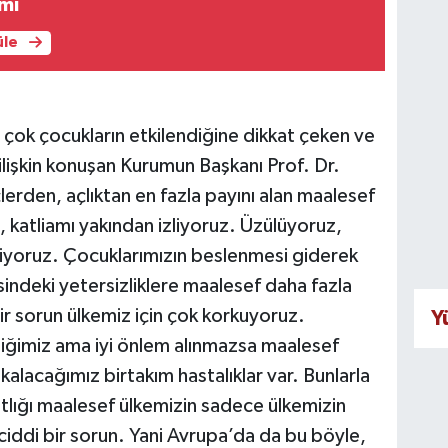
mı
üle
ok çocukların etkilendiğine dikkat çeken ve
lişkin konuşan Kurumun Başkanı Prof. Dr.
rden, açlıktan en fazla payını alan maalesef
 katliamı yakından izliyoruz. Üzülüyoruz,
tiyoruz. Çocuklarımızın beslenmesi giderek
ndeki yetersizliklere maalesef daha fazla
 bir sorun ülkemiz için çok korkuyoruz.
Y
iğimiz ama iyi önlem alınmazsa maalesef
alacağımız birtakım hastalıklar var. Bunlarla
tlığı maalesef ülkemizin sadece ülkemizin
ciddi bir sorun. Yani Avrupa’da da bu böyle,