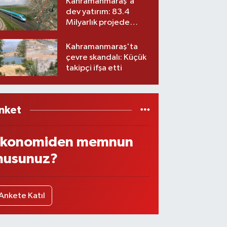
Kahramanmaraş'a
dev yatırım: 83.4
Milyarlık projede
imzalar atıldı
Kahramanmaraş'ta
çevre skandalı: Küçük
takipçi ifşa etti
nket
konomiden memnun
usunuz?
Ankete Katıl