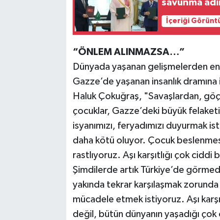
savunma adı
İçeriği Görünt
“ÖNLEM ALINMAZSA…”
Dünyada yaşanan gelişmelerden en ç
Gazze’de yaşanan insanlık dramına i
Haluk Çokuğraş, "Savaşlardan, göçle
çocuklar, Gazze’deki büyük felaketi,
isyanımızı, feryadımızı duyurmak is
daha kötü oluyor. Çocuk beslenmesi
rastlıyoruz. Aşı karşıtlığı çok ciddi
Şimdilerde artık Türkiye’de görmed
yakında tekrar karşılaşmak zorunda k
mücadele etmek istiyoruz. Aşı karşı
değil, bütün dünyanın yaşadığı çok 