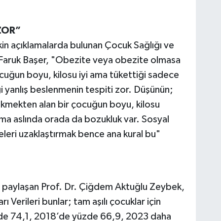
ZOR”
in açıklamalarda bulunan Çocuk Sağlığı ve
 Faruk Başer, "Obezite veya obezite olmasa
ocuğun boyu, kilosu iyi ama tükettiği sadece
iği yanlış beslenmenin tespiti zor. Düşünün;
 ekmekten alan bir çocuğun boyu, kilosu
ma aslında orada da bozukluk var. Sosyal
eri uzaklaştırmak bence ana kural bu"
er paylaşan Prof. Dr. Çiğdem Aktuğlu Zeybek,
ı Verileri bunlar; tam aşılı çocuklar için
e 74,1, 2018’de yüzde 66,9, 2023 daha