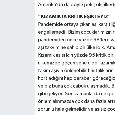
Amerika’da da böyle pek çok ülkede a
“KIZAMIKTA KRİTİK EŞİKTEYİZ”
Pandemide ortaya çıkan aşı karşıtlığ
engellemedi. Bizim çocuklarımızın rut
pandemiden önce yüzde 98’lere varan
aşı takvimine sahip bir ülke idik. 
Kızamık aşısı için yüzde 95 kritik bir
ülkemizde geçen sene ciddi kızamık 
takım aşıyla önlenebilir hastalıkları
hortladığını hep beraber göreceğiz.
ve biz buna çok çabuk ulaşmadık. Bu
gibi geliyor. Son zamanlarda ne gö
önlem alınmazsa çok daha fazla artac
zorunlu hale gelmelidir ve aşısız çoc