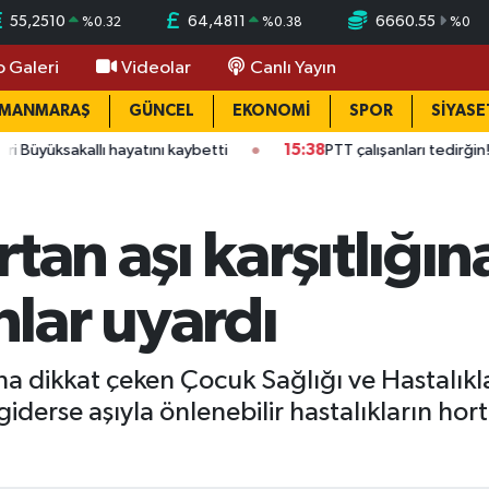
55,2510
64,4811
6660.55
%
0.32
%
0.38
%
0
o Galeri
Videolar
Canlı Yayın
AMANMARAŞ
GÜNCEL
EKONOMİ
SPOR
SİYASE
llı hayatını kaybetti
15:38
PTT çalışanları tedirğin! Ateş: "Vic
tan aşı karşıtlığın
lar uyardı
ına dikkat çeken Çocuk Sağlığı ve Hastalıkl
iderse aşıyla önlenebilir hastalıkların hor