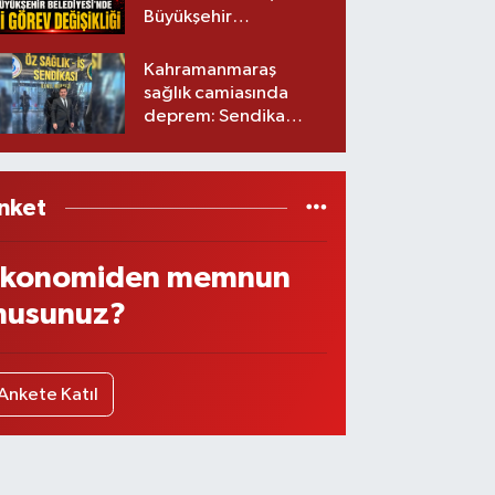
Büyükşehir
Belediyesinde iki
görev değişikliği!
Kahramanmaraş
sağlık camiasında
deprem: Sendika
başkanı istifa etti
nket
konomiden memnun
usunuz?
Ankete Katıl