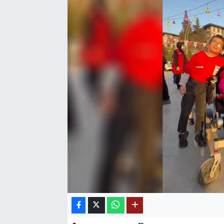
SAĞLIK
EĞİTİM
BÖLGE
KEŞFET
POPÜLER
DÜNYA
TREND
MEDYA
OTOMOTİV