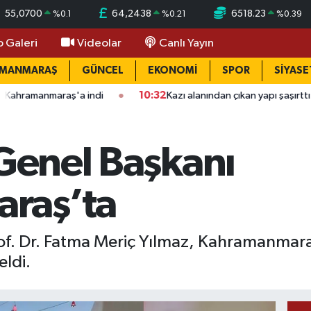
55,0700
64,2438
6518.23
%
0.1
%
0.21
%
0.39
o Galeri
Videolar
Canlı Yayın
AMANMARAŞ
GÜNCEL
EKONOMİ
SPOR
SİYASE
aş'a indi
10:32
Kazı alanından çıkan yapı şaşırttı: Mahalleli ne
 Genel Başkanı
raş’ta
rof. Dr. Fatma Meriç Yılmaz, Kahramanmara
eldi.