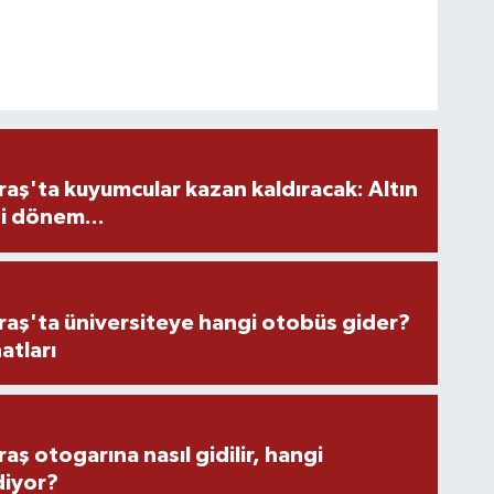
ş'ta kuyumcular kazan kaldıracak: Altın
i dönem...
ş'ta üniversiteye hangi otobüs gider?
atları
 otogarına nasıl gidilir, hangi
diyor?