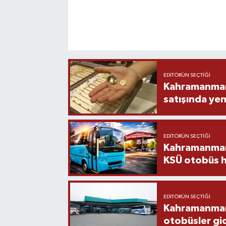
EDITÖRÜN SEÇTIĞI
Kahramanmara
satışında yen
EDITÖRÜN SEÇTIĞI
Kahramanmara
KSÜ otobüs h
EDITÖRÜN SEÇTIĞI
Kahramanmaraş
otobüsler gi