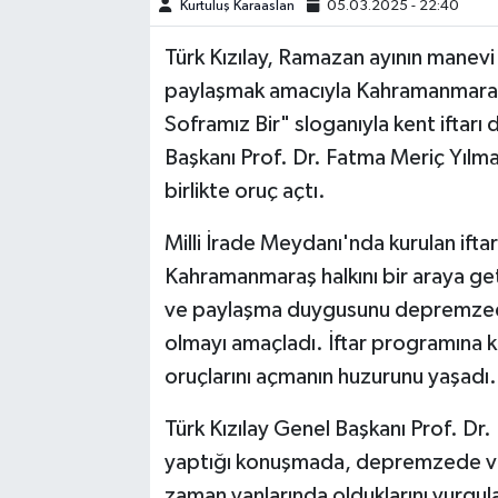
Kurtuluş Karaaslan
05.03.2025 - 22:40
TEKNOLOJİ
Türk Kızılay, Ramazan ayının manev
paylaşmak amacıyla Kahramanmaraş M
YAŞAM
Soframız Bir" sloganıyla kent iftarı
Başkanı Prof. Dr. Fatma Meriç Yılm
KÜLTÜR SANAT
birlikte oruç açtı.
Milli İrade Meydanı'nda kurulan ifta
Kahramanmaraş halkını bir araya geti
ve paylaşma duygusunu depremzede
olmayı amaçladı. İftar programına ka
oruçlarını açmanın huzurunu yaşadı.
Türk Kızılay Genel Başkanı Prof. Dr
yaptığı konuşmada, depremzede vatan
zaman yanlarında olduklarını vurgul