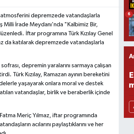
6
i atmosferini depremzede vatandaşlarla
illi İrade Meydanı'nda "Kalbimiz Bir,
 düzenledi. İftar programına Türk Kızılay Genel
az da katılarak depremzede vatandaşlarla
A
r sofrası, depremin yaralarını sarmaya çalışan
E
rdi. Türk Kızılay, Ramazan ayının bereketini
lerle yaşayarak onlara moral ve destek
m
tılan vatandaşlar, birlik ve beraberlik içinde
. Fatma Meriç Yılmaz, iftar programında
daşların acılarını paylaştıklarını ve her
adı.