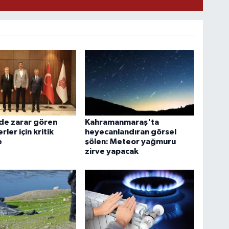
e zarar gören
Kahramanmaraş'ta
erler için kritik
heyecanlandıran görsel
e
şölen: Meteor yağmuru
zirve yapacak