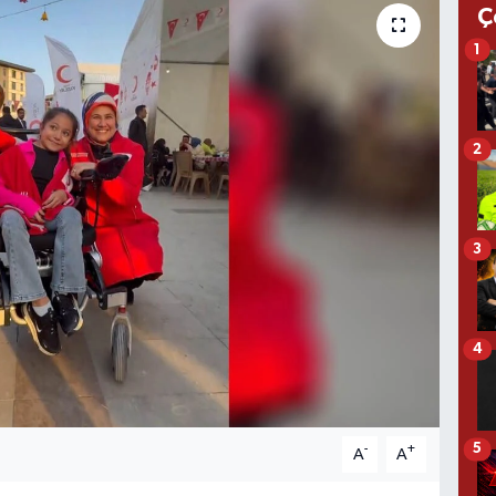
Ç
1
2
3
4
5
-
+
A
A