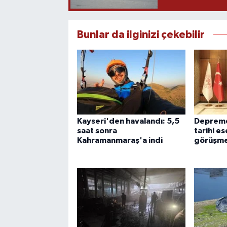
Bunlar da ilginizi çekebilir
Kayseri'den havalandı: 5,5
Depremd
saat sonra
tarihi es
Kahramanmaraş'a indi
görüşm