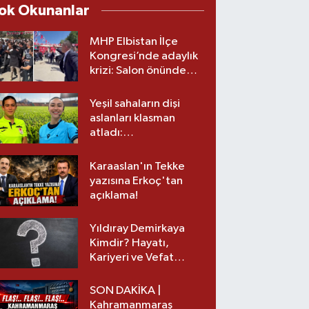
ok Okunanlar
MHP Elbistan İlçe
Kongresi’nde adaylık
krizi: Salon önünde
biber gazlı müdahale
Yeşil sahaların dişi
aslanları klasman
atladı:
Kahramanmaraş’tan
üst lige iki transfer!
Karaaslan'ın Tekke
yazısına Erkoç'tan
açıklama!
Yıldıray Demirkaya
Kimdir? Hayatı,
Kariyeri ve Vefat
Nedeni Nedir?
SON DAKİKA |
Kahramanmaraş