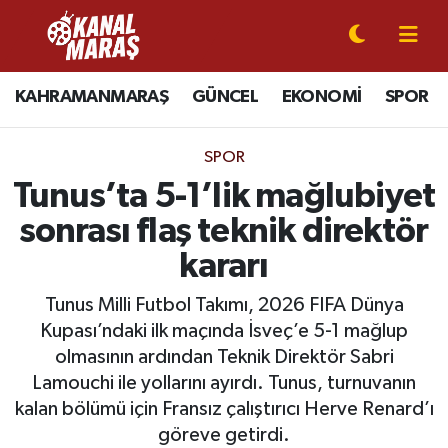
CANLI YAYIN
Kahramanmaraş Nöbetçi Eczaneler
KAHRAMANMARAŞ
GÜNCEL
EKONOMİ
SPOR
KAHRAMANMARAŞ
Kahramanmaraş Hava Durumu
SPOR
GÜNCEL
Kahramanmaraş Namaz Vakitleri
Tunus’ta 5-1’lik mağlubiyet
sonrası flaş teknik direktör
SPOR
Kahramanmaraş Trafik Yoğunluk Haritası
kararı
SİYASET
Süper Lig Puan Durumu ve Fikstür
Tunus Milli Futbol Takımı, 2026 FIFA Dünya
Kupası’ndaki ilk maçında İsveç’e 5-1 mağlup
EKONOMİ
Tüm Manşetler
olmasının ardından Teknik Direktör Sabri
Lamouchi ile yollarını ayırdı. Tunus, turnuvanın
GÜNDEM
Son Dakika Haberleri
kalan bölümü için Fransız çalıştırıcı Herve Renard’ı
MAGAZİN
Haber Arşivi
göreve getirdi.