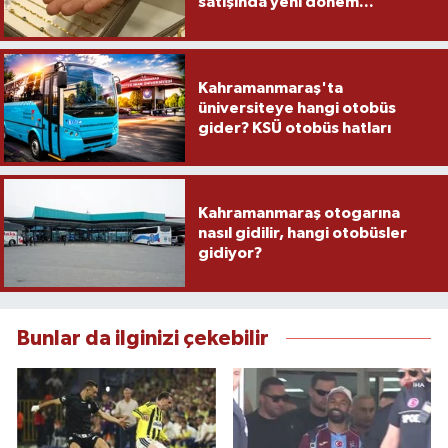
satışında yeni dönem...
Kahramanmaraş'ta
üniversiteye hangi otobüs
gider? KSÜ otobüs hatları
Kahramanmaraş otogarına
nasıl gidilir, hangi otobüsler
gidiyor?
Bunlar da ilginizi çekebilir