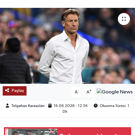
SAĞLIK
EĞİTİM
BÖLGE
KEŞFET
POPÜLER
DÜNYA
Paylaş
-
+
A
A
TREND
Tolgahan Karaaslan
16.06.2026 - 12:56
Okunma Süresi: 1
Dk
MEDYA
OTOMOTİV