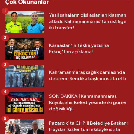
Çok Okunanlar
1
Yeşil sahaların dişi aslanları klasman
atladı: Kahramanmaraş’tan üst lige
iki transfer!
2
Karaaslan'ın Tekke yazısına
Erkoç'tan açıklama!
3
Kahramanmaraş sağlık camiasında
deprem: Sendika başkanı istifa etti
4
SON DAKİKA | Kahramanmaraş
Büyükşehir Belediyesinde iki görev
değişikliği!
5
Pazarcık'ta CHP’li Belediye Başkanı
Haydar İkizler tüm ekibiyle istifa