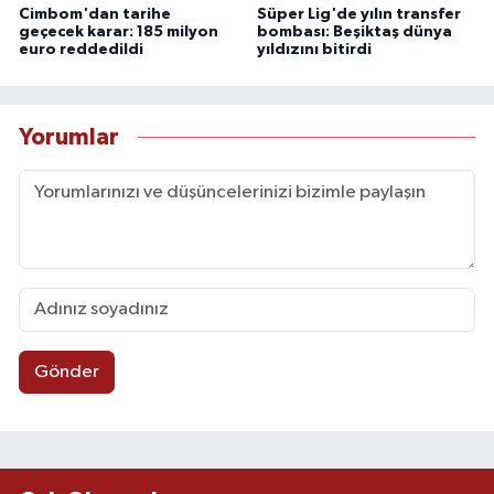
Cimbom'dan tarihe
Süper Lig'de yılın transfer
geçecek karar: 185 milyon
bombası: Beşiktaş dünya
euro reddedildi
yıldızını bitirdi
Yorumlar
Gönder