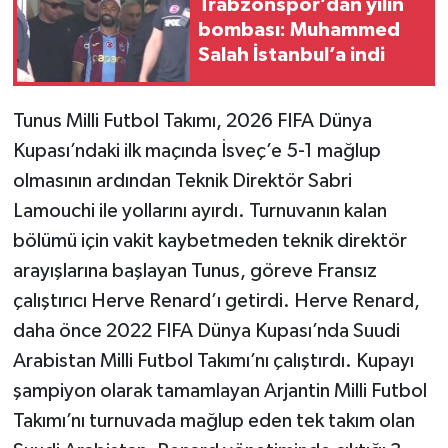
Trabzonspor’dan yılın
bombası: Muhammed
TEKNOLOJİ
Salah İstanbul’a indi
YAŞAM
Tunus Milli Futbol Takımı, 2026 FIFA Dünya
KÜLTÜR SANAT
Kupası’ndaki ilk maçında İsveç’e 5-1 mağlup
olmasının ardından Teknik Direktör Sabri
Lamouchi ile yollarını ayırdı. Turnuvanın kalan
bölümü için vakit kaybetmeden teknik direktör
arayışlarına başlayan Tunus, göreve Fransız
çalıştırıcı Herve Renard’ı getirdi. Herve Renard,
daha önce 2022 FIFA Dünya Kupası’nda Suudi
Arabistan Milli Futbol Takımı’nı çalıştırdı. Kupayı
şampiyon olarak tamamlayan Arjantin Milli Futbol
Takımı’nı turnuvada mağlup eden tek takım olan