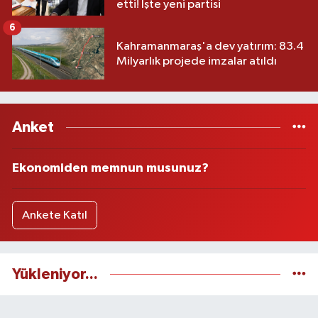
etti! İşte yeni partisi
6
Kahramanmaraş'a dev yatırım: 83.4
Milyarlık projede imzalar atıldı
Anket
Ekonomiden memnun musunuz?
Ankete Katıl
Yükleniyor...