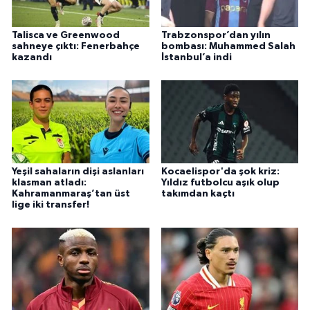
Talisca ve Greenwood
Trabzonspor’dan yılın
sahneye çıktı: Fenerbahçe
bombası: Muhammed Salah
kazandı
İstanbul’a indi
Yeşil sahaların dişi aslanları
Kocaelispor'da şok kriz:
klasman atladı:
Yıldız futbolcu aşık olup
Kahramanmaraş’tan üst
takımdan kaçtı
lige iki transfer!