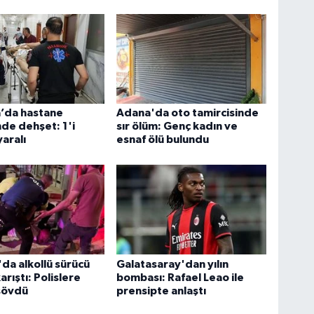
a’da hastane
Adana'da oto tamircisinde
de dehşet: 1'i
sır ölüm: Genç kadın ve
yaralı
esnaf ölü bulundu
da alkollü sürücü
Galatasaray'dan yılın
rıştı: Polislere
bombası: Rafael Leao ile
sövdü
prensipte anlaştı