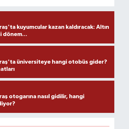
ş'ta kuyumcular kazan kaldıracak: Altın
i dönem...
ş'ta üniversiteye hangi otobüs gider?
atları
 otogarına nasıl gidilir, hangi
diyor?