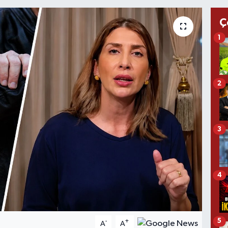
Ç
1
2
3
4
5
-
+
A
A