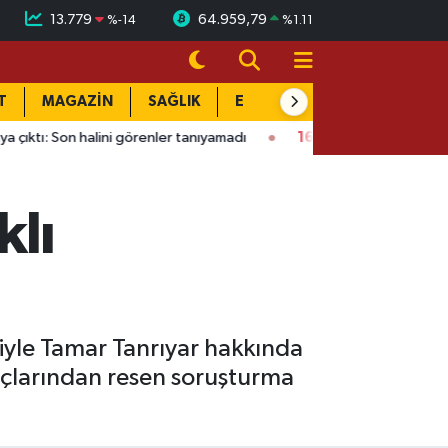
13.779
64.959,79
%
-14
%
1.11
T
MAGAZİN
SAĞLIK
EĞİTİM
YAŞAM
DÜN
lini görenler tanıyamadı
16:01
Kahramanmaraş’ta bina çöktü: M
klı
iyle Tamar Tanrıyar hakkında
uçlarından resen soruşturma