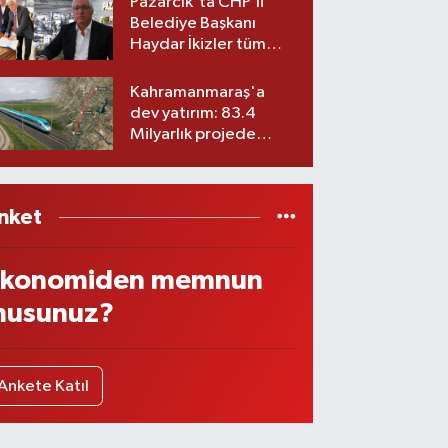
Pazarcık'ta CHP’li
Belediye Başkanı
Haydar İkizler tüm
ekibiyle istifa etti! İşte
yeni partisi
Kahramanmaraş'a
dev yatırım: 83.4
Milyarlık projede
imzalar atıldı
nket
konomiden memnun
usunuz?
Ankete Katıl