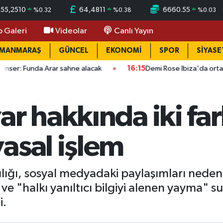
55,2510
64,4811
6660.55
%
0.32
%
0.38
%
0.03
o Galeri
Videolar
Canlı Yayın
AMANMARAŞ
GÜNCEL
EKONOMİ
SPOR
SİYASE
rar sahne alacak
16:15
Demi Rose Ibiza'da ortaya çıktı: Son ha
r hakkında iki far
asal işlem
lığı, sosyal medyadaki paylaşımları neden
 "halkı yanıltıcı bilgiyi alenen yayma" s
i.