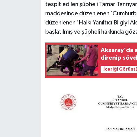
tespit edilen şüpheli Tamar Tanrıy
maddesinde düzenlenen ’Cumhurba
düzenlenen ’Halkı Yanıltıcı Bilgiyi
başlatılmış ve şüpheli hakkında gözalt
Aksaray'da al
direnip söv
İçeriği Görünt