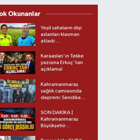
ok Okunanlar
Yeşil sahaların dişi
aslanları klasman
atladı:
Kahramanmaraş’tan
üst lige iki transfer!
Karaaslan'ın Tekke
yazısına Erkoç'tan
açıklama!
Kahramanmaraş
sağlık camiasında
deprem: Sendika
başkanı istifa etti
SON DAKİKA |
Kahramanmaraş
Büyükşehir
Belediyesinde iki
görev değişikliği!