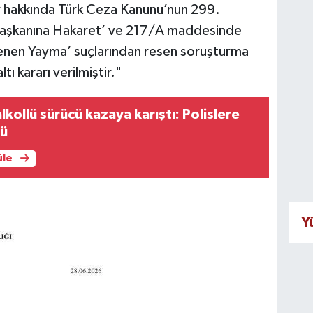
ar hakkında Türk Ceza Kanunu’nun 299.
şkanına Hakaret’ ve 217/A maddesinde
 Alenen Yayma’ suçlarından resen soruşturma
ı kararı verilmiştir."
kollü sürücü kazaya karıştı: Polislere
dü
üle
Y