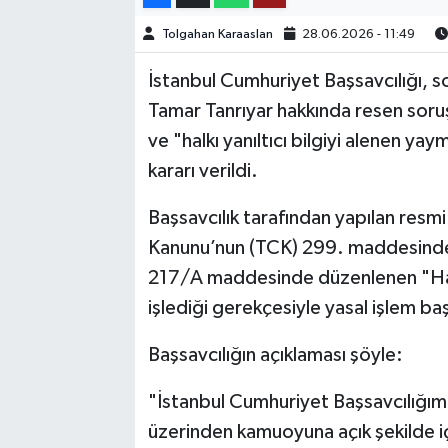
Tolgahan Karaaslan
28.06.2026 - 11:49
TEKNOLOJİ
İstanbul Cumhuriyet Başsavcılığı, 
YAŞAM
Tamar Tanrıyar hakkında resen sor
ve "halkı yanıltıcı bilgiyi alenen yay
KÜLTÜR SANAT
kararı verildi.
Başsavcılık tarafından yapılan resmi
Kanunu’nun (TCK) 299. maddesinde
217/A maddesinde düzenlenen "Halkı 
işlediği gerekçesiyle yasal işlem başla
Başsavcılığın açıklaması şöyle:
"İstanbul Cumhuriyet Başsavcılığımı
üzerinden kamuoyuna açık şekilde iç