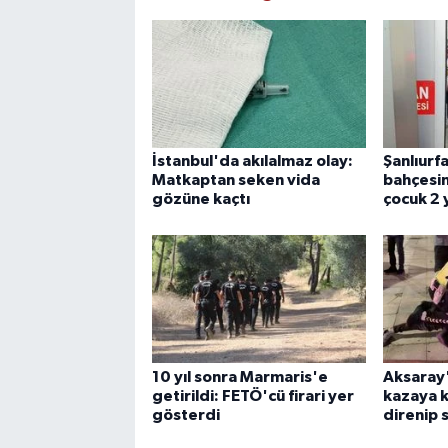
İstanbul'da akılalmaz olay:
Şanlıurf
Matkaptan seken vida
bahçesin
gözüne kaçtı
çocuk 2 
10 yıl sonra Marmaris'e
Aksaray'
getirildi: FETÖ'cü firari yer
kazaya ka
gösterdi
direnip 