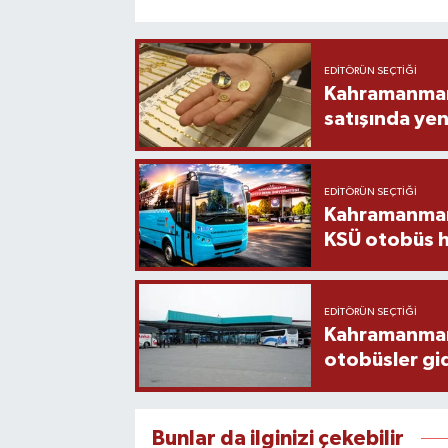
EDITÖRÜN SEÇTIĞI
Kahramanmara
satışında yen
EDITÖRÜN SEÇTIĞI
Kahramanmara
KSÜ otobüs h
EDITÖRÜN SEÇTIĞI
Kahramanmaraş
otobüsler gi
Bunlar da ilginizi çekebilir