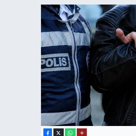
SAĞLIK
EĞİTİM
BÖLGE
KEŞFET
POPÜLER
DÜNYA
TREND
MEDYA
OTOMOTİV