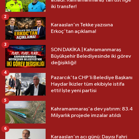
atladı: Kahramanmaraş’tan üst lige
iki transfer!
2
Karaaslan'ın Tekke yazısına
Erkoç'tan açıklama!
3
SON DAKİKA | Kahramanmaraş
Büyükşehir Belediyesinde iki görev
değişikliği!
4
Pazarcık'ta CHP’li Belediye Başkanı
Haydar İkizler tüm ekibiyle istifa
etti! İşte yeni partisi
5
Kahramanmaraş'a dev yatırım: 83.4
Milyarlık projede imzalar atıldı
6
Karaaslan'ın acı günü: Dayısı Fahri