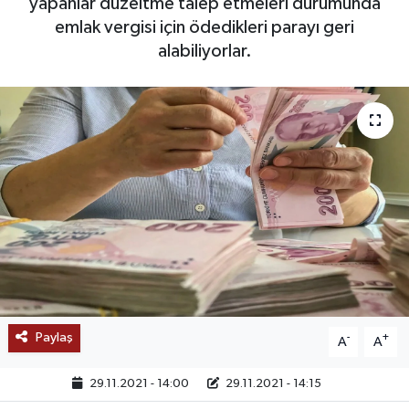
yapanlar düzeltme talep etmeleri durumunda
emlak vergisi için ödedikleri parayı geri
SAĞLIK
alabiliyorlar.
EĞİTİM
BÖLGE
KEŞFET
POPÜLER
DÜNYA
TREND
Paylaş
-
+
A
A
MEDYA
29.11.2021 - 14:00
29.11.2021 - 14:15
OTOMOTİV