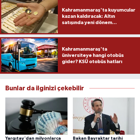
Kahramanmaraş'ta kuyumcular
kazan kaldıracak: Altın
satışında yeni dönem...
Kahramanmaraş'ta
üniversiteye hangi otobüs
gider? KSÜ otobüs hatları
Bunlar da ilginizi çekebilir
Yargıtay'dan milyonlarca
Bakan Bayraktar tarihi