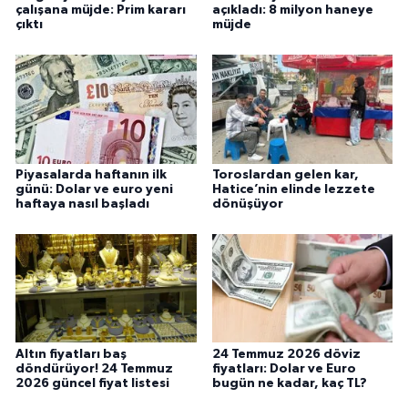
çalışana müjde: Prim kararı
açıkladı: 8 milyon haneye
çıktı
müjde
Piyasalarda haftanın ilk
Toroslardan gelen kar,
günü: Dolar ve euro yeni
Hatice’nin elinde lezzete
haftaya nasıl başladı
dönüşüyor
Altın fiyatları baş
24 Temmuz 2026 döviz
döndürüyor! 24 Temmuz
fiyatları: Dolar ve Euro
2026 güncel fiyat listesi
bugün ne kadar, kaç TL?