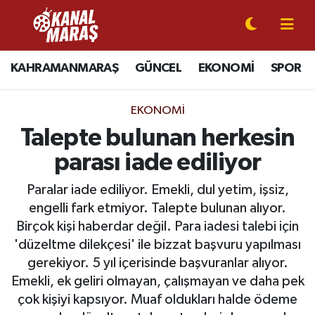
CANLI YAYIN
Kahramanmaraş Nöbetçi Eczaneler
KAHRAMANMARAŞ
GÜNCEL
EKONOMİ
SPOR
KAHRAMANMARAŞ
Kahramanmaraş Hava Durumu
EKONOMI
GÜNCEL
Kahramanmaraş Namaz Vakitleri
Talepte bulunan herkesin
parası iade ediliyor
SPOR
Kahramanmaraş Trafik Yoğunluk Haritası
Paralar iade ediliyor. Emekli, dul yetim, işsiz,
SİYASET
Süper Lig Puan Durumu ve Fikstür
engelli fark etmiyor. Talepte bulunan alıyor.
Birçok kişi haberdar değil. Para iadesi talebi için
EKONOMİ
Tüm Manşetler
'düzeltme dilekçesi' ile bizzat başvuru yapılması
gerekiyor. 5 yıl içerisinde başvuranlar alıyor.
GÜNDEM
Son Dakika Haberleri
Emekli, ek geliri olmayan, çalışmayan ve daha pek
çok kişiyi kapsıyor. Muaf oldukları halde ödeme
MAGAZİN
Haber Arşivi