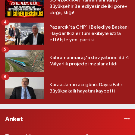
SON DAKİKA | Kahramanmaraş
Büyükşehir Belediyesinde iki görev
değişikliği!
4
Pazarcık'ta CHP’li Belediye Başkanı
Haydar İkizler tüm ekibiyle istifa
etti! İşte yeni partisi
5
Kahramanmaraş'a dev yatırım: 83.4
Milyarlık projede imzalar atıldı
6
Karaaslan'ın acı günü: Dayısı Fahri
Büyüksakallı hayatını kaybetti
Anket