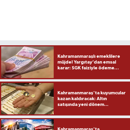
Kahramanmaraşlı emeklilere
müjde! Yargıtay’dan emsal
karar: SGK faiziyle ödeme
yapacak
Kahramanmaraş'ta kuyumcular
kazan kaldıracak: Altın
satışında yeni dönem...
Kahramanmaraş'ta