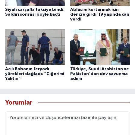
Siyah çarşafla taksiye bindi:
Ablasını kurtarmak için
Saldırı sonrası böyle kaçtı
denize girdi: 19 yaşında can
verdi
Acılı Babanın feryadı
Türkiye, Suudi Arabistan ve
yürekleri dağladı: “Ciğerimi
Pakistan'dan dev savunma
Yaktın”
adımı
Yorumlar