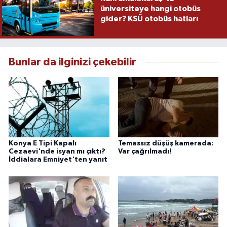
üniversiteye hangi otobüs
gider? KSÜ otobüs hatları
Bunlar da ilginizi çekebilir
Konya E Tipi Kapalı
Temassız düşüş kamerada:
Cezaevi'nde isyan mı çıktı?
Var çağrılmadı!
İddialara Emniyet'ten yanıt