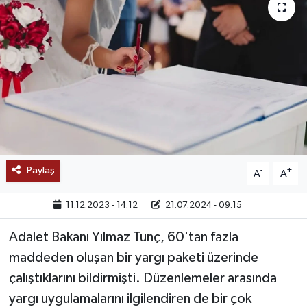
SAĞLIK
EĞİTİM
BÖLGE
KEŞFET
POPÜLER
Paylaş
-
+
A
A
DÜNYA
11.12.2023 - 14:12
21.07.2024 - 09:15
TREND
Adalet Bakanı Yılmaz Tunç, 60'tan fazla
maddeden oluşan bir yargı paketi üzerinde
MEDYA
çalıştıklarını bildirmişti. Düzenlemeler arasında
yargı uygulamalarını ilgilendiren de bir çok
OTOMOTİV