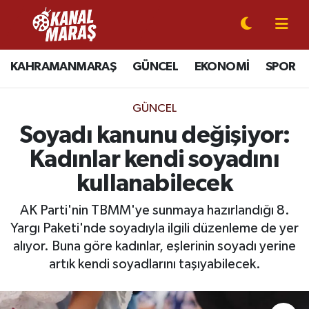
CANLI YAYIN
Kahramanmaraş Nöbetçi Eczaneler
KAHRAMANMARAŞ
GÜNCEL
EKONOMİ
SPOR
KAHRAMANMARAŞ
Kahramanmaraş Hava Durumu
GÜNCEL
GÜNCEL
Kahramanmaraş Namaz Vakitleri
Soyadı kanunu değişiyor:
Kadınlar kendi soyadını
SPOR
Kahramanmaraş Trafik Yoğunluk Haritası
kullanabilecek
SİYASET
Süper Lig Puan Durumu ve Fikstür
AK Parti'nin TBMM'ye sunmaya hazırlandığı 8.
Yargı Paketi'nde soyadıyla ilgili düzenleme de yer
EKONOMİ
Tüm Manşetler
alıyor. Buna göre kadınlar, eşlerinin soyadı yerine
GÜNDEM
Son Dakika Haberleri
artık kendi soyadlarını taşıyabilecek.
MAGAZİN
Haber Arşivi