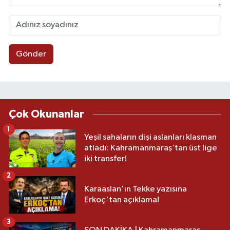
Gönder
Çok Okunanlar
1
Yeşil sahaların dişi aslanları klasman
atladı: Kahramanmaraş’tan üst lige
iki transfer!
2
Karaaslan'ın Tekke yazısına
Erkoç'tan açıklama!
3