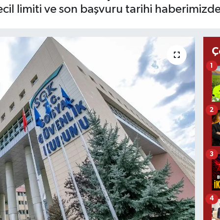
cil limiti ve son başvuru tarihi haberimizde
Ç
1
2
3
4