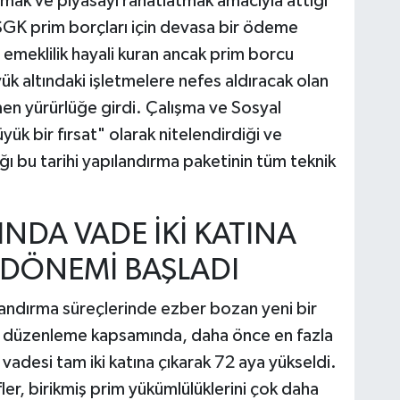
mak ve piyasayı rahatlatmak amacıyla attığı
 SGK prim borçları için devasa bir ödeme
le emeklilik hayali kuran ancak prim borcu
 yük altındaki işletmelere nefes aldıracak olan
n yürürlüğe girdi. Çalışma ve Sosyal
ük bir fırsat" olarak nitelendirdiği ve
ğı bu tarihi yapılandırma paketinin tüm teknik
NDA VADE İKİ KATINA
İT DÖNEMİ BAŞLADI
andırma süreçlerinde ezber bozan yeni bir
ni düzenleme kapsamında, daha önce en fazla
vadesi tam iki katına çıkarak 72 aya yükseldi.
er, birikmiş prim yükümlülüklerini çok daha