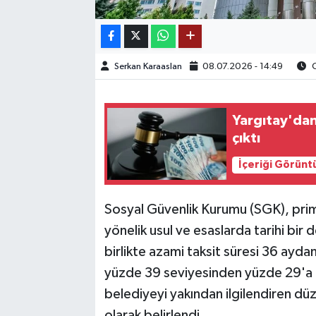
TEKNOLOJİ
Serkan Karaaslan
08.07.2026 - 14:49
O
YAŞAM
KÜLTÜR SANAT
Yargıtay'dan
çıktı
İçeriği Görünt
Sosyal Güvenlik Kurumu (SGK), prim b
yönelik usul ve esaslarda tarihi bir 
birlikte azami taksit süresi 36 aydan 7
yüzde 39 seviyesinden yüzde 29'a dü
belediyeyi yakından ilgilendiren d
olarak belirlendi.