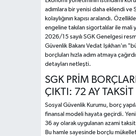
Ekonomi yönetiminin istihdamı koru
adımlara bir yenisi daha eklendi ve
kolaylığının kapısı aralandı. Özellik
engeline takılan sigortalılar ile mali
2026/15 sayılı SGK Genelgesi resme
Güvenlik Bakanı Vedat Işıkhan'ın "büy
borçluları hızla adım atmaya çağırdı
detayları netleşti.
SGK PRİM BORÇLARI
ÇIKTI: 72 AY TAKS
Sosyal Güvenlik Kurumu, borç yapıl
finansal modeli hayata geçirdi. Ye
36 ay olarak uygulanan azami taksit 
Bu hamle sayesinde borçlu mükellefl