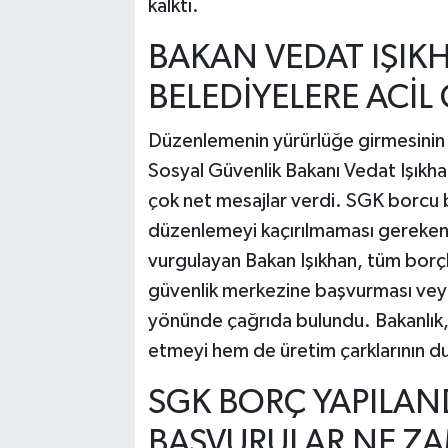
kalktı.
BAKAN VEDAT IŞIK
BELEDİYELERE ACİL
Düzenlemenin yürürlüğe girmesinin a
Sosyal Güvenlik Bakanı Vedat Işıkha
çok net mesajlar verdi. SGK borcu b
düzenlemeyi kaçırılmaması gereken b
vurgulayan Bakan Işıkhan, tüm borç
güvenlik merkezine başvurması veya
yönünde çağrıda bulundu. Bakanlık, 
etmeyi hem de üretim çarklarının d
SGK BORÇ YAPILAN
BAŞVURULAR NE ZA