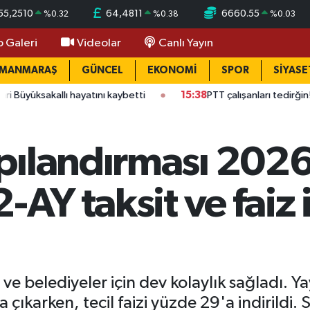
55,2510
64,4811
6660.55
%
0.32
%
0.38
%
0.03
o Galeri
Videolar
Canlı Yayın
AMANMARAŞ
GÜNCEL
EKONOMİ
SPOR
SİYASE
kallı hayatını kaybetti
15:38
PTT çalışanları tedirğin! Ateş: "Vi
pılandırması 2026
-AY taksit ve faiz 
ve belediyeler için dev kolaylık sağladı. 
a çıkarken, tecil faizi yüzde 29'a indirild