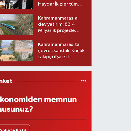
Haydar İkizler tüm
ekibiyle istifa etti! İşte
yeni partisi
Kahramanmaraş'a
dev yatırım: 83.4
Milyarlık projede
imzalar atıldı
Kahramanmaraş'ta
çevre skandalı: Küçük
takipçi ifşa etti
nket
konomiden memnun
usunuz?
Ankete Katıl