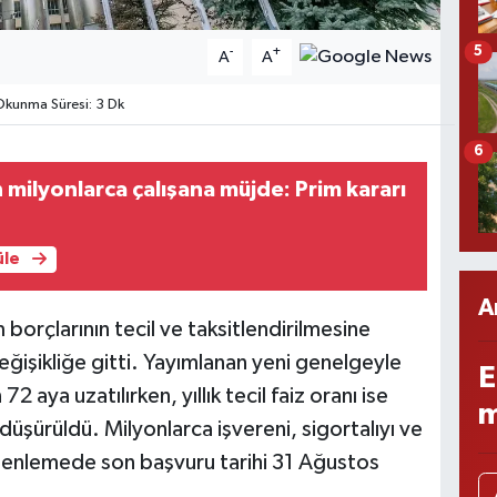
5
-
+
A
A
kunma Süresi: 3 Dk
6
 milyonlarca çalışana müjde: Prim kararı
üle
A
orçlarının tecil ve taksitlendirilmesine
değişikliğe gitti. Yayımlanan yeni genelgeyle
E
2 aya uzatılırken, yıllık tecil faiz oranı ise
m
şürüldü. Milyonlarca işvereni, sigortalıyı ve
üzenlemede son başvuru tarihi 31 Ağustos