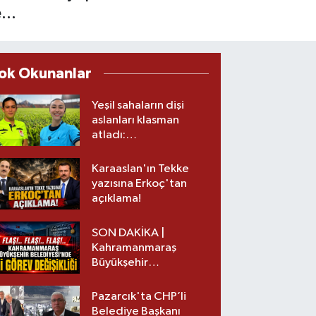
...
ok Okunanlar
Yeşil sahaların dişi
aslanları klasman
atladı:
Kahramanmaraş’tan
üst lige iki transfer!
Karaaslan'ın Tekke
yazısına Erkoç'tan
açıklama!
SON DAKİKA |
Kahramanmaraş
Büyükşehir
Belediyesinde iki
görev değişikliği!
Pazarcık'ta CHP’li
Belediye Başkanı