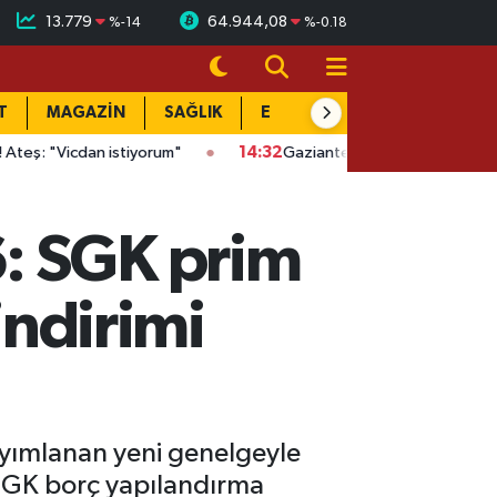
13.779
64.944,08
%
-14
%
-0.18
T
MAGAZİN
SAĞLIK
EĞİTİM
YAŞAM
DÜN
cdan istiyorum"
14:32
Gaziantep'te kaçak kazıya suçüstü: Evin a
: SGK prim
indirimi
Yayımlanan yeni genelgeyle
i. SGK borç yapılandırma