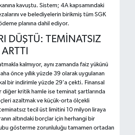
anına kavuştu. Sistem; 4A kapsamındaki
cezalarını ve belediyelerin birikmiş tüm SGK
k ödeme planına dahil ediyor.
RI DÜŞTÜ: TEMİNATSIZ
 ARTTI
atmakla kalmıyor, aynı zamanda faiz yükünü
daha önce yıllık yüzde 39 olarak uygulanan
kal bir indirimle yüzde 29'a çekti. Finansal
ir diğer kritik hamle ise teminat şartlarında
çleri azaltmak ve küçük-orta ölçekli
minatsız tecil üst limitini 10 milyon liraya
anın altındaki borçlar için herhangi bir
tubu gösterme zorunluluğu tamamen ortadan