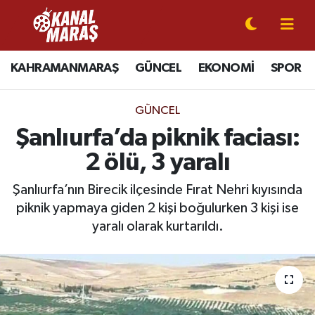
CANLI YAYIN
Kahramanmaraş Nöbetçi Eczaneler
KAHRAMANMARAŞ
GÜNCEL
EKONOMİ
SPOR
KAHRAMANMARAŞ
Kahramanmaraş Hava Durumu
GÜNCEL
GÜNCEL
Kahramanmaraş Namaz Vakitleri
Şanlıurfa’da piknik faciası:
2 ölü, 3 yaralı
SPOR
Kahramanmaraş Trafik Yoğunluk Haritası
Şanlıurfa’nın Birecik ilçesinde Fırat Nehri kıyısında
SİYASET
Süper Lig Puan Durumu ve Fikstür
piknik yapmaya giden 2 kişi boğulurken 3 kişi ise
yaralı olarak kurtarıldı.
EKONOMİ
Tüm Manşetler
GÜNDEM
Son Dakika Haberleri
MAGAZİN
Haber Arşivi