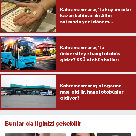
Kahramanmaraş'ta kuyumcular
kazan kaldıracak: Altın
satışında yeni dönem...
Kahramanmaraş'ta
üniversiteye hangi otobüs
gider? KSÜ otobüs hatları
Kahramanmaraş otogarına
nasıl gidilir, hangi otobüsler
gidiyor?
Bunlar da ilginizi çekebilir