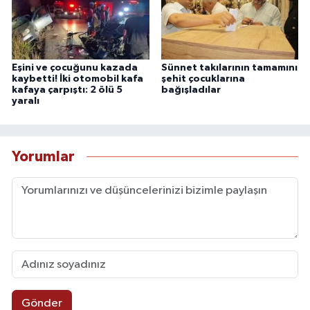
Eşini ve çocuğunu kazada
Sünnet takılarının tamamını
kaybetti! İki otomobil kafa
şehit çocuklarına
kafaya çarpıştı: 2 ölü 5
bağışladılar
yaralı
Yorumlar
Gönder