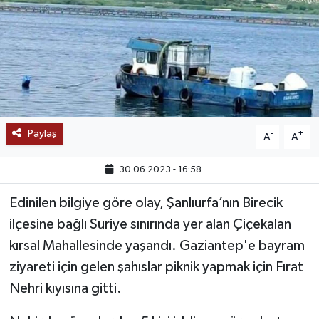
SAĞLIK
EĞİTİM
BÖLGE
KEŞFET
Paylaş
-
+
A
A
POPÜLER
30.06.2023 - 16:58
Edinilen bilgiye göre olay, Şanlıurfa’nın Birecik
DÜNYA
ilçesine bağlı Suriye sınırında yer alan Çiçekalan
TREND
kırsal Mahallesinde yaşandı. Gaziantep'e bayram
ziyareti için gelen şahıslar piknik yapmak için Fırat
MEDYA
Nehri kıyısına gitti.
OTOMOTİV