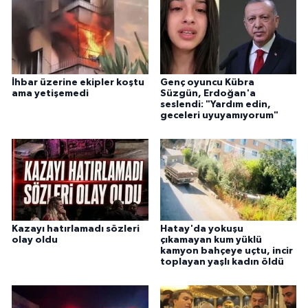
İhbar üzerine ekipler koştu
Genç oyuncu Kübra
ama yetişemedi
Süzgün, Erdoğan'a
seslendi: "Yardım edin,
geceleri uyuyamıyorum"
Kazayı hatırlamadı sözleri
Hatay'da yokuşu
olay oldu
çıkamayan kum yüklü
kamyon bahçeye uçtu, incir
toplayan yaşlı kadın öldü