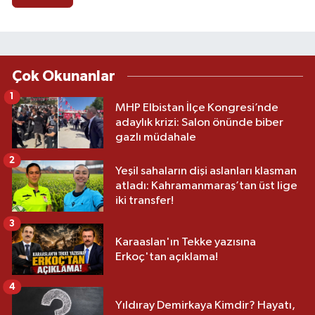
Çok Okunanlar
1
MHP Elbistan İlçe Kongresi’nde
adaylık krizi: Salon önünde biber
gazlı müdahale
2
Yeşil sahaların dişi aslanları klasman
atladı: Kahramanmaraş’tan üst lige
iki transfer!
3
Karaaslan'ın Tekke yazısına
Erkoç'tan açıklama!
4
Yıldıray Demirkaya Kimdir? Hayatı,